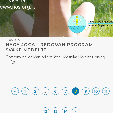
15.05.2019.
NAGA JOGA - REDOVAN PROGRAM
SVAKE NEDELJE
Obzirom na odličan prijem kod učesnika i kvalitet prvog…
«
1
2
...
6
7
8
9
10
11
12
13
14
»