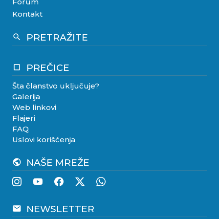
Forum
Kontakt
PRETRAŽITE
search
PREČICE
crop_square
Šta članstvo uključuje?
Galerija
Web linkovi
Flajeri
FAQ
Uslovi korišćenja
NAŠE MREŽE
public
NEWSLETTER
email