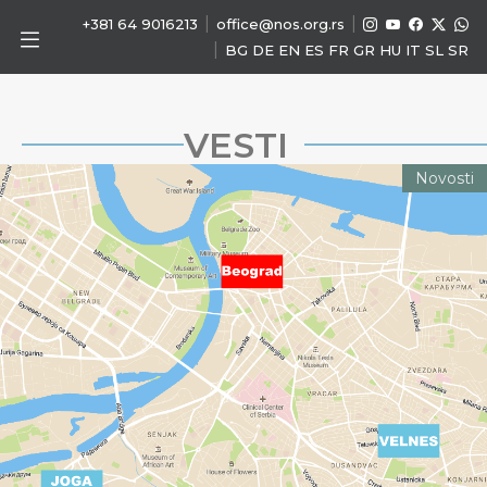
|
|
+381 64 9016213
office@nos.org.rs
|
BG
DE
EN
ES
FR
GR
HU
IT
SL
SR
VESTI
Novosti