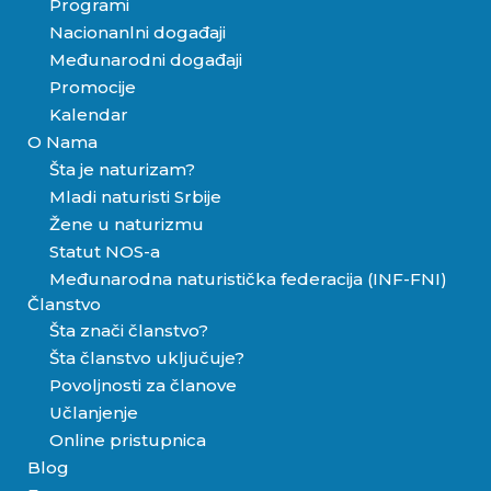
Programi
Nacionanlni događaji
Međunarodni događaji
Promocije
Kalendar
O Nama
Šta je naturizam?
Mladi naturisti Srbije
Žene u naturizmu
Statut NOS-a
Međunarodna naturistička federacija (INF-FNI)
Članstvo
Šta znači članstvo?
Šta članstvo uključuje?
Povoljnosti za članove
Učlanjenje
Online pristupnica
Blog