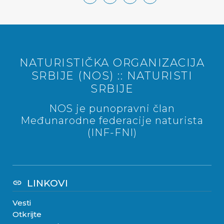
NATURISTIČKA ORGANIZACIJA
SRBIJE (NOS) :: NATURISTI
SRBIJE
NOS je punopravni član
Međunarodne federacije naturista
(INF-FNI)
LINKOVI
link
Vesti
Otkrijte