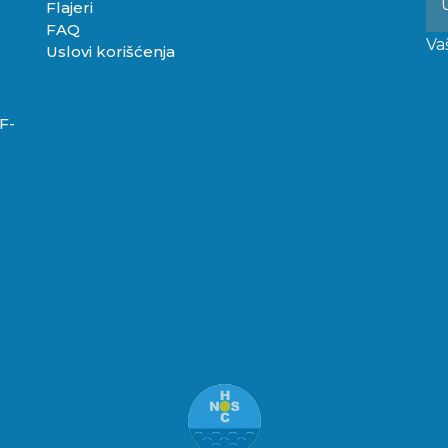
Flajeri
FAQ
Va
Uslovi korišćenja
F-