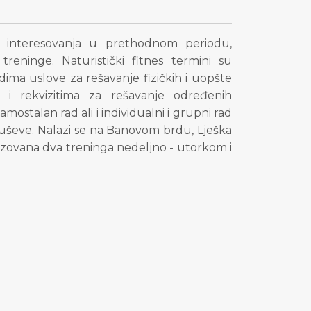
 interesovanja u prethodnom periodu,
reninge. Naturistički fitnes termini su
dima uslove za rešavanje fizičkih i uopšte
 i rekvizitima za rešavanje određenih
mostalan rad ali i individualni i grupni rad
 tuševe. Nalazi se na Banovom brdu, Lješka
nizovana dva treninga nedeljno - utorkom i