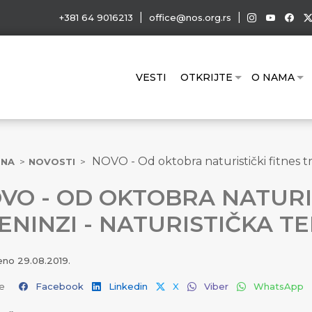
|
|
+381 64 9016213
office@nos.org.rs
VESTI
OTKRIJTE
O NAMA
NOVO - Od oktobra naturistički fitnes tr
TNA
NOVOSTI
VO - OD OKTOBRA NATURIS
ENINZI - NATURISTIČKA T
jeno
29.08.2019.
e
Facebook
Linkedin
X
Viber
WhatsApp