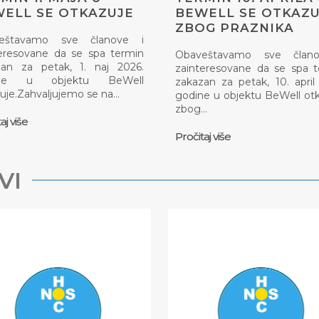
ELL SE OTKAZUJE
BEWELL SE OTKAZU
ZBOG PRAZNIKA
eštavamo sve članove i
eresovane da se spa termin
Obaveštavamo sve član
zan za petak, 1. naj 2026.
zainteresovane da se spa 
ine u objektu BeWell
zakazan za petak, 10. april
uje.Zahvaljujemo se na…
godine u objektu BeWell ot
zbog…
aj više
Pročitaj više
VI