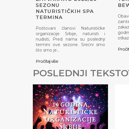
SEZONU
BEW
NATURISTIČKIH SPA
Obav
TERMINA
zaint
zaka
Poštovani članovi Naturističke
god
organizacije Srbije, naturisti i
otkaz
nudisti, Pred nama su poslednji
termini ove sezone. Srećni smo
Pročit
što smo je…
Pročitaj više
POSLEDNJI TEKSTO