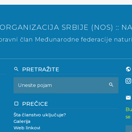
ORGANIZACIJA SRBIJE (NOS) :: NA
ravni član Međunarodne federacije naturi
PRETRAŽITE
search
public
search
email
PREČICE
crop_square
Bu
Šta članstvo uključuje?
se
Galerija
Web linkovi