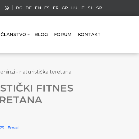
|
BG
DE
EN
ES
FR
GR
HU
IT
SL
SR
ČLANSTVO
BLOG
FORUM
KONTAKT
eninzi - naturistička teretana
TIČKI FITNES
ERETANA
Email