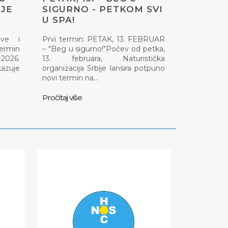
JE
SIGURNO - PETKOM SVI
U SPA!
ove i
Prvi termin: PETAK, 13. FEBRUAR
termin
– "Beg u sigurno!"Počev od petka,
 2026.
13. februara, Naturistička
kazuje
organizacija Srbije lansira potpuno
novi termin na…
Pročitaj više