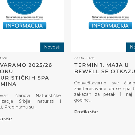
Novosti
No
2026.
23.04.2026.
VARAMO 2025/26
TERMIN 1. MAJA U
ZONU
BEWELL SE OTKAZU
URISTIČKIH SPA
Obaveštavamo sve član
RMINA
zainteresovane da se spa 
zakazan za petak, 1. naj 
ovani članovi Naturističke
godine…
izacije Srbije, naturisti i
ti, Pred nama su…
Pročitaj više
aj više