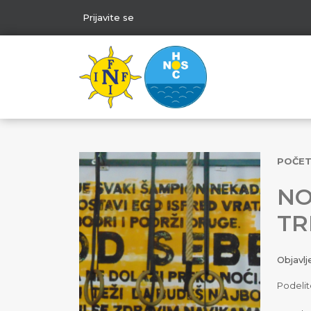
Prijavite se
POČE
NO
TR
Objavl
Podelit