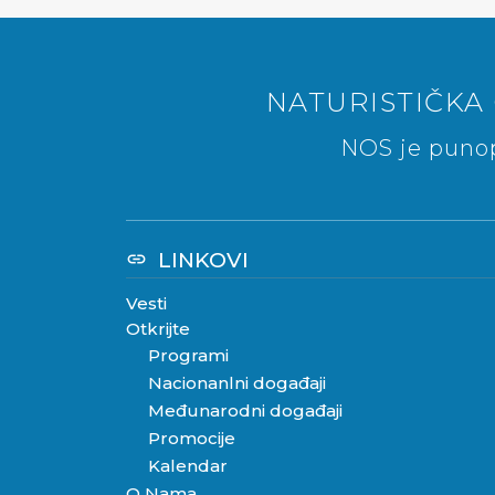
NATURISTIČKA 
NOS je punop
LINKOVI
link
Vesti
Otkrijte
Programi
Nacionanlni događaji
Međunarodni događaji
Promocije
Kalendar
O Nama