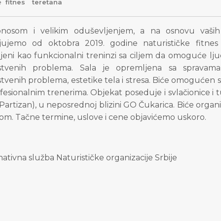
e
fitnes
teretana
nosom i velikim oduševljenjem, a na osnovu vaših
ljujemo od oktobra 2019. godine naturističke fitnes t
jeni kao funkcionalni treninzi sa ciljem da omoguće lju
stvenih problema. Sala je opremljena sa spravama
tvenih problema, estetike tela i stresa. Biće omogućen sa
fesionalnim trenerima. Objekat poseduje i svlačionice i
Partizan), u neposrednoj blizini GO Čukarica. Biće orga
om. Tačne termine, uslove i cene objavićemo uskoro.
ativna služba Naturističke organizacije Srbije