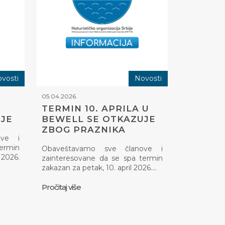
vosti
Novosti
05.04.2026.
TERMIN 10. APRILA U
JE
BEWELL SE OTKAZUJE
ZBOG PRAZNIKA
ove i
termin
Obaveštavamo sve članove i
2026.
zainteresovane da se spa termin
zakazan za petak, 10. april 2026.…
Pročitaj više