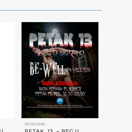
03.02.2026.
 U
PETAK, 13. – BEG U