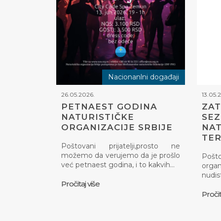
Nacionanlni događaji
26.05.2026.
13.05.
PETNAEST GODINA
ZAT
NATURISTIČKE
SE
ORGANIZACIJE SRBIJE
NAT
TE
Poštovani prijatelji,prosto ne
možemo da verujemo da je prošlo
Pošt
već petnaest godina, i to kakvih…
organ
nudis
Pročitaj više
Pročit