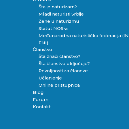
Šta je naturizam?
Mladi naturisti Srbije
Žene u naturizmu
Statut NOS-a
Međunarodna naturistička federacija (IN
FNI)
Članstvo
Šta znači članstvo?
Šta članstvo uključuje?
Povoljnosti za članove
Učlanjenje
Online pristupnica
Blog
Forum
Kontakt