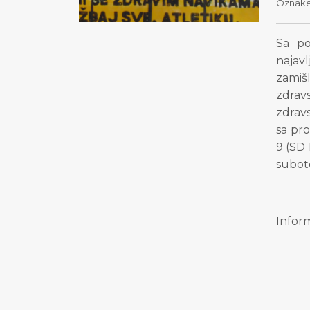
Oznak
Sa po
najav
zamišl
zdrav
zdravs
sa pro
9 (SD 
subot
Inform