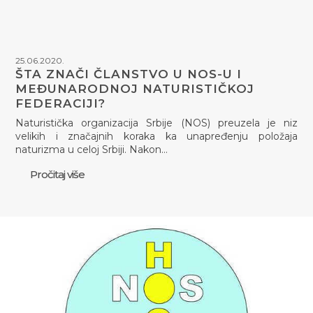
25.06.2020.
ŠTA ZNAČI ČLANSTVO U NOS-U I
MEĐUNARODNOJ NATURISTIČKOJ
FEDERACIJI?
Naturistička organizacija Srbije (NOS) preuzela je niz
velikih i značajnih koraka ka unapređenju položaja
naturizma u celoj Srbiji. Nakon…
Pročitaj više