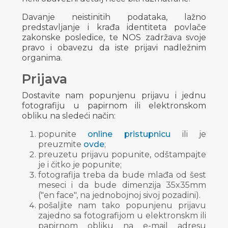
Davanje neistinitih podataka, lažno
predstavljanje i krađa identiteta povlače
zakonske posledice, te NOS zadržava svoje
pravo i obavezu da iste prijavi nadležnim
organima.
Prijava
Dostavite nam popunjenu prijavu i jednu
fotografiju u papirnom ili elektronskom
obliku na sledeći način:
popunite
online pristupnicu
ili je
preuzmite
ovde
;
preuzetu prijavu popunite, odštampajte
je i čitko je popunite;
fotografija treba da bude mlađa od šest
meseci i da bude dimenzija 35x35mm
("en face", na jednobojnoj sivoj pozadini).
pošaljite nam tako popunjenu prijavu
zajedno sa fotografijom u elektronskm ili
papirnom obliku na e-mail adresu