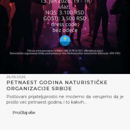
26.05.2026.
PETNAEST GODINA NATURISTIČKE
ORGANIZACIJE SRBIJE
Poštovani prijatelji,prosto ne možemo da verujemo da je
prošlo već petnaest godina, i to kakvih…
Pročitaj više