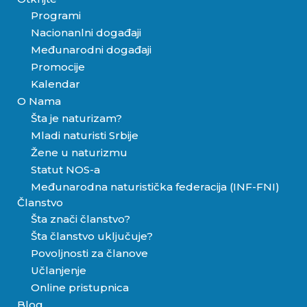
Programi
Nacionanlni događaji
Međunarodni događaji
Promocije
Kalendar
O Nama
Šta je naturizam?
Mladi naturisti Srbije
Žene u naturizmu
Statut NOS-a
Međunarodna naturistička federacija (INF-FNI)
Članstvo
Šta znači članstvo?
Šta članstvo uključuje?
Povoljnosti za članove
Učlanjenje
Online pristupnica
Blog