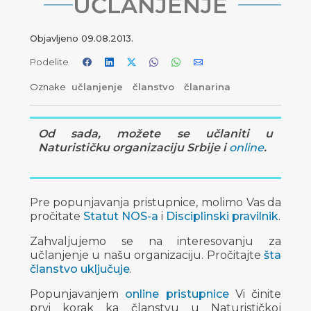
UČLANJENJE
Objavljeno
09.08.2013.
Podelite
Oznake
učlanjenje
članstvo
članarina
Od sada, možete se učlaniti u
Naturističku organizaciju Srbije i
online
.
Pre popunjavanja pristupnice, molimo Vas da
pročitate
Statut NOS-a
i
Disciplinski pravilnik
.
Zahvaljujemo se na interesovanju za
učlanjenje u našu organizaciju. Pročitajte
šta
članstvo uključuje
.
Popunjavanjem
online pristupnice
Vi činite
prvi korak ka članstvu u Naturističkoj