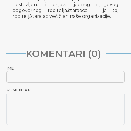
dostavljena i prijava jednog njegovog
odgovornog roditelja/staraoca ili je taj
roditelj/staralac već član naše organizacije.
KOMENTARI (0)
IME
KOMENTAR