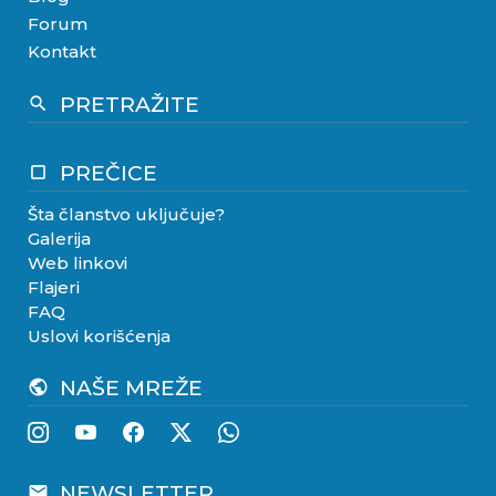
Forum
Kontakt
PRETRAŽITE
search
PREČICE
crop_square
Šta članstvo uključuje?
Galerija
Web linkovi
Flajeri
FAQ
Uslovi korišćenja
NAŠE MREŽE
public
NEWSLETTER
email