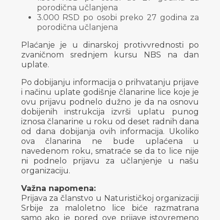
porodična učlanjena
3.000 RSD po osobi preko 27 godina za
porodična učlanjena
Plaćanje je u dinarskoj protivvrednosti po
zvaničnom srednjem kursu NBS na dan
uplate.
Po dobijanju informacija o prihvatanju prijave
i načinu uplate godišnje članarine lice koje je
ovu prijavu podnelo dužno je da na osnovu
dobijenih instrukcija izvrši uplatu punog
iznosa članarine u roku od deset radnih dana
od dana dobijanja ovih informacija. Ukoliko
ova članarina ne bude uplaćena u
navedenom roku, smatraće se da to lice nije
ni podnelo prijavu za učlanjenje u našu
organizaciju.
Važna napomena:
Prijava za članstvo u Naturističkoj organizaciji
Srbije za maloletno lice biće razmatrana
samo ako je pored ove prijave istovremeno