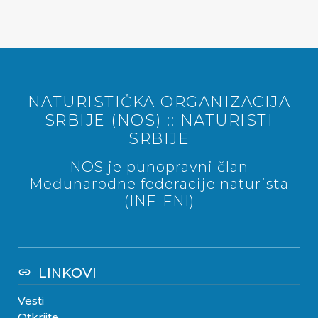
NATURISTIČKA ORGANIZACIJA
SRBIJE (NOS) :: NATURISTI
SRBIJE
NOS je punopravni član
Međunarodne federacije naturista
(INF-FNI)
LINKOVI
link
Vesti
Otkrijte