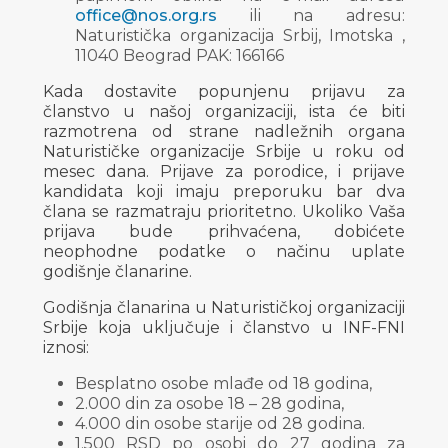
office@nos.org.rs
ili na adresu:
Naturistička organizacija Srbij, Imotska ,
11040 Beograd PAK: 166166
Kada dostavite popunjenu prijavu za
članstvo u našoj organizaciji, ista će biti
razmotrena od strane nadležnih organa
Naturističke organizacije Srbije u roku od
mesec dana. Prijave za porodice, i prijave
kandidata koji imaju preporuku bar dva
člana se razmatraju prioritetno. Ukoliko Vaša
prijava bude prihvaćena, dobićete
neophodne podatke o načinu uplate
godišnje članarine.
Godišnja članarina u Naturističkoj organizaciji
Srbije koja uključuje i članstvo u INF-FNI
iznosi:
Besplatno osobe mlađe od 18 godina,
2.000 din za osobe 18 – 28 godina,
4.000 din osobe starije od 28 godina.
1.500 RSD po osobi do 27 godina za