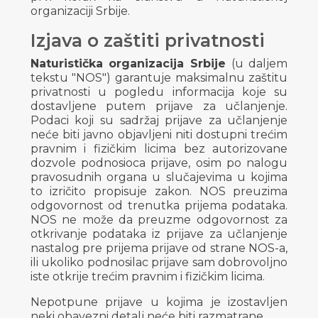
organizaciji Srbije.
Izjava o zaštiti privatnosti
Naturistička organizacija Srbije
(u daljem
tekstu "NOS") garantuje maksimalnu zaštitu
privatnosti u pogledu informacija koje su
dostavljene putem prijave za učlanjenje.
Podaci koji su sadržaj prijave za učlanjenje
neće biti javno objavljeni niti dostupni trećim
pravnim i fizičkim licima bez autorizovane
dozvole podnosioca prijave, osim po nalogu
pravosudnih organa u slučajevima u kojima
to izričito propisuje zakon. NOS preuzima
odgovornost od trenutka prijema podataka.
NOS ne može da preuzme odgovornost za
otkrivanje podataka iz prijave za učlanjenje
nastalog pre prijema prijave od strane NOS-a,
ili ukoliko podnosilac prijave sam dobrovoljno
iste otkrije trećim pravnim i fizičkim licima.
Nepotpune prijave u kojima je izostavljen
neki obavezni detalj neće biti razmatrane.