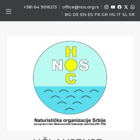
|
|
+381 64 9016213
office@nos.org.rs
|
BG
DE
EN
ES
FR
GR
HU
IT
SL
SR