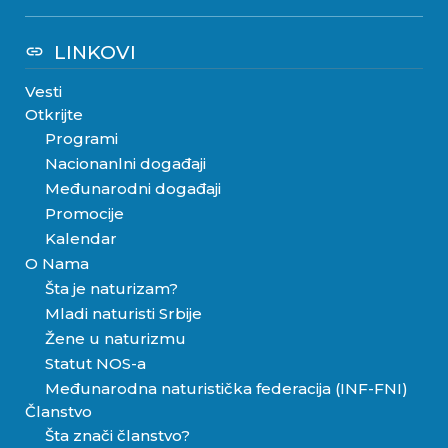
LINKOVI
link
Vesti
Otkrijte
Programi
Nacionanlni događaji
Međunarodni događaji
Promocije
Kalendar
O Nama
Šta je naturizam?
Mladi naturisti Srbije
Žene u naturizmu
Statut NOS-a
Međunarodna naturistička federacija (INF-FNI)
Članstvo
Šta znači članstvo?