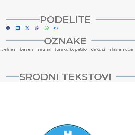
PODELITE
OZNAKE
velnes
bazen
sauna
tursko kupatilo
đakuzi
slana soba
SRODNI TEKSTOVI