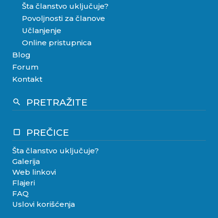
Šta članstvo uključuje?
Povoljnosti za članove
Učlanjenje
Online pristupnica
Blog
Forum
Kontakt
PRETRAŽITE
search
PREČICE
crop_square
Šta članstvo uključuje?
Galerija
Web linkovi
Flajeri
FAQ
Uslovi korišćenja