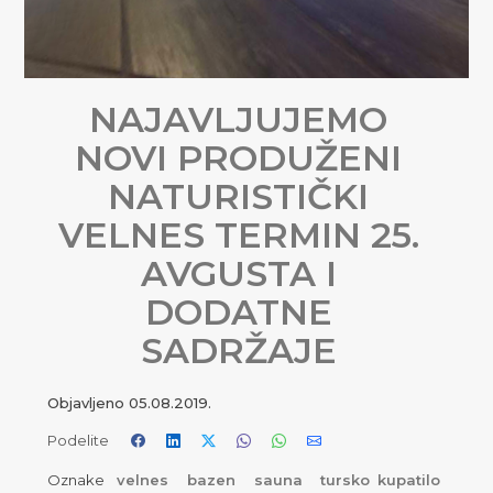
NAJAVLJUJEMO
NOVI PRODUŽENI
NATURISTIČKI
VELNES TERMIN 25.
AVGUSTA I
DODATNE
SADRŽAJE
Objavljeno
05.08.2019.
Podelite
Oznake
velnes
bazen
sauna
tursko kupatilo