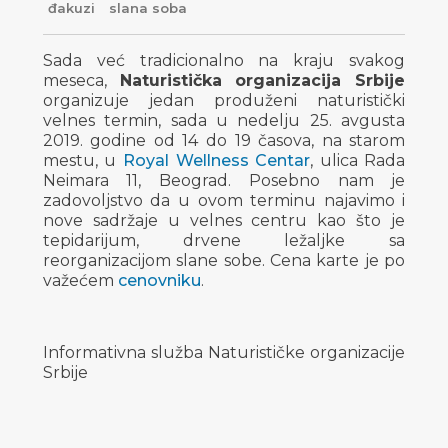
đakuzi
slana soba
Sada već tradicionalno na kraju svakog
meseca,
Naturistička organizacija Srbije
organizuje jedan produženi naturistički
velnes termin, sada u nedelju 25. avgusta
2019. godine od 14 do 19 časova, na starom
mestu, u
Royal Wellness Centar
, ulica Rada
Neimara 11, Beograd. Posebno nam je
zadovoljstvo da u ovom terminu najavimo i
nove sadržaje u velnes centru kao što je
tepidarijum, drvene ležaljke sa
reorganizacijom slane sobe. Cena karte je po
važećem
cenovniku
.
Informativna služba Naturističke organizacije
Srbije