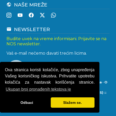
NAŠE MREŽE
public
NEWSLETTER
email
Budite uvek na vreme informisani. Prijavite se na
NOS newsletter.
Vaš e-mail nečemo davati trećim licima.
Ova stranica koristi kolačiće, zbog unapređenja
Vašeg korisničkog iskustva. Prihvatite upotrebu
kolačića za nastavak korišćenja stranice.
Impresum
•
Politika privatnosti
•
Uslovi korišćenja
•
O
kolačićima
Ukupan broj pronađenih tekstova je
© 2013 - 2026
Naturistička organizacija Srbije (NOS) ::
Naturisti Srbije
• Sva prava zadržana.
Odbaci
Slažem se.