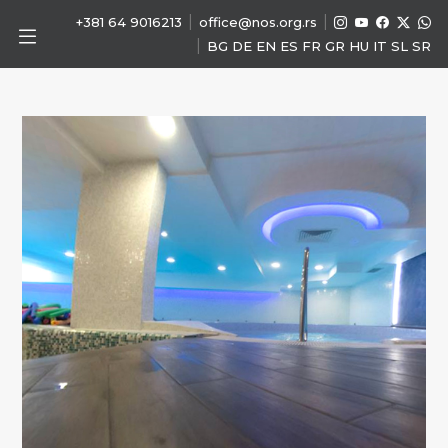
|
|
+381 64 9016213
office@nos.org.rs
|
BG
DE
EN
ES
FR
GR
HU
IT
SL
SR