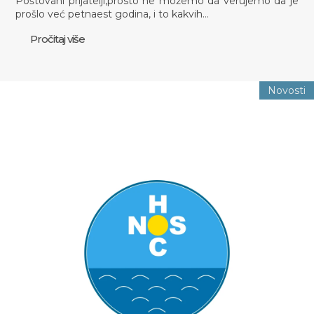
Poštovani prijatelji,prosto ne možemo da verujemo da je
prošlo već petnaest godina, i to kakvih…
Pročitaj više
Novosti