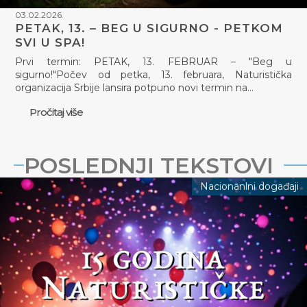
03.02.2026.
PETAK, 13. – BEG U SIGURNO - PETKOM
SVI U SPA!
Prvi termin: PETAK, 13. FEBRUAR – "Beg u
sigurno!"Počev od petka, 13. februara, Naturistička
organizacija Srbije lansira potpuno novi termin na…
Pročitaj više
POSLEDNJI TEKSTOVI
Nacionanlni događaji