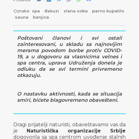
Oznake
spa
đakuzi
slana soba
parno kupatilo
sauna
banjica
Poštovani članovi i svi ostali
zainteresovani, u skladu sa najnovijim
merama povodom borbe protiv COVID-
19, a u dogovoru sa vlasnicima velnes i
spa centra, uprava Udruženja donela je
odluku da se svi termini privremeno
otkazuju.
O nastavku aktivnosti, kada se situacija
smiri, bićete blagovremeno obavešteni.
Dragi prijatelji naturisti, obaveštavamo vas da
je
Naturistička organizacije Srbije
dogovorila sa spa centrom uvođenje stalnih