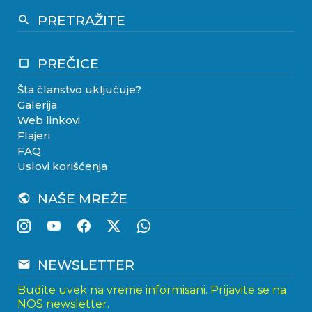
PRETRAŽITE
search
PREČICE
crop_square
Šta članstvo uključuje?
Galerija
Web linkovi
Flajeri
FAQ
Uslovi korišćenja
NAŠE MREŽE
public
NEWSLETTER
email
Budite uvek na vreme informisani. Prijavite se na
NOS newsletter.