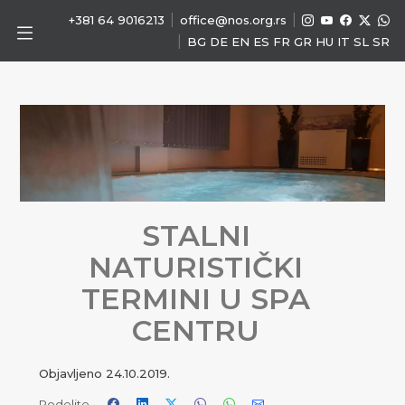
|
|
+381 64 9016213
office@nos.org.rs
|
BG
DE
EN
ES
FR
GR
HU
IT
SL
SR
STALNI
NATURISTIČKI
TERMINI U SPA
CENTRU
Objavljeno
24.10.2019.
Podelite