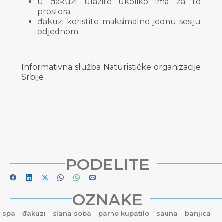
u đakuzi ulazite ukoliko ima za to
prostora;
đakuzi koristite maksimalno jednu sesiju
odjednom.
Informativna služba Naturističke organizacije
Srbije
PODELITE
OZNAKE
spa
đakuzi
slana soba
parno kupatilo
sauna
banjica