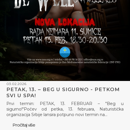
03.02.2026.
PETAK, 13. – BEG U SIGURNO - PETKOM
SVI U SPA!
Prvi termin: PETAK, 13. FEBRUAR – "Beg u
sigurno!"Počev od petka, 13. februara, Naturistička
organizacija Srbije lansira potpuno novi termin na…
Pročitaj više