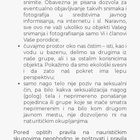
snimite. Obavezna je pisana dozvola za
eventualno objavljivanje takvih snimaka i
fotografija u sredstvima javnog
informisanja, na internetu i sl. Naravno,
sve ovo ne važi ukoliko su objekti Vašeg
snimanja i fotografisanja samo Vi i članovi
Vaše porodice;
čuvajmo prostor oko nas čistim – isti, kao i
vodu u bazenu, delimo sa drugima iz
naše grupe, ali i sa ostalim korisnicima
objekta. Pokažimo da smo ekološki svesni
i da zato naš pokret ima lepu
perspektivu;
samo nago telo nije poziv na seksualni
čin, pa bilo kakva seksualizacija nagog
(golog) tela i neprimereno ponašanje
pojedinca ili grupe koje se inače smatra
neprimerenim i na bilo kom drugom
javnom mestu, nije dozvoljeno ni na
naturitičkim okupljanjima.
Pored opštih pravila na naurističkim
skupovima neophodno je poštovati i pravila