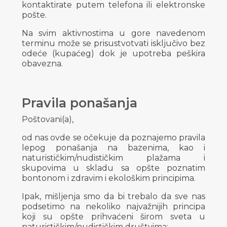
kontaktirate putem telefona ili elektronske
pošte.
Na svim aktivnostima u gore navedenom
terminu može se prisustvotvati isključivo bez
odeće (kupaćeg) dok je upotreba peškira
obavezna.
Pravila ponašanja
Poštovani(a),
od nas ovde se očekuje da poznajemo pravila
lepog ponašanja na bazenima, kao i
naturističkim/nudističkim plažama i
skupovima u skladu sa opšte poznatim
bontonom i zdravim i ekološkim principima.
Ipak, mišljenja smo da bi trebalo da sve nas
podsetimo na nekoliko najvažnijih principa
koji su opšte prihvaćeni širom sveta u
naturističkim/nudističkim društvima: