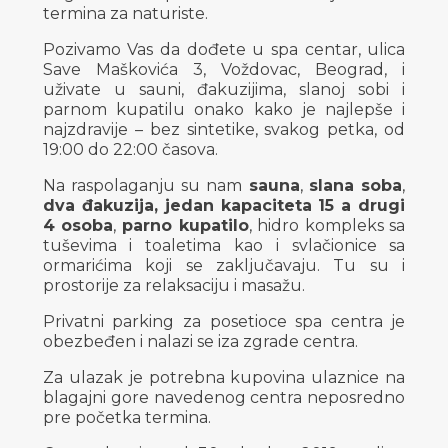
termina za naturiste.
Pozivamo Vas da dođete u spa centar, ulica
Save Maškovića 3, Voždovac, Beograd, i
uživate u sauni, đakuzijima, slanoj sobi i
parnom kupatilu onako kako je najlepše i
najzdravije – bez sintetike, svakog petka, od
19:00 do 22:00 časova.
Na raspolaganju su nam
sauna
,
slana soba
,
dva đakuzija, jedan kapaciteta 15 a drugi
4 osoba
,
parno kupatilo
, hidro kompleks sa
tuševima i toaletima kao i svlačionice sa
ormarićima koji se zaključavaju. Tu su i
prostorije za relaksaciju i masažu.
Privatni parking za posetioce spa centra je
obezbeđen i nalazi se iza zgrade centra.
Za ulazak je potrebna kupovina ulaznice na
blagajni gore navedenog centra neposredno
pre početka termina.