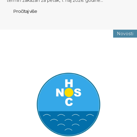
termin zakazan za petak, 1. naj 2026. godine…
Pročitaj više
Novosti