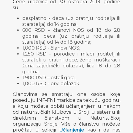
Cene ulaznica od 30. oktobra 2019. godine
su:
besplatno - deca (uz pratnju roditelja ili
staratelja) do 14 godina.
600 RSD - članovi NOS od 18 do 28
godina; deca (uz pratnju roditelja ili
staratelja) od 14 do 18 godina;
1,000 RSD - članovi NOS;
1.250 RSD – porodice i mladi (roditelj ili
staratelj u pratnji dece; žene; muškarac i
žena zajednički dolazak); lica 18 do 28
godina;
1.900 RSD – ostali gosti;
1,000 RSD - prvi dolazak.
Članovima se smatraju one osobe koje
poseduju INF-FNI markice za tekuću godinu,
a koju možete dobiti učlanjenjem u nekom
od naturističkih klubova u Srbiji u sistemu ili
direktnim članstvom u Naturističkoj
organizaciju Srbije. Više o članstvu možete
pročitati u sekciji
Učlanjenje
kao i da nas