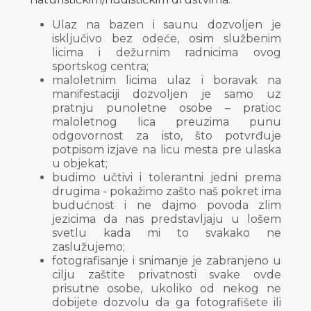
Ulaz na bazen i saunu dozvoljen je
isključivo bez odeće, osim službenim
licima i dežurnim radnicima ovog
sportskog centra;
maloletnim licima ulaz i boravak na
manifestaciji dozvoljen je samo uz
pratnju punoletne osobe – pratioc
maloletnog lica preuzima punu
odgovornost za isto, što potvrđuje
potpisom izjave na licu mesta pre ulaska
u objekat;
budimo učtivi i tolerantni jedni prema
drugima - pokažimo zašto naš pokret ima
budućnost i ne dajmo povoda zlim
jezicima da nas predstavljaju u lošem
svetlu kada mi to svakako ne
zaslužujemo;
fotografisanje i snimanje je zabranjeno u
cilju zaštite privatnosti svake ovde
prisutne osobe, ukoliko od nekog ne
dobijete dozvolu da ga fotografišete ili