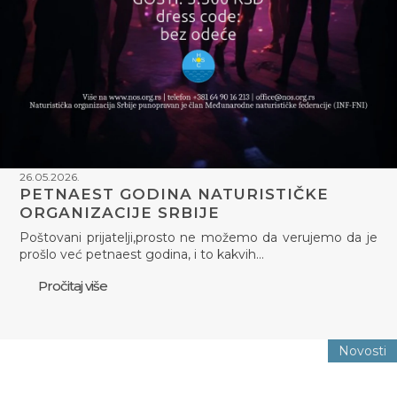
26.05.2026.
PETNAEST GODINA NATURISTIČKE
ORGANIZACIJE SRBIJE
Poštovani prijatelji,prosto ne možemo da verujemo da je
prošlo već petnaest godina, i to kakvih…
Pročitaj više
Novosti