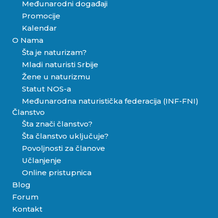
Međunarodni događaji
Promocije
Kalendar
O Nama
Šta je naturizam?
Mladi naturisti Srbije
Žene u naturizmu
Statut NOS-a
Međunarodna naturistička federacija (INF-FNI)
Članstvo
Šta znači članstvo?
Šta članstvo uključuje?
Povoljnosti za članove
Učlanjenje
Online pristupnica
Blog
Forum
Kontakt