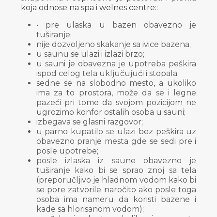
koja odnose na spa i welnes centre::
• pre ulaska u bazen obavezno je
tuširanje;
nije dozvoljeno skakanje sa ivice bazena;
u saunu se ulazi i izlazi brzo;
u sauni je obavezna je upotreba peškira
ispod celog tela uključujući i stopala;
sedne se na slobodno mesto, a ukoliko
ima za to prostora, može da se i legne
pazeći pri tome da svojom pozicijom ne
ugrozimo konfor ostalih osoba u sauni;
izbegava se glasni razgovor;
u parno kupatilo se ulazi bez peškira uz
obavezno pranje mesta gde se sedi pre i
posle upotrebe;
posle izlaska iz saune obavezno je
tuširanje kako bi se sprao znoj sa tela
(preporučljivo je hladnom vodom kako bi
se pore zatvorile naročito ako posle toga
osoba ima nameru da koristi bazene i
kade sa hlorisanom vodom);