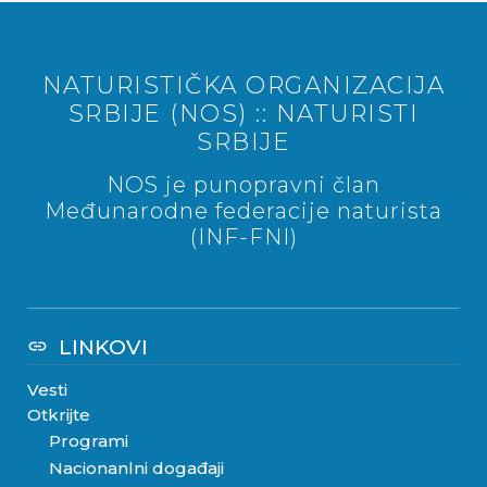
NATURISTIČKA ORGANIZACIJA
SRBIJE (NOS) :: NATURISTI
SRBIJE
NOS je punopravni član
Međunarodne federacije naturista
(INF-FNI)
LINKOVI
link
Vesti
Otkrijte
Programi
Nacionanlni događaji