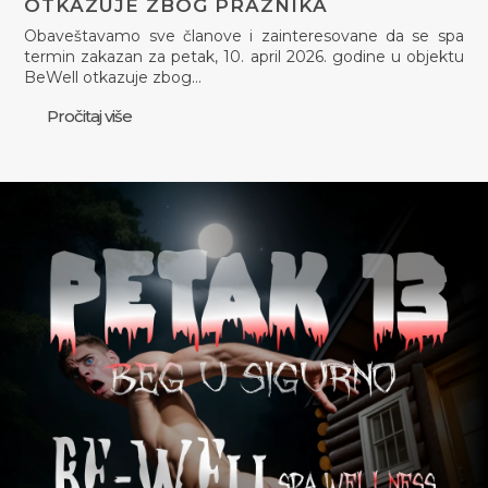
OTKAZUJE ZBOG PRAZNIKA
Obaveštavamo sve članove i zainteresovane da se spa
termin zakazan za petak, 10. april 2026. godine u objektu
BeWell otkazuje zbog…
Pročitaj više