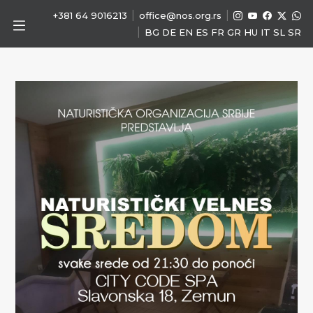
|
|
+381 64 9016213
office@nos.org.rs
|
BG
DE
EN
ES
FR
GR
HU
IT
SL
SR