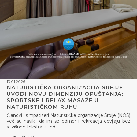
13.01.2026.
NATURISTIČKA ORGANIZACIJA SRBIJE
UVODI NOVU DIMENZIJU OPUŠTANJA:
SPORTSKE I RELAX MASAŽE U
NATURISTIČKOM RUHU
Članovi i simpatizeri Naturističke organizacije Srbije (NOS)
već su navikli da im se odmor i rekreacija odvijaju bez
suvišnog tekstila, ali od…