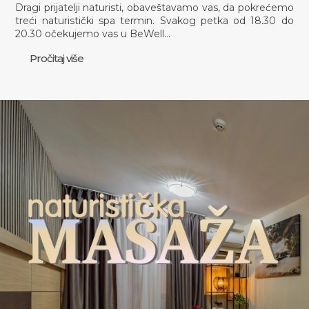
Dragi prijatelji naturisti, obaveštavamo vas, da pokrećemo
treći naturistički spa termin. Svakog petka od 18.30 do
20.30 očekujemo vas u BeWell…
Pročitaj više