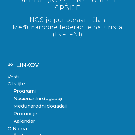
SRBIJE (NOS) :: NATURISTI
SRBIJE
NOS je punopravni član
Međunarodne federacije naturista
(INF-FNI)
LINKOVI
link
Vesti
Otkrijte
Programi
Nacionanlni događaji
Međunarodni događaji
Promocije
Kalendar
O Nama