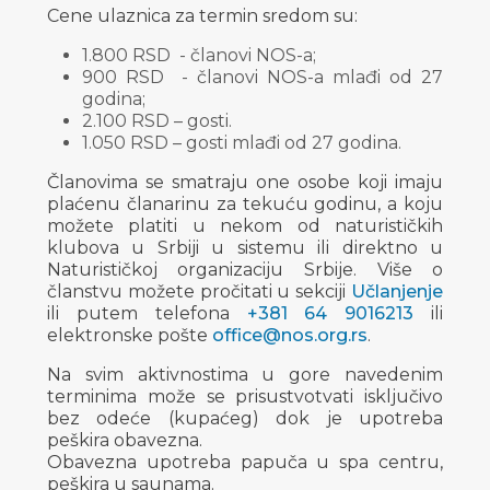
Cene ulaznica za termin sredom su:
1.800 RSD - članovi NOS-a;
900 RSD - članovi NOS-a mlađi od 27
godina;
2.100 RSD – gosti.
1.050 RSD – gosti mlađi od 27 godina.
Članovima se smatraju one osobe koji imaju
plaćenu članarinu za tekuću godinu, a koju
možete platiti u nekom od naturističkih
klubova u Srbiji u sistemu ili direktno u
Naturističkoj organizaciju Srbije. Više o
članstvu možete pročitati u sekciji
Učlanjenje
ili putem telefona
+381 64 9016213
ili
elektronske pošte
office@nos.org.rs
.
Na svim aktivnostima u gore navedenim
terminima može se prisustvotvati isključivo
bez odeće (kupaćeg) dok je upotreba
peškira obavezna.
Obavezna upotreba papuča u spa centru,
peškira u saunama.