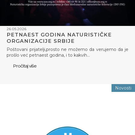
26.05.2026.
PETNAEST GODINA NATURISTIČKE
ORGANIZACIJE SRBIJE
Poštovani prijatelji,prosto ne možemo da verujemo da je
prošlo već petnaest godina, i to kakvih…
Pročitaj više
Novosti