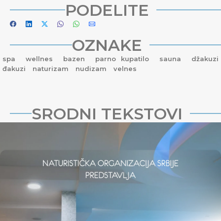
PODELITE
OZNAKE
spa
wellnes
bazen
parno kupatilo
sauna
džakuzi
đakuzi
naturizam
nudizam
velnes
SRODNI TEKSTOVI