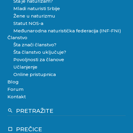
Šta je naturizam?
Mladi naturisti Srbije
Žene u naturizmu
Statut NOS-a
Međunarodna naturistička federacija (INF-FNI)
Članstvo
Šta znači članstvo?
Šta članstvo uključuje?
Povoljnosti za članove
Učlanjenje
Online pristupnica
Blog
Forum
Kontakt
PRETRAŽITE
search
PREČICE
crop_square