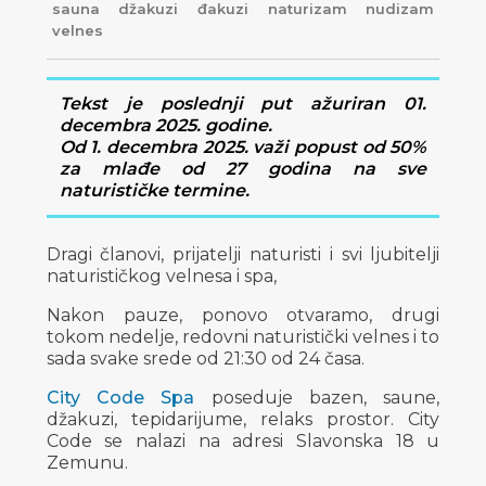
sauna
džakuzi
đakuzi
naturizam
nudizam
velnes
Tekst je poslednji put ažuriran 01.
decembra 2025. godine.
Od 1. decembra 2025. važi popust od 50%
za mlađe od 27 godina na sve
naturističke termine.
Dragi članovi, prijatelji naturisti i svi ljubitelji
naturističkog velnesa i spa,
Nakon pauze, ponovo otvaramo, drugi
tokom nedelje, redovni naturistički velnes i to
sada svake srede od 21:30 od 24 časa.
City Code Spa
poseduje bazen, saune,
džakuzi, tepidarijume, relaks prostor. City
Code se nalazi na adresi Slavonska 18 u
Zemunu.