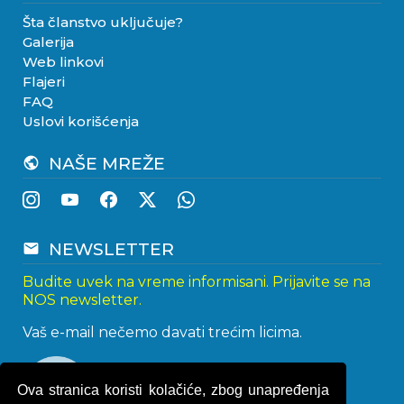
Šta članstvo uključuje?
Galerija
Web linkovi
Flajeri
FAQ
Uslovi korišćenja
NAŠE MREŽE
public
NEWSLETTER
email
Budite uvek na vreme informisani. Prijavite se na
NOS newsletter.
Vaš e-mail nečemo davati trećim licima.
Ova stranica koristi kolačiće, zbog unapređenja