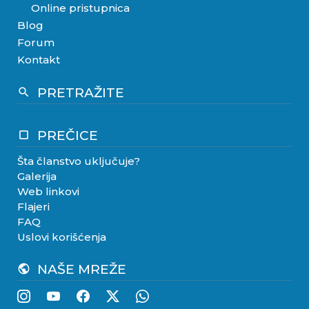
Online pristupnica
Blog
Forum
Kontakt
PRETRAŽITE
search
PREČICE
crop_square
Šta članstvo uključuje?
Galerija
Web linkovi
Flajeri
FAQ
Uslovi korišćenja
NAŠE MREŽE
public