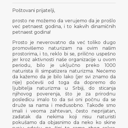
Poštovani prijatelji,
prosto ne možemo da verujemo da je prošlo
već petnaest godina, i to kakvih dinamičnih
petnaest godina!
Prosto je neverovatno da već toliko dugo
promovišemo naturizam na ovim našim
prostorima, i to, reklo bi se, prilično uspešno
jer kroz aktivnosti naše organizacije u ovom
periodu, bilo je uključno preko 1000
naturista ili simpatizera naturizma. Nećemo
da kažemo da je bilo lako (jer svi znamo da
nije) počevši od toga da dopremo do
ljubitelja naturizma u Srbiji, do sticanja
njihovog poverenja, što je za prirodnu
posledicu imalo to da svi oni počnu da se
druže sa nama i međusobno. Takođe smo
imali i veoma zahtevan, često neprijatan,
zadatak da nekima koji nisu naturisti
pokušamo da objasnimo da neko ko skine