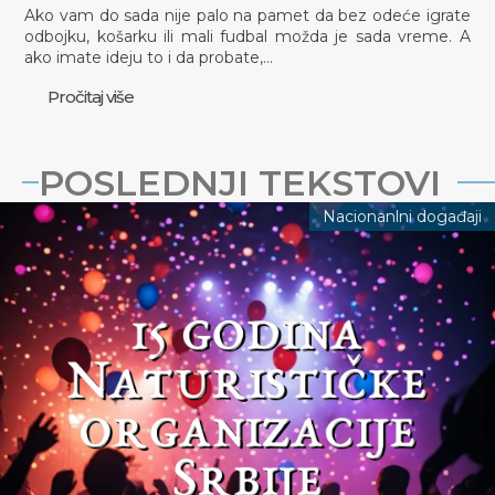
Ako vam do sada nije palo na pamet da bez odeće igrate
odbojku, košarku ili mali fudbal možda je sada vreme. A
ako imate ideju to i da probate,…
Pročitaj više
POSLEDNJI TEKSTOVI
Nacionanlni događaji