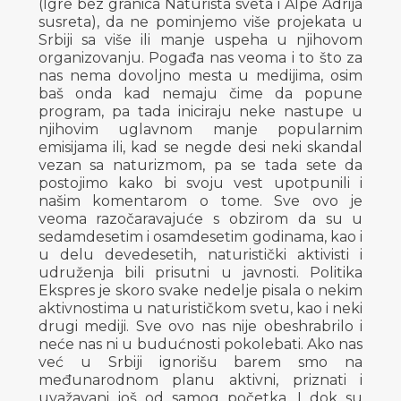
(Igre bez granica Naturista sveta i Alpe Adrija
susreta), da ne pominjemo više projekata u
Srbiji sa više ili manje uspeha u njihovom
organizovanju. Pogađa nas veoma i to što za
nas nema dovoljno mesta u medijima, osim
baš onda kad nemaju čime da popune
program, pa tada iniciraju neke nastupe u
njihovim uglavnom manje popularnim
emisijama ili, kad se negde desi neki skandal
vezan sa naturizmom, pa se tada sete da
postojimo kako bi svoju vest upotpunili i
našim komentarom o tome. Sve ovo je
veoma razočaravajuće s obzirom da su u
sedamdesetim i osamdesetim godinama, kao i
u delu devedesetih, naturistički aktivisti i
udruženja bili prisutni u javnosti. Politika
Ekspres je skoro svake nedelje pisala o nekim
aktivnostima u naturističkom svetu, kao i neki
drugi mediji. Sve ovo nas nije obeshrabrilo i
neće nas ni u budućnosti pokolebati. Ako nas
već u Srbiji ignorišu barem smo na
međunarodnom planu aktivni, priznati i
uvažavani još od samog početka. I dok su