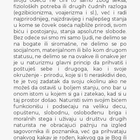
svoju odeću ne čini to samo zbog seksa,
fizioloških potreba ili drugih čudnih razloga
(egzibicionizma, voajerizma i sl.), već i radi
najprirodnijeg, najzdravijeg i najlepšeg stanja
u kome se čovek oseća najbliže prirodi, svom
biću i postojanju, stanja apsolutne slobode.
Bez odeće svi smo mi samo ljudi, ne delimo se
na bogate ili siromašne, ne delimo se po
socijalnom, materijalnom ili bilo kom drugom
statusu, ne delimo se na ovakve ili onakve jer
je u naturizmu glavni princip da prihvatiš i
poštuješ sebe i drugoga, kao i svoje
okruženje - prirodu, koje si i ti neraskidivi deo,
te je tvoj zadatak da svoju okolinu ako ne
možeš da ostaviš u boljem stanju, ono bar u
onom istom u kojem si ga i zatekao, kad si u
taj prostor došao. Naturisti svim svojim bićem
funkcionišu i podsećaju na veliku decu,
opuštenu, slobodnu, oslobođenu briga i
moralnih stega i uživaju u društvu drugih
naturista ne obraćajući pažnju na izgled
sagovornika ili poznanika, već ga prihvataju
onakvog kakav je rođen, kakvog ga je Bog ili