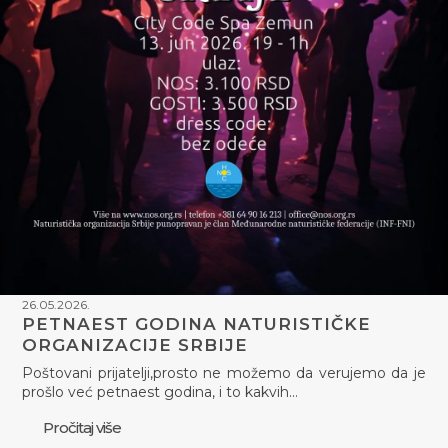
26.05.2026.
PETNAEST GODINA NATURISTIČKE
ORGANIZACIJE SRBIJE
Poštovani prijatelji,prosto ne možemo da verujemo da je
prošlo već petnaest godina, i to kakvih…
Pročitaj više