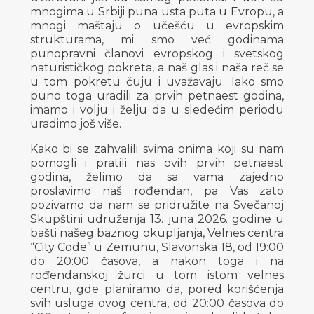
mnogima u Srbiji puna usta puta u Evropu, a
mnogi maštaju o učešću u evropskim
strukturama, mi smo već godinama
punopravni članovi evropskog i svetskog
naturističkog pokreta, a naš glas i naša reč se
u tom pokretu čuju i uvažavaju. Iako smo
puno toga uradili za prvih petnaest godina,
imamo i volju i želju da u sledećim periodu
uradimo još više.
Kako bi se zahvalili svima onima koji su nam
pomogli i pratili nas ovih prvih petnaest
godina, želimo da sa vama zajedno
proslavimo naš rođendan, pa Vas zato
pozivamo da nam se pridružite na Svečanoj
Skupštini udruženja 13. juna 2026. godine u
bašti našeg baznog okupljanja, Velnes centra
“City Code” u Zemunu, Slavonska 18, od 19:00
do 20:00 časova, a nakon toga i na
rođendanskoj žurci u tom istom velnes
centru, gde planiramo da, pored korišćenja
svih usluga ovog centra, od 20:00 časova do