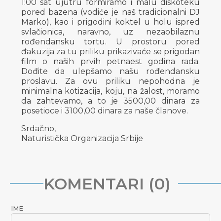
1:00 sat ujutru formiramo i malu diskoteku
pored bazena (vodiće je naš tradicionalni DJ
Marko), kao i prigodini koktel u holu ispred
svlačionica, naravno, uz nezaobilaznu
rođendansku tortu. U prostoru pored
đakuzija za tu priliku prikazivaće se prigodan
film o naših prvih petnaest godina rada.
Dođite da ulepšamo našu rođendansku
proslavu. Za ovu priliku nepohodna je
minimalna kotizacija, koju, na žalost, moramo
da zahtevamo, a to je 3500,00 dinara za
posetioce i 3100,00 dinara za naše članove.
Srdačno,
Naturistička Organizacija Srbije
KOMENTARI (0)
IME