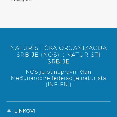
NATURISTIČKA ORGANIZACIJA
SRBIJE (NOS) :: NATURISTI
SRBIJE
NOS je punopravni član
Međunarodne federacije naturista
(INF-FNI)
LINKOVI
link