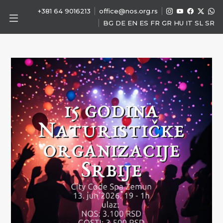
|
|
+381 64 9016213
office@nos.org.rs
|
BG
DE
EN
ES
FR
GR
HU
IT
SL
SR