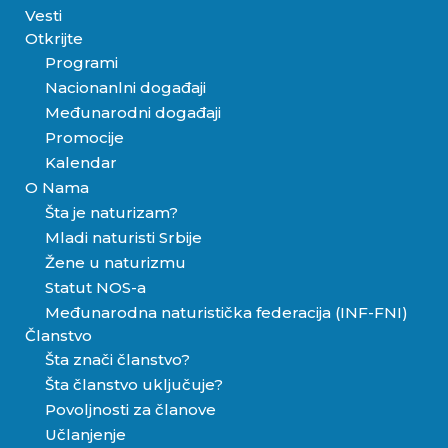
Vesti
Otkrijte
Programi
Nacionanlni događaji
Međunarodni događaji
Promocije
Kalendar
O Nama
Šta je naturizam?
Mladi naturisti Srbije
Žene u naturizmu
Statut NOS-a
Međunarodna naturistička federacija (INF-FNI)
Članstvo
Šta znači članstvo?
Šta članstvo uključuje?
Povoljnosti za članove
Učlanjenje