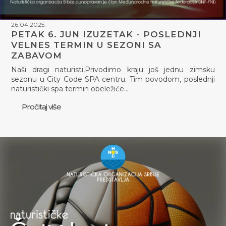
26.04.2025.
PETAK 6. JUN IZUZETAK - POSLEDNJI
VELNES TERMIN U SEZONI SA
ZABAVOM
Naši dragi naturisti,Privodimo kraju još jednu zimsku
sezonu u City Code SPA centru. Tim povodom, poslednji
naturistički spa termin obeležiće…
Pročitaj više