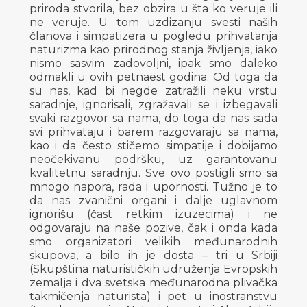
priroda stvorila, bez obzira u šta ko veruje ili
ne veruje. U tom uzdizanju svesti naših
članova i simpatizera u pogledu prihvatanja
naturizma kao prirodnog stanja življenja, iako
nismo sasvim zadovoljni, ipak smo daleko
odmakli u ovih petnaest godina. Od toga da
su nas, kad bi negde zatražili neku vrstu
saradnje, ignorisali, zgražavali se i izbegavali
svaki razgovor sa nama, do toga da nas sada
svi prihvataju i barem razgovaraju sa nama,
kao i da često stičemo simpatije i dobijamo
neočekivanu podršku, uz garantovanu
kvalitetnu saradnju. Sve ovo postigli smo sa
mnogo napora, rada i upornosti. Tužno je to
da nas zvanični organi i dalje uglavnom
ignorišu (čast retkim izuzecima) i ne
odgovaraju na naše pozive, čak i onda kada
smo organizatori velikih međunarodnih
skupova, a bilo ih je dosta – tri u Srbiji
(Skupština naturističkih udruženja Evropskih
zemalja i dva svetska međunarodna plivačka
takmičenja naturista) i pet u inostranstvu