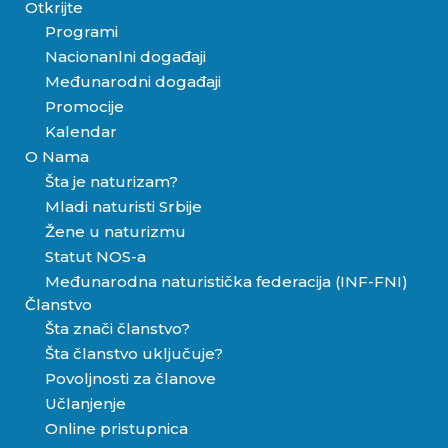
Otkrijte
Programi
Nacionanlni događaji
Međunarodni događaji
Promocije
Kalendar
O Nama
Šta je naturizam?
Mladi naturisti Srbije
Žene u naturizmu
Statut NOS-a
Međunarodna naturistička federacija (INF-FNI)
Članstvo
Šta znači članstvo?
Šta članstvo uključuje?
Povoljnosti za članove
Učlanjenje
Online pristupnica