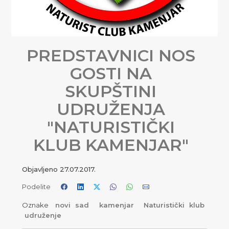
PREDSTAVNICI NOS
GOSTI NA
SKUPŠTINI
UDRUŽENJA
″NATURISTIČKI
KLUB KAMENJAR″
Objavljeno
27.07.2017.
Podelite
Oznake
novi sad
kamenjar
Naturistički klub
udruženje