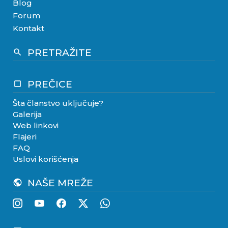
Blog
Forum
Kontakt
PRETRAŽITE
search
PREČICE
crop_square
Šta članstvo uključuje?
Galerija
Web linkovi
Flajeri
FAQ
Uslovi korišćenja
NAŠE MREŽE
public