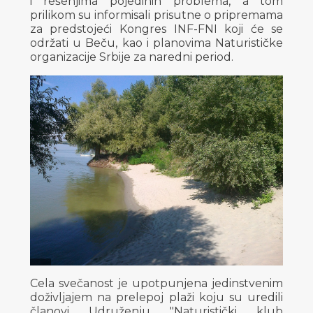
i rešenjima pojedinih problema, a tom
prilikom su informisali prisutne o pripremama
za predstojeći Kongres INF-FNI koji će se
održati u Beču, kao i planovima Naturističke
organizacije Srbije za naredni period.
Cela svečanost je upotpunjena jedinstvenim
doživljajem na prelepoj plaži koju su uredili
članovi Udruženju "Naturistički klub