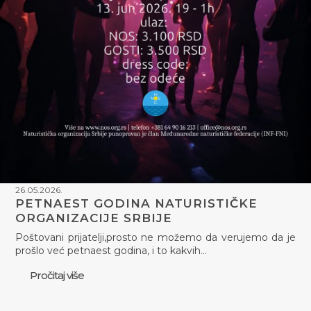
26.05.2026.
PETNAEST GODINA NATURISTIČKE
ORGANIZACIJE SRBIJE
Poštovani prijatelji,prosto ne možemo da verujemo da je
prošlo već petnaest godina, i to kakvih…
Pročitaj više