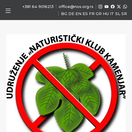
|
|
+381 64 9016213
office@nos.org.rs
|
BG
DE
EN
ES
FR
GR
HU
IT
SL
SR