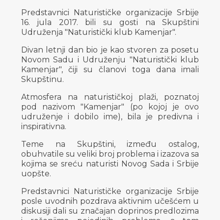
Predstavnici Naturističke organizacije Srbije
16. jula 2017. bili su gosti na Skupštini
Udruženja "Naturistički klub Kamenjar".
Divan letnji dan bio je kao stvoren za posetu
Novom Sadu i Udruženju "Naturistički klub
Kamenjar", čiji su članovi toga dana imali
Skupštinu.
Atmosfera na naturističkoj plaži, poznatoj
pod nazivom "Kamenjar" (po kojoj je ovo
udruženje i dobilo ime), bila je predivna i
inspirativna.
Teme na Skupštini, između ostalog,
obuhvatile su veliki broj problema i izazova sa
kojima se sreću naturisti Novog Sada i Srbije
uopšte.
Predstavnici Naturističke organizacije Srbije
posle uvodnih pozdrava aktivnim učešćem u
diskusiji dali su značajan doprinos predlozima