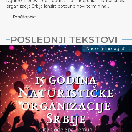
sigurno!"Počev od petka, 13. februara, Naturistička
organizacija Srbije lansira potpuno novi termin na…
Pročitaj više
POSLEDNJI TEKSTOVI
Nacionanlni događaji