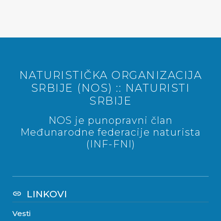
NATURISTIČKA ORGANIZACIJA
SRBIJE (NOS) :: NATURISTI
SRBIJE
NOS je punopravni član
Međunarodne federacije naturista
(INF-FNI)
LINKOVI
link
Vesti