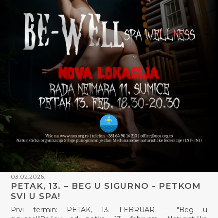
03.02.2026.
PETAK, 13. – BEG U SIGURNO - PETKOM
SVI U SPA!
Prvi termin: PETAK, 13. FEBRUAR – "Beg u