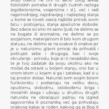
svoju odeću ne čini to samo zbog seksa,
fizioloških potreba ili drugih čudnih razloga
(egzibicionizma, voajerizma i sl.), već i radi
najprirodnijeg, najzdravijeg i najlepšeg stanja
u kome se čovek oseća najbliže prirodi, svom
biću i postojanju, stanja apsolutne slobode.
Bez odeće svi smo mi samo ljudi, ne delimo se
na bogate ili siromašne, ne delimo se po
socijalnom, materijalnom ili bilo kom drugom
statusu, ne delimo se na ovakve ili onakve jer
je u naturizmu glavni princip da prihvatiš i
poštuješ sebe i drugoga, kao i svoje
okruženje - prirodu, koje si i ti neraskidivi deo,
te je tvoj zadatak da svoju okolinu ako ne
možeš da ostaviš u boljem stanju, ono bar u
onom istom u kojem si ga i zatekao, kad si u
taj prostor došao. Naturisti svim svojim bićem
funkcionišu i podsećaju na veliku decu,
opuštenu, slobodnu, oslobođenu briga i
moralnih stega i uživaju u društvu drugih
naturista ne obraćajući pažnju na izgled
sagovornika ili poznanika, već ga prihvataju
onakvog kakav je rođen, kakvog ga je Bog ili