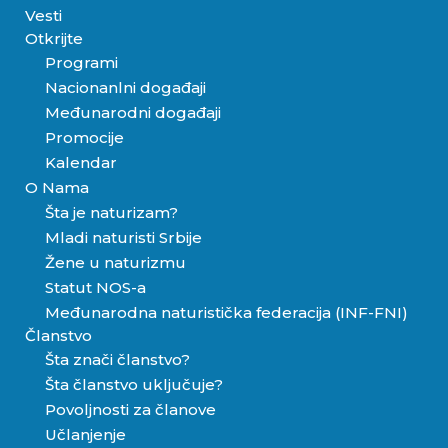
Vesti
Otkrijte
Programi
Nacionanlni događaji
Međunarodni događaji
Promocije
Kalendar
O Nama
Šta je naturizam?
Mladi naturisti Srbije
Žene u naturizmu
Statut NOS-a
Međunarodna naturistička federacija (INF-FNI)
Članstvo
Šta znači članstvo?
Šta članstvo uključuje?
Povoljnosti za članove
Učlanjenje