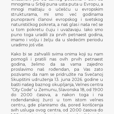
mnogima u Srbiji puna usta puta u Evropu, a
mnogi maštaju o učešću u evropskim
strukturama, mi smo već godinama
punopravni članovi evropskog i svetskog
naturističkog pokreta, a naš glas i naša reč se
u tom pokretu čuju i uvažavaju. Iako smo
puno toga uradili za prvih petnaest godina,
imamo i volju i želju da u sledećim periodu
uradimo još više.
Kako bi se zahvalili svima onima koji su nam
pomogli i pratili nas ovih prvih petnaest
godina, želimo da sa vama zajedno
proslavimo naš rođendan, pa Vas zato
pozivamo da nam se pridružite na Svečanoj
Skupštini udruženja 13. juna 2026. godine u
bašti našeg baznog okupljanja, Velnes centra
“City Code” u Zemunu, Slavonska 18, od 19:00
do 20:00 časova, a nakon toga i na
rođendanskoj žurci u tom istom velnes
centru, gde planiramo da, pored korišćenja
svih usluga ovog centra, od 20:00 časova do