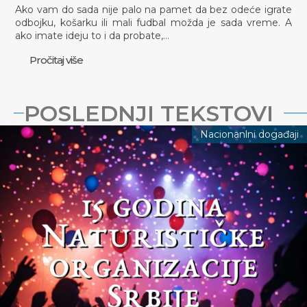
Ako vam do sada nije palo na pamet da bez odeće igrate
odbojku, košarku ili mali fudbal možda je sada vreme. A
ako imate ideju to i da probate,…
Pročitaj više
POSLEDNJI TEKSTOVI
Nacionanlni događaji