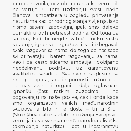
priroda stvorila, bez obzira u šta ko veruje ili
ne veruje. U tom uzdizanju svesti naših
članova i simpatizera u pogledu prihvatanja
naturizma kao prirodnog stanja življenja, iako
nismo sasvim zadovoljni, ipak smo daleko
odmakli u ovih petnaest godina. Od toga da
su nas, kad bi negde zatražili neku vrstu
saradnje, ignorisali, zgražavali se i izbegavali
svaki razgovor sa nama, do toga da nas sada
svi prihvataju i barem razgovaraju sa nama,
kao i da često stičemo simpatije i dobijamo
neočekivanu podršku, uz garantovanu
kvalitetnu saradnju. Sve ovo postigli smo sa
mnogo napora, rada i upornosti. Tužno je to
da nas zvanični organi i dalje uglavnom
ignorišu (čast retkim izuzecima) i ne
odgovaraju na naše pozive, čak i onda kada
smo organizatori velikih međunarodnih
skupova, a bilo ih je dosta – tri u Srbiji
(Skupština naturističkih udruženja Evropskih
zemalja i dva svetska međunarodna plivačka
takmičenja naturista) i pet u inostranstvu