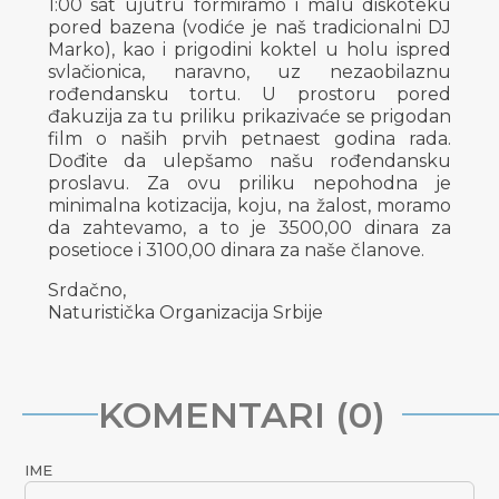
1:00 sat ujutru formiramo i malu diskoteku
pored bazena (vodiće je naš tradicionalni DJ
Marko), kao i prigodini koktel u holu ispred
svlačionica, naravno, uz nezaobilaznu
rođendansku tortu. U prostoru pored
đakuzija za tu priliku prikazivaće se prigodan
film o naših prvih petnaest godina rada.
Dođite da ulepšamo našu rođendansku
proslavu. Za ovu priliku nepohodna je
minimalna kotizacija, koju, na žalost, moramo
da zahtevamo, a to je 3500,00 dinara za
posetioce i 3100,00 dinara za naše članove.
Srdačno,
Naturistička Organizacija Srbije
KOMENTARI (0)
IME