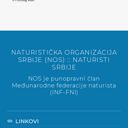
NATURISTIČKA ORGANIZACIJA
SRBIJE (NOS) :: NATURISTI
SRBIJE
NOS je punopravni član
Međunarodne federacije naturista
(INF-FNI)
LINKOVI
link