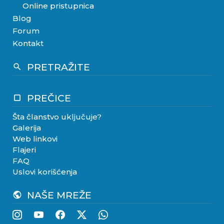
Online pristupnica
Blog
Forum
Kontakt
PRETRAŽITE
search
PREČICE
crop_square
Šta članstvo uključuje?
Galerija
Web linkovi
Flajeri
FAQ
Uslovi korišćenja
NAŠE MREŽE
public