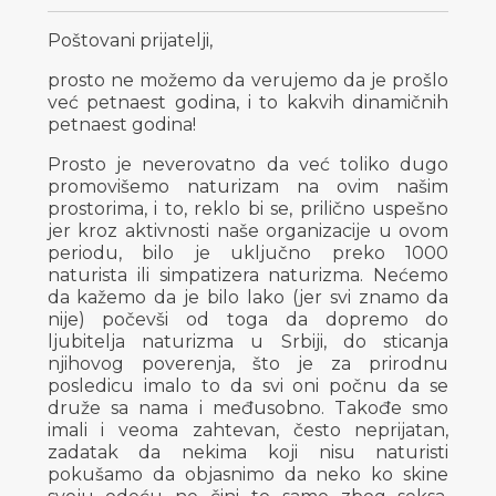
Poštovani prijatelji,
prosto ne možemo da verujemo da je prošlo
već petnaest godina, i to kakvih dinamičnih
petnaest godina!
Prosto je neverovatno da već toliko dugo
promovišemo naturizam na ovim našim
prostorima, i to, reklo bi se, prilično uspešno
jer kroz aktivnosti naše organizacije u ovom
periodu, bilo je uključno preko 1000
naturista ili simpatizera naturizma. Nećemo
da kažemo da je bilo lako (jer svi znamo da
nije) počevši od toga da dopremo do
ljubitelja naturizma u Srbiji, do sticanja
njihovog poverenja, što je za prirodnu
posledicu imalo to da svi oni počnu da se
druže sa nama i međusobno. Takođe smo
imali i veoma zahtevan, često neprijatan,
zadatak da nekima koji nisu naturisti
pokušamo da objasnimo da neko ko skine