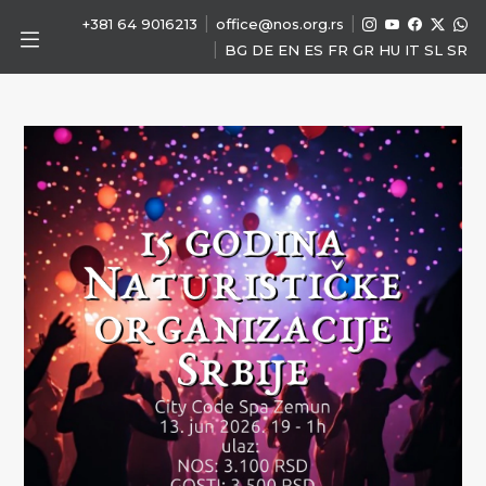
|
|
+381 64 9016213
office@nos.org.rs
|
BG
DE
EN
ES
FR
GR
HU
IT
SL
SR