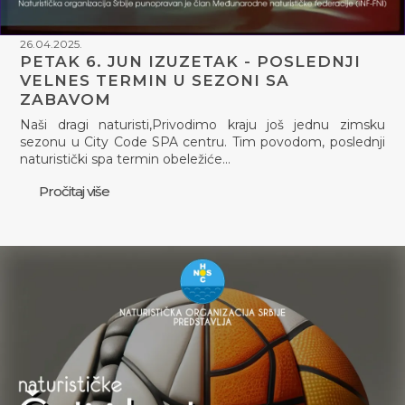
26.04.2025.
PETAK 6. JUN IZUZETAK - POSLEDNJI
VELNES TERMIN U SEZONI SA
ZABAVOM
Naši dragi naturisti,Privodimo kraju još jednu zimsku
sezonu u City Code SPA centru. Tim povodom, poslednji
naturistički spa termin obeležiće…
Pročitaj više