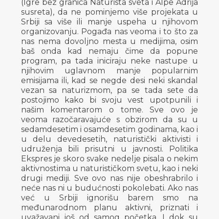
(Igre bez granica Naturista sveta i Alpe Adrija
susreta), da ne pominjemo više projekata u
Srbiji sa više ili manje uspeha u njihovom
organizovanju. Pogađa nas veoma i to što za
nas nema dovoljno mesta u medijima, osim
baš onda kad nemaju čime da popune
program, pa tada iniciraju neke nastupe u
njihovim uglavnom manje popularnim
emisijama ili, kad se negde desi neki skandal
vezan sa naturizmom, pa se tada sete da
postojimo kako bi svoju vest upotpunili i
našim komentarom o tome. Sve ovo je
veoma razočaravajuće s obzirom da su u
sedamdesetim i osamdesetim godinama, kao i
u delu devedesetih, naturistički aktivisti i
udruženja bili prisutni u javnosti. Politika
Ekspres je skoro svake nedelje pisala o nekim
aktivnostima u naturističkom svetu, kao i neki
drugi mediji. Sve ovo nas nije obeshrabrilo i
neće nas ni u budućnosti pokolebati. Ako nas
već u Srbiji ignorišu barem smo na
međunarodnom planu aktivni, priznati i
uvažavani još od samog početka. I dok su