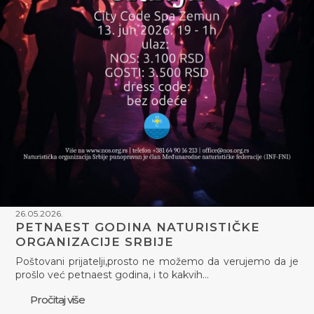
26.05.2026.
PETNAEST GODINA NATURISTIČKE
ORGANIZACIJE SRBIJE
Poštovani prijatelji,prosto ne možemo da verujemo da je
prošlo već petnaest godina, i to kakvih…
Pročitaj više