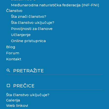
Međunarodna naturistička federacija (INF-FNI)
Članstvo
Šta znači članstvo?
Šta članstvo uključuje?
Povoljnosti za članove
Učlanjenje
Online pristupnica
Blog
Forum
Kontakt
PRETRAŽITE
search
PREČICE
crop_square
Šta članstvo uključuje?
Galerija
Web linkovi