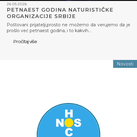
26.05.2026.
PETNAEST GODINA NATURISTIČKE
ORGANIZACIJE SRBIJE
Poštovani prijatelji,prosto ne možemo da verujemo da je
prošlo već petnaest godina, i to kakvih…
Pročitaj više
Novosti