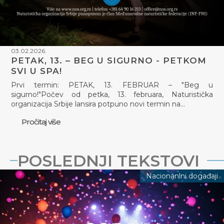
03.02.2026.
PETAK, 13. – BEG U SIGURNO - PETKOM
SVI U SPA!
Prvi termin: PETAK, 13. FEBRUAR – "Beg u
sigurno!"Počev od petka, 13. februara, Naturistička
organizacija Srbije lansira potpuno novi termin na…
Pročitaj više
POSLEDNJI TEKSTOVI
Nacionanlni događaji