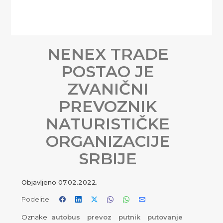
NENEX TRADE
POSTAO JE
ZVANIČNI
PREVOZNIK
NATURISTIČKE
ORGANIZACIJE
SRBIJE
Objavljeno
07.02.2022.
Podelite
Oznake
autobus
prevoz
putnik
putovanje