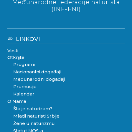
Međunarodne federacije naturista
(INF-FNI)
LINKOVI
link
Vesti
Otkrijte
Programi
Nacionanlni događaji
Međunarodni događaji
Promocije
Kalendar
O Nama
Šta je naturizam?
Mladi naturisti Srbije
Žene u naturizmu
Statut NOS-a