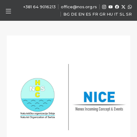
|
|
+381 64 9016213
office@nos.org.rs
|
BG
DE
EN
ES
FR
GR
HU
IT
SL
SR