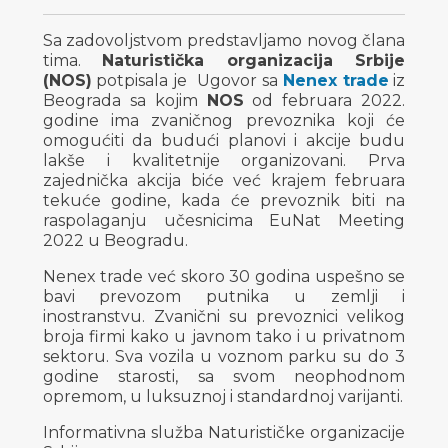
Sa zadovoljstvom predstavljamo novog člana
tima.
Naturistička organizacija Srbije
(NOS)
potpisala je Ugovor sa
Nenex trade
iz
Beograda sa kojim
NOS
od februara 2022.
godine ima zvaničnog prevoznika koji će
omogućiti da budući planovi i akcije budu
lakše i kvalitetnije organizovani. Prva
zajednička akcija biće već krajem februara
tekuće godine, kada će prevoznik biti na
raspolaganju učesnicima EuNat Meeting
2022 u Beogradu.
Nenex trade već skoro 30 godina uspešno se
bavi prevozom putnika u zemlji i
inostranstvu. Zvanični su prevoznici velikog
broja firmi kako u javnom tako i u privatnom
sektoru. Sva vozila u voznom parku su do 3
godine starosti, sa svom neophodnom
opremom, u luksuznoj i standardnoj varijanti.
Informativna služba Naturističke organizacije