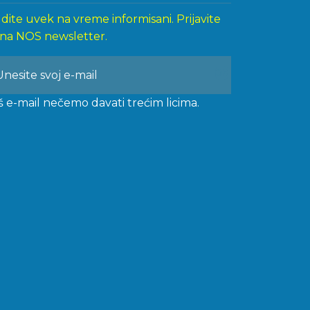
dite uvek na vreme informisani. Prijavite
 na NOS newsletter.
š e-mail nečemo davati trećim licima.