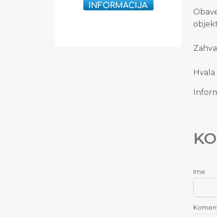
Obave
objek
Zahval
Hvala
Inform
KO
Ime
Komen