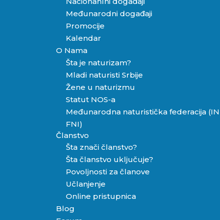
Nacionanlni događaji
Međunarodni događaji
Promocije
Kalendar
O Nama
Šta je naturizam?
Mladi naturisti Srbije
Žene u naturizmu
Statut NOS-a
Međunarodna naturistička federacija (IN
FNI)
Članstvo
Šta znači članstvo?
Šta članstvo uključuje?
Povoljnosti za članove
Učlanjenje
Online pristupnica
Blog