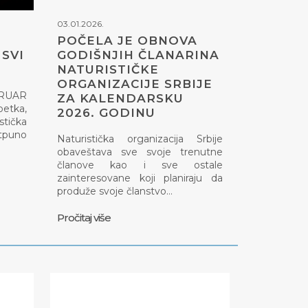
03.01.2026.
POČELA JE OBNOVA
SVI
GODIŠNJIH ČLANARINA
NATURISTIČKE
ORGANIZACIJE SRBIJE
EBRUAR
ZA KALENDARSKU
petka,
2026. GODINU
tička
otpuno
Naturistička organizacija Srbije
obaveštava sve svoje trenutne
članove kao i sve ostale
zainteresovane koji planiraju da
produže svoje članstvo…
Pročitaj više