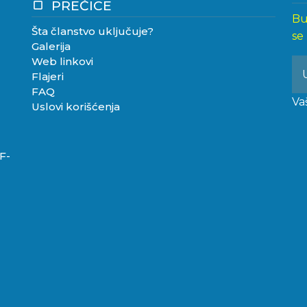
PREČICE
crop_square
Bu
Šta članstvo uključuje?
se
Galerija
Web linkovi
Flajeri
FAQ
Va
Uslovi korišćenja
F-