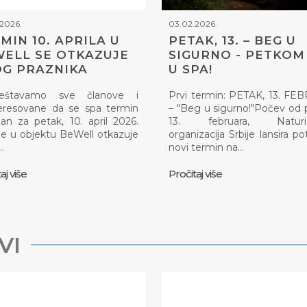
2026.
03.02.2026.
MIN 10. APRILA U
PETAK, 13. – BEG U
ELL SE OTKAZUJE
SIGURNO - PETKOM 
G PRAZNIKA
U SPA!
eštavamo sve članove i
Prvi termin: PETAK, 13. F
eresovane da se spa termin
– "Beg u sigurno!"Počev od 
an za petak, 10. april 2026.
13. februara, Naturis
e u objektu BeWell otkazuje
organizacija Srbije lansira p
…
novi termin na…
aj više
Pročitaj više
VI