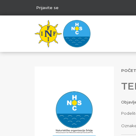
Prijavite se
POČE
TE
Objavl
Podelit
Oznak