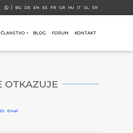
|
BG
DE
EN
ES
FR
GR
HU
IT
SL
SR
ČLANSTVO
BLOG
FORUM
KONTAKT
E OTKAZUJE
Email