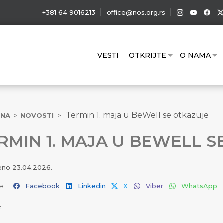
|
|
+381 64 9016213
office@nos.org.rs
VESTI
OTKRIJTE
O NAMA
Termin 1. maja u BeWell se otkazuje
TNA
NOVOSTI
RMIN 1. MAJA U BEWELL S
jeno
23.04.2026.
e
Facebook
Linkedin
X
Viber
WhatsApp
e