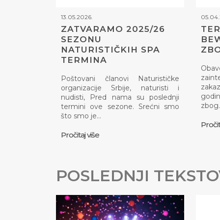
13.05.2026.
05.04.
ZATVARAMO 2025/26
TER
SEZONU
BEW
NATURISTIČKIH SPA
ZBO
TERMINA
Obav
zaint
Poštovani članovi Naturističke
zakaz
organizacije Srbije, naturisti i
godin
nudisti, Pred nama su poslednji
zbog
termini ove sezone. Srećni smo
što smo je…
Pročit
Pročitaj više
POSLEDNJI TEKSTO