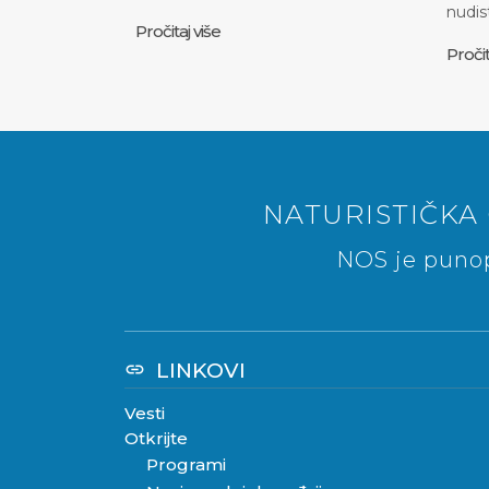
nudis
Pročitaj više
Pročit
NATURISTIČKA 
NOS je punop
LINKOVI
link
Vesti
Otkrijte
Programi