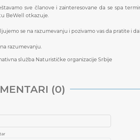
štavamo sve članove i zainteresovane da se spa termin
tu BeWell otkazuje.
jujemo se na razumevanju i pozivamo vas da pratite i dal
 na razumevanju.
ativna služba Naturističke organizacije Srbije
MENTARI (0)
tar