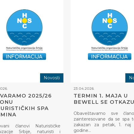
Novosti
No
2026.
23.04.2026.
VARAMO 2025/26
TERMIN 1. MAJA U
ZONU
BEWELL SE OTKAZU
URISTIČKIH SPA
Obaveštavamo sve član
RMINA
zainteresovane da se spa 
zakazan za petak, 1. naj 
ovani članovi Naturističke
godine…
izacije Srbije, naturisti i