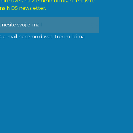
dite uvek na vreme informisani. Prijavite
 na NOS newsletter.
š e-mail nečemo davati trećim licima.