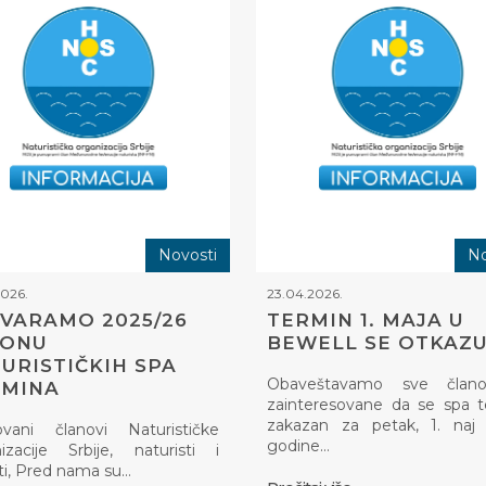
Novosti
No
2026.
23.04.2026.
VARAMO 2025/26
TERMIN 1. MAJA U
ZONU
BEWELL SE OTKAZU
URISTIČKIH SPA
Obaveštavamo sve član
RMINA
zainteresovane da se spa 
zakazan za petak, 1. naj 
ovani članovi Naturističke
godine…
izacije Srbije, naturisti i
ti, Pred nama su…