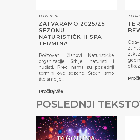
13.05.2026.
23.04.
ZATVARAMO 2025/26
TER
SEZONU
BEW
NATURISTIČKIH SPA
Obav
TERMINA
zaint
zaka
Poštovani članovi Naturističke
god
organizacije Srbije, naturisti i
otkaz
nudisti, Pred nama su poslednji
termini ove sezone. Srećni smo
Pročit
što smo je…
Pročitaj više
POSLEDNJI TEKSTO