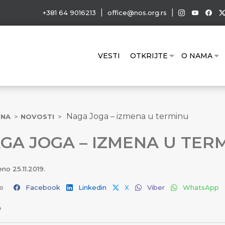
|
|
+381 64 9016213
office@nos.org.rs
VESTI
OTKRIJTE
O NAMA
Naga Joga – izmena u terminu
TNA
NOVOSTI
GA JOGA – IZMENA U TER
jeno
25.11.2019.
e
Facebook
Linkedin
X
Viber
WhatsApp
e