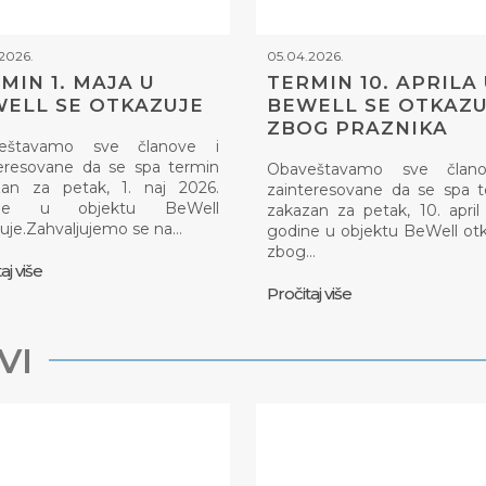
2026.
05.04.2026.
MIN 1. MAJA U
TERMIN 10. APRILA
ELL SE OTKAZUJE
BEWELL SE OTKAZU
ZBOG PRAZNIKA
eštavamo sve članove i
eresovane da se spa termin
Obaveštavamo sve član
zan za petak, 1. naj 2026.
zainteresovane da se spa 
ine u objektu BeWell
zakazan za petak, 10. april
uje.Zahvaljujemo se na…
godine u objektu BeWell ot
zbog…
aj više
Pročitaj više
VI