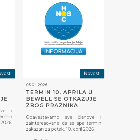
vosti
Novosti
05.04.2026.
TERMIN 10. APRILA U
JE
BEWELL SE OTKAZUJE
ZBOG PRAZNIKA
ove i
termin
Obaveštavamo sve članove i
2026.
zainteresovane da se spa termin
zakazan za petak, 10. april 2026.…