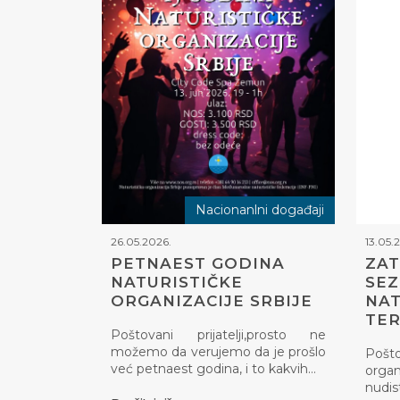
Nacionanlni događaji
26.05.2026.
13.05.
PETNAEST GODINA
ZAT
NATURISTIČKE
SE
ORGANIZACIJE SRBIJE
NAT
TE
Poštovani prijatelji,prosto ne
možemo da verujemo da je prošlo
Pošt
već petnaest godina, i to kakvih…
organ
nudis