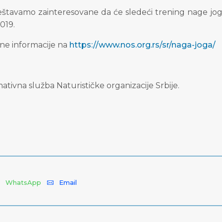
štavamo zainteresovane da će sledeći trening nage jog
2019.
jne informacije na
https://www.nos.org.rs/sr/naga-joga/
ativna služba Naturističke organizacije Srbije.
WhatsApp
Email