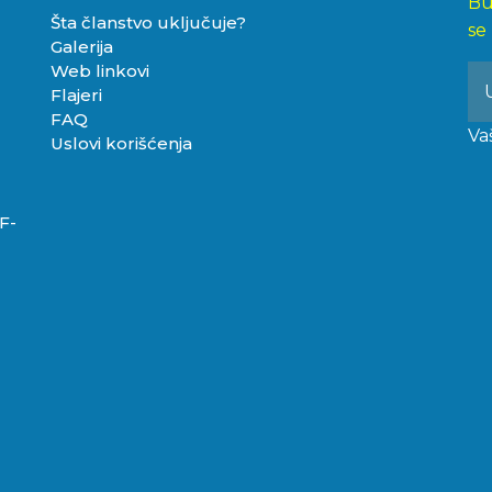
Bu
Šta članstvo uključuje?
se
Galerija
Web linkovi
Flajeri
FAQ
Va
Uslovi korišćenja
F-