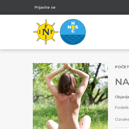
Prijavite se
POČE
NA
Objavl
Podelit
Oznak