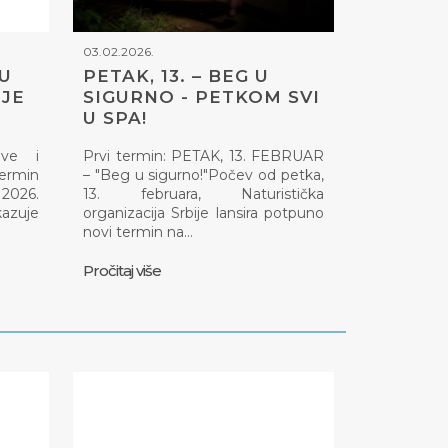
03.02.2026.
 U
PETAK, 13. – BEG U
JE
SIGURNO - PETKOM SVI
U SPA!
ove i
Prvi termin: PETAK, 13. FEBRUAR
termin
– "Beg u sigurno!"Počev od petka,
 2026.
13. februara, Naturistička
kazuje
organizacija Srbije lansira potpuno
novi termin na…
Pročitaj više