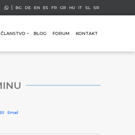
|
BG
DE
EN
ES
FR
GR
HU
IT
SL
SR
ČLANSTVO
BLOG
FORUM
KONTAKT
MINU
Email