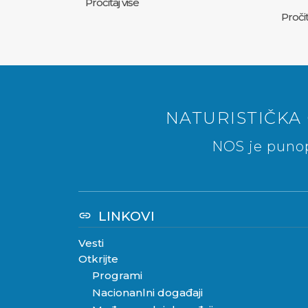
Pročitaj više
Pročit
NATURISTIČKA 
NOS je punop
LINKOVI
link
Vesti
Otkrijte
Programi
Nacionanlni događaji