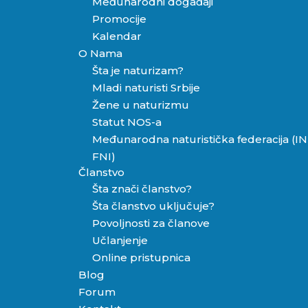
Međunarodni događaji
Promocije
Kalendar
O Nama
Šta je naturizam?
Mladi naturisti Srbije
Žene u naturizmu
Statut NOS-a
Međunarodna naturistička federacija (IN
FNI)
Članstvo
Šta znači članstvo?
Šta članstvo uključuje?
Povoljnosti za članove
Učlanjenje
Online pristupnica
Blog
Forum