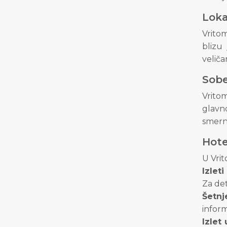
Loka
Vritom
blizu
velič
Sob
Vrito
glavno
smerni
Hote
U Vrit
Izlet
Za det
Šetnj
inform
Izlet 