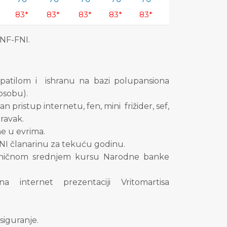
83*
83*
83*
83*
83*
83*
INF-FNI.
atilom i ishranu na bazi polupansiona
 osobu).
n pristup internetu, fen, mini frižider, sef,
ravak.
e u evrima.
NI članarinu za tekuću godinu.
zvaničnom srednjem kursu Narodne banke
 internet prezentaciji Vritomartisa
siguranje.