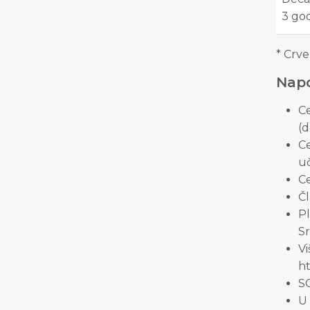
3 go
* Crve
Nap
C
(d
Ce
uč
Ce
Čl
P
Sr
V
ht
SO
U 