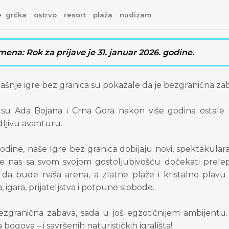
e
grčka
ostrvo
resort
plaža
nudizam
ena: Rok za prijave je 31. januar 2026. godine.
šnje igre bez granica su pokazale da je bezgranična za
 su Ada Bojana i Crna Gora nakon više godina ostale
ljivu avanturu.
odine, naše Igre bez granica dobijaju novi, spektakular
e nas sa svom svojom gostoljubivošću dočekati prelep
 da bude naša arena, a zlatne plaže i kristalno pla
 igara, prijateljstva i potpune slobode.
bezgranična zabava, sada u još egzotičnijem ambijentu.
 bogova – i savršenih naturističkih igrališta!