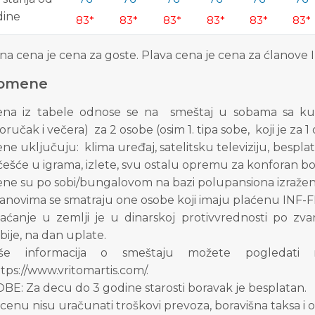
dine
83*
83*
83*
83*
83*
83*
na cena je cena za goste. Plava cena je cena za ćlanove 
omene
ena iz tabele odnose se na smeštaj u sobama sa kup
oručak i večera) za 2 osobe (osim 1. tipa sobe, koji je za 1
ne uključuju: klima uređaj, satelitsku televiziju, besplata
ešće u igrama, izlete, svu ostalu opremu za konforan bo
ne su po sobi/bungalovom na bazi polupansiona izražen
anovima se smatraju one osobe koji imaju plaćenu INF-F
laćanje u zemlji je u dinarskoj protivvrednosti po 
bije, na dan uplate.
iše informacija o smeštaju možete pogledati na
tps://www.vritomartis.com/.
BE: Za decu do 3 godine starosti boravak je besplatan.
cenu nisu uračunati troškovi prevoza, boravišna taksa i o