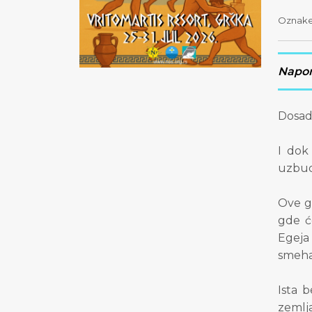
Oznak
Napom
Dosada
I dok
uzbud
Ove g
gde ć
Egeja
smeha,
Ista 
zemlja