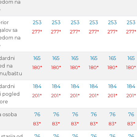
edom na
e
rior
253
253
253
253
253
253
alov sa
277*
277*
277*
277*
277*
277*
edom na
e
dardni
165
165
165
165
165
165
ed na
180*
180*
180*
180*
180*
180*
inu/baštu
dardni
184
184
184
184
184
184
i pogled
201*
201*
201*
201*
201*
201*
ore
a osoba
76
76
76
76
76
76
83*
83*
83*
83*
83*
83*
starija od
76
76
76
76
76
76