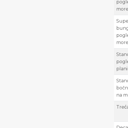
pogl
mor
Supe
bung
pogl
mor
Stan
pogl
plan
Stan
bočn
na m
Treć
Deca 