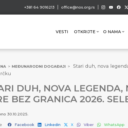
|
|
+381 64 9016213
office@nos.org.rs
VESTI
OTKRIJTE
O NAMA
Stari duh, nova legenda
TNA
MEĐUNARODNI DOGAĐAJI
Grčku
ARI DUH, NOVA LEGENDA,
RE BEZ GRANICA 2026. SEL
jeno
30.10.2025.
e
Facebook
Linkedin
X
Viber
WhatsApp