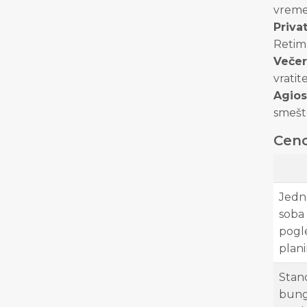
vreme 
Priva
Retim
Večer
vratit
Agios
smešte
Ceno
Jedn
soba 
pogl
plan
Stan
bung