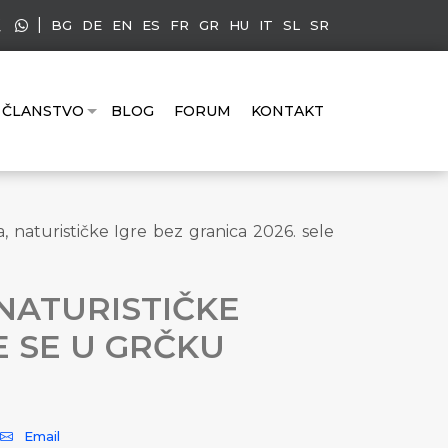
|
BG
DE
EN
ES
FR
GR
HU
IT
SL
SR
ČLANSTVO
BLOG
FORUM
KONTAKT
, naturističke Igre bez granica 2026. sele
 NATURISTIČKE
E SE U GRČKU
Email