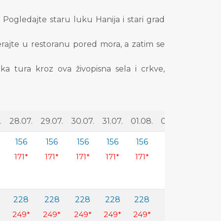
Pogledajte staru luku Hanija i stari grad
rajte u restoranu pored mora, a zatim se
ka tura kroz ova živopisna sela i crkve,
.
28.07.
29.07.
30.07.
31.07.
01.08.
02.08.
156
156
156
156
156
156
171*
171*
171*
171*
171*
171*
228
228
228
228
228
228
249*
249*
249*
249*
249*
249*