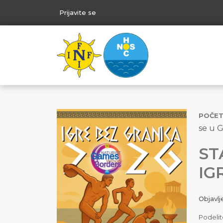
Prijavite se
POČE
se u 
ST
IG
Objavl
Podelit