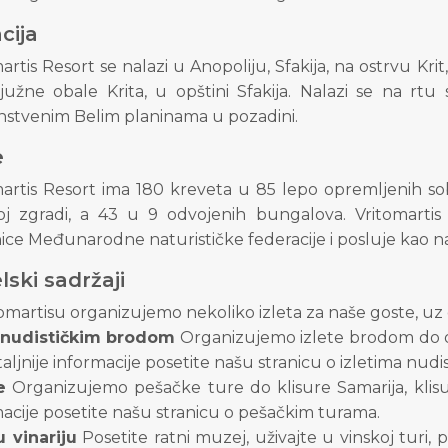
cija
artis Resort se nalazi u Anopoliju, Sfakija, na ostrvu Krit,
 južne obale Krita, u opštini Sfakija. Nalazi se na r
anstvenim Belim planinama u pozadini.
e
martis Resort ima 180 kreveta u 85 lepo opremljenih so
j zgradi, a 43 u 9 odvojenih bungalova. Vritomartis je 
ce Međunarodne naturističke federacije i posluje kao natu
lski sadržaji
omartisu organizujemo nekoliko izleta za naše goste, uz d
i nudističkim brodom
Organizujemo izlete brodom do os
aljnije informacije posetite našu stranicu o izletima nud
e
Organizujemo pešačke ture do klisure Samarija, klisur
acije posetite našu stranicu o pešačkim turama.
u vinariju
Posetite ratni muzej, uživajte u vinskoj turi, 