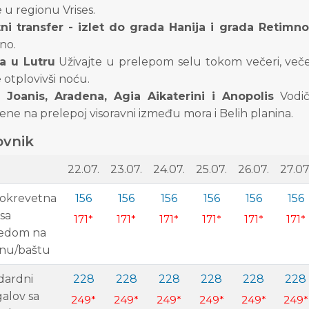
u regionu Vrises.
tni transfer - izlet do grada Hanija i grada Retimno
no.
a u Lutru
Uživajte u prelepom selu tokom večeri, veče
e otplovivši noću.
 Joanis, Aradena, Agia Aikaterini i Anopolis
Vodič
ne na prelepoj visoravni između mora i Belih planina.
vnik
22.07.
23.07.
24.07.
25.07.
26.07.
27.07
okrevetna
156
156
156
156
156
156
sa
171*
171*
171*
171*
171*
171*
edom na
inu/baštu
dardni
228
228
228
228
228
228
alov sa
249*
249*
249*
249*
249*
249*