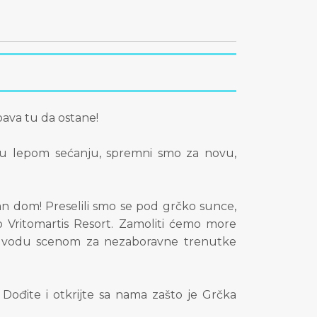
bava tu da ostane!
 u lepom sećanju, spremni smo za novu,
an dom! Preselili smo se pod grčko sunce,
 Vritomartis Resort. Zamoliti ćemo more
vu vodu scenom za nezaboravne trenutke
 Dođite i otkrijte sa nama zašto je Grčka