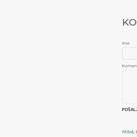
KO
Ime
Komen
Miloš,
0