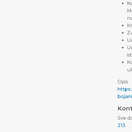
N
M
nu
Kr
Zv
Uč
Uč
ist
Ko
u
Opis
https
bojan
Kon
Sve d
213
.