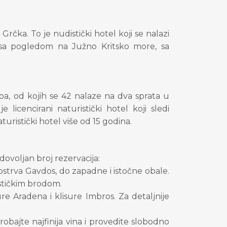
 Grčka. To je nudistički hotel koji se nalazi
tu sa pogledom na Južno Kritsko more, sa
ba, od kojih se 42 nalaze na dva sprata u
licencirani naturistički hotel koji sledi
ristički hotel više od 15 godina.
ovoljan broj rezervacija:
trva Gavdos, do zapadne i istočne obale.
ističkim brodom.
e Aradena i klisure Imbros. Za detaljnije
probajte najfinija vina i provedite slobodno