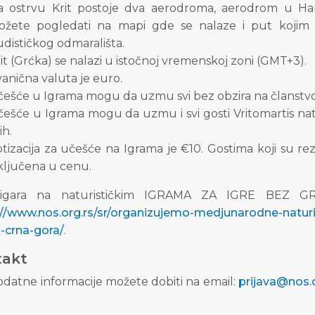
a ostrvu Krit postoje dva aerodroma, aerodrom u Han
ožete pogledati na mapi gde se nalaze i put kojim t
dističkog odmarališta.
it (Grćka) se nalazi u istočnoj vremenskoj zoni (GMT+3).
anična valuta je euro.
ešće u Igrama mogu da uzmu svi bez obzira na članstvo 
ešće u Igrama mogu da uzmu i svi gosti Vritomartis n
ih.
tizacija za učešće na Igrama je €10. Gostima koji su rez
ključena u cenu.
 igara na naturističkim IGRAMA ZA IGRE BEZ GR
://www.nos.org.rs/sr/organizujemo-medjunarodne-naturi
i-crna-gora/
.
takt
odatne informacije možete dobiti na email:
prijava@nos.o