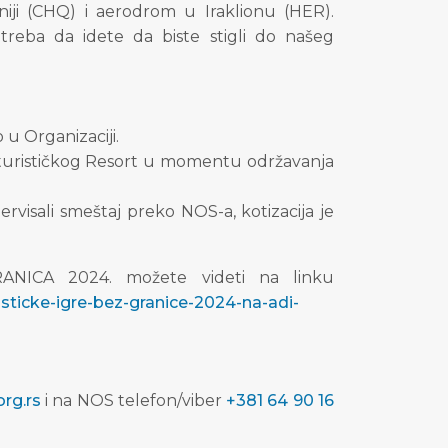
iji (CHQ) i aerodrom u Iraklionu (HER).
reba da idete da biste stigli do našeg
u Organizaciji.
aturističkog Resort u momentu održavanja
ervisali smeštaj preko NOS-a, kotizacija je
ANICA 2024. možete videti na linku
sticke-igre-bez-granice-2024-na-adi-
rg.rs
i na NOS telefon/viber
+381 64 90 16