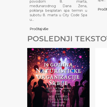
spa…
povodom 8. marta,
međunarodnog Dana Žena,
Pročit
poklanja besplatan spa termin u
subotu 8. marta u City Code Spa
u…
Pročitaj više
POSLEDNJI TEKSTO