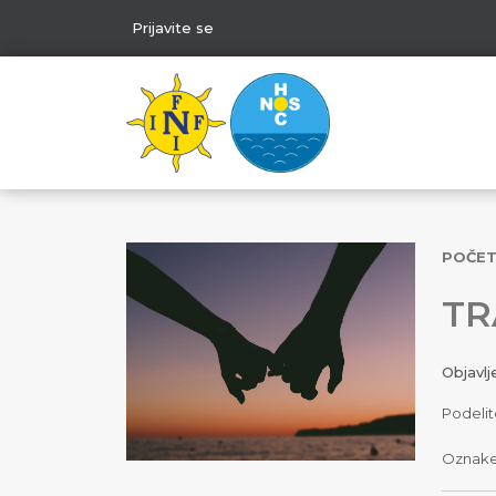
Prijavite se
POČE
TR
Objavl
Podelit
Oznak