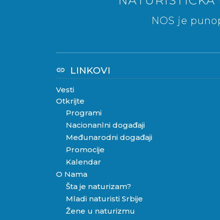
NATURISTIČKA 
NOS je punop
LINKOVI
link
Vesti
Otkrijte
Programi
Nacionanlni događaji
Međunarodni događaji
Promocije
Kalendar
O Nama
Šta je naturizam?
Mladi naturisti Srbije
Žene u naturizmu