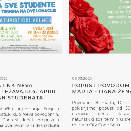
2023.
06.03.2023.
 I NK NEVA
POPUST POVODOM 
LEŽAVAJU 4. APRIL
MARTA - DANA ŽEN
AN STUDENATA
Povodom 8. marta, Dana 
poklanjamo popust od 5
istička organizacija Srbije i
osnovnu cenu ulask
istički klub Neva povodom 4.
naturistički spa termin u sre
a, Dana studenata organizuju
marta u City Code Spa u…
a dva termina u dva različita