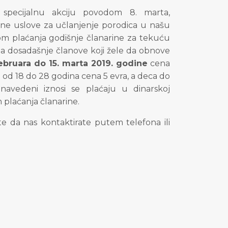
 specijalnu akciju povodom 8. marta,
ne uslove za učlanjenje porodica u našu
om plaćanja godišnje članarine za tekuću
 za dosadašnje članove koji žele da obnove
februara do 15. marta 2019. godine
cena
 od 18 do 28 godina cena 5 evra, a deca do
 navedeni iznosi se plaćaju u dinarskoj
 plaćanja članarine.
 da nas kontaktirate putem telefona ili