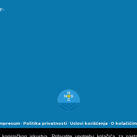
F-
Impresum
•
Politika privatnosti
•
Uslovi korišćenja
•
O kolačići
Naturistička organizacija Srbije (NOS) :: Naturisti Srbije
• Sva p
korisničkog iskustva. Prihvatite upotrebu kolačića za nasta