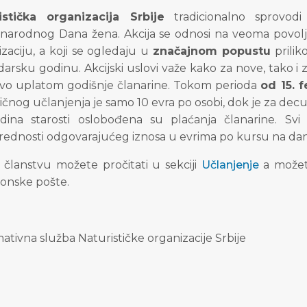
istička organizacija Srbije
tradicionalno sprovodi
arodnog Dana žena. Akcija se odnosi na veoma povolj
zaciju, a koji se ogledaju u
značajnom popustu
prilik
arsku godinu. Akcijski uslovi važe kako za nove, tako i
tvo uplatom godišnje članarine. Tokom perioda
od 15. 
čnog učlanjenja je samo 10 evra po osobi, dok je za decu
dina starosti oslobođena su plaćanja članarine. Svi
rednosti odgovarajućeg iznosa u evrima po kursu na dan
 članstvu možete pročitati u sekciji
Učlanjenje
a možete
ronske pošte.
ativna služba Naturističke organizacije Srbije