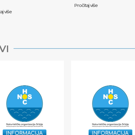
Pročitaj više
aj više
VI