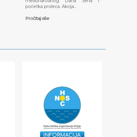
međunarodnog Dana žena i
početka proleća. Akcija…
Pročitaj više