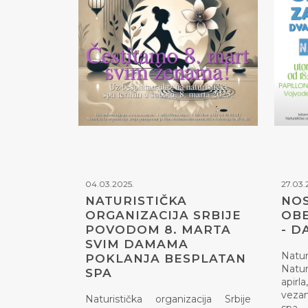
04.03.2025.
27.03.
NATURISTIČKA
NOS
ORGANIZACIJA SRBIJE
OBE
POVODOM 8. MARTA
- D
SVIM DAMAMA
Natur
POKLANJA BESPLATAN
Natur
SPA
apirl
vezan
Naturistička organizacija Srbije