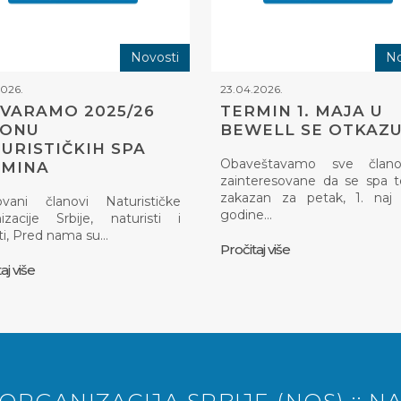
Novosti
No
2026.
23.04.2026.
VARAMO 2025/26
TERMIN 1. MAJA U
ZONU
BEWELL SE OTKAZU
URISTIČKIH SPA
Obaveštavamo sve član
RMINA
zainteresovane da se spa 
zakazan za petak, 1. naj 
ovani članovi Naturističke
godine…
izacije Srbije, naturisti i
ti, Pred nama su…
Pročitaj više
aj više