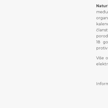
Natur
međun
organi
kalend
člans
porodi
18 go
protiv
Više o
elekt
Inform