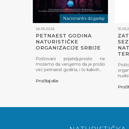
Nacionanlni događaji
26.05.2026.
13.05.
PETNAEST GODINA
ZAT
NATURISTIČKE
SE
ORGANIZACIJE SRBIJE
NAT
TE
Poštovani prijatelji,prosto ne
možemo da verujemo da je prošlo
Pošt
već petnaest godina, i to kakvih…
organ
nudis
Pročitaj više
Pročit