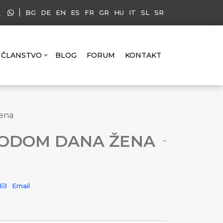
|
BG
DE
EN
ES
FR
GR
HU
IT
SL
SR
ČLANSTVO
BLOG
FORUM
KONTAKT
žena
VODOM DANA ŽENA
Email