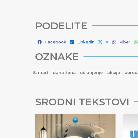
PODELITE
Facebook
Linkedin
X
Viber
OZNAKE
8. mart
dana žena
učlanjenje
akcija
porod
SRODNI TEKSTOVI