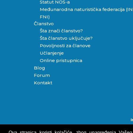
Statut NOS-a
Međunarodna naturistička federacija (IN
FNI)
Članstvo
Šta znači članstvo?
Šta članstvo uključuje?
Povoljnosti za članove
Učlanjenje
Online pristupnica
Blog
Forum
Kontakt
© 2013 - 2026
Ova stranica koristi kolačiće, zbog unapređenja Vašeg 