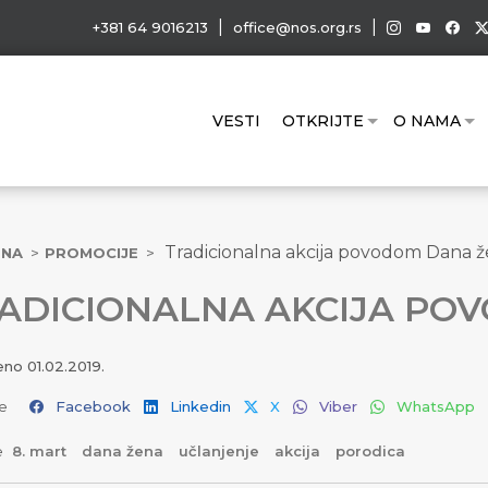
|
|
+381 64 9016213
office@nos.org.rs
VESTI
OTKRIJTE
O NAMA
Tradicionalna akcija povodom Dana 
TNA
PROMOCIJE
ADICIONALNA AKCIJA PO
jeno
01.02.2019.
e
Facebook
Linkedin
X
Viber
WhatsApp
e
8. mart
dana žena
učlanjenje
akcija
porodica