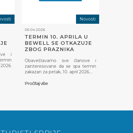
vosti
Novosti
05.04.2026.
TERMIN 10. APRILA U
JE
BEWELL SE OTKAZUJE
ZBOG PRAZNIKA
ove i
termin
Obaveštavamo sve članove i
2026.
zainteresovane da se spa termin
zakazan za petak, 10. april 2026.…
Pročitaj više