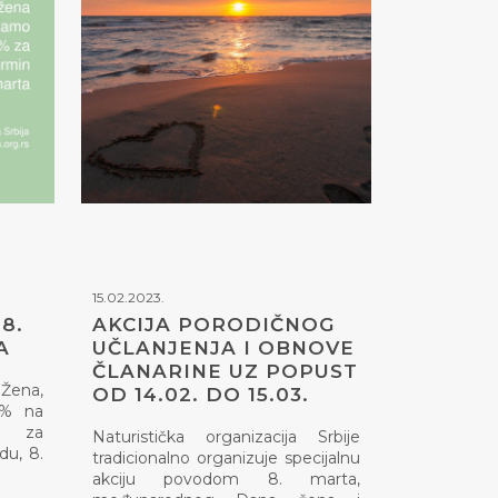
15.02.2023.
8.
AKCIJA PORODIČNOG
A
UČLANJENJA I OBNOVE
ČLANARINE UZ POPUST
Žena,
OD 14.02. DO 15.03.
0% na
a za
Naturistička organizacija Srbije
du, 8.
tradicionalno organizuje specijalnu
akciju povodom 8. marta,