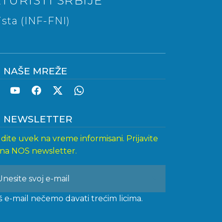
TURISTI SRBIJE
sta (INF-FNI)
NAŠE MREŽE
NEWSLETTER
dite uvek na vreme informisani. Prijavite
 na NOS newsletter.
š e-mail nečemo davati trećim licima.