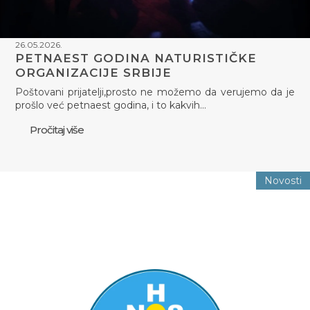
26.05.2026.
PETNAEST GODINA NATURISTIČKE
ORGANIZACIJE SRBIJE
Poštovani prijatelji,prosto ne možemo da verujemo da je
prošlo već petnaest godina, i to kakvih…
Pročitaj više
Novosti