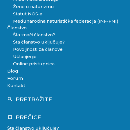
Žene u naturizmu
Statut NOS-a
Međunarodna naturistička federacija (INF-FNI)
Članstvo
Šta znači članstvo?
Šta članstvo uključuje?
Povoljnosti za članove
Učlanjenje
Online pristupnica
Blog
Forum
Kontakt
PRETRAŽITE
search
PREČICE
crop_square
Šta članstvo uključuje?