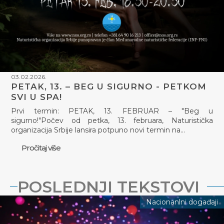
03.02.2026.
PETAK, 13. – BEG U SIGURNO - PETKOM
SVI U SPA!
Prvi termin: PETAK, 13. FEBRUAR – "Beg u
sigurno!"Počev od petka, 13. februara, Naturistička
organizacija Srbije lansira potpuno novi termin na…
Pročitaj više
POSLEDNJI TEKSTOVI
Nacionanlni događaji