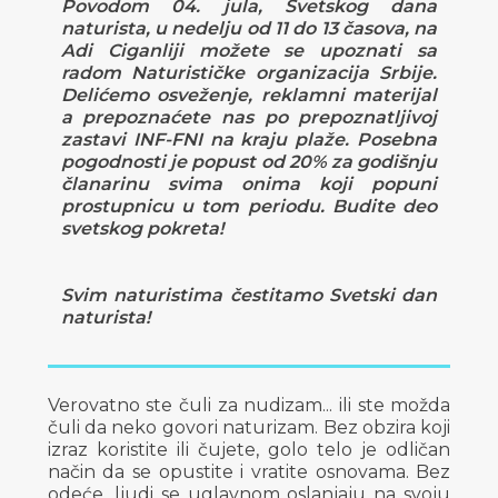
Povodom 04. jula, Svetskog dana
naturista, u nedelju od 11 do 13 časova, na
Adi Ciganliji možete se upoznati sa
radom Naturističke organizacija Srbije.
Delićemo osveženje, reklamni materijal
a prepoznaćete nas po prepoznatljivoj
zastavi INF-FNI na kraju plaže. Posebna
pogodnosti je popust od 20% za godišnju
članarinu svima onima koji popuni
prostupnicu u tom periodu. Budite deo
svetskog pokreta!
Svim naturistima čestitamo Svetski dan
naturista!
Verovatno ste čuli za nudizam... ili ste možda
čuli da neko govori naturizam. Bez obzira koji
izraz koristite ili čujete, golo telo je odličan
način da se opustite i vratite osnovama. Bez
odeće, ljudi se uglavnom oslanjaju na svoju