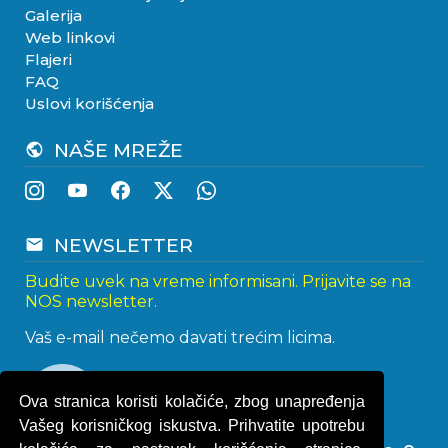
Galerija
Web linkovi
Flajeri
FAQ
Uslovi korišćenja
NAŠE MREŽE
public
NEWSLETTER
email
Budite uvek na vreme informisani. Prijavite se na
NOS newsletter.
Vaš e-mail nečemo davati trećim licima.
Ova stranica koristi kolačiće, zbog unapređenja
Vašeg korisničkog iskustva. Prihvatite upotrebu