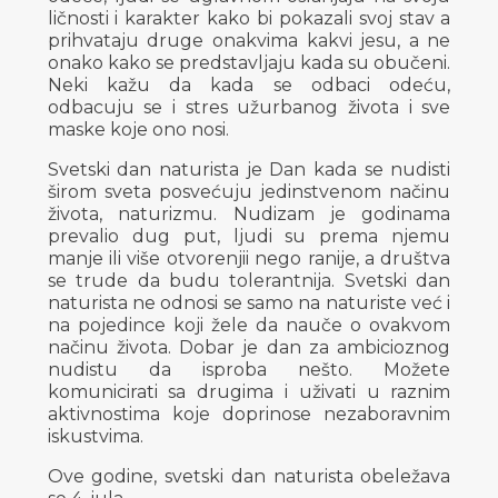
ličnosti i karakter kako bi pokazali svoj stav a
prihvataju druge onakvima kakvi jesu, a ne
onako kako se predstavljaju kada su obučeni.
Neki kažu da kada se odbaci odeću,
odbacuju se i stres užurbanog života i sve
maske koje ono nosi.
Svetski dan naturista je Dan kada se nudisti
širom sveta posvećuju jedinstvenom načinu
života, naturizmu. Nudizam je godinama
prevalio dug put, ljudi su prema njemu
manje ili više otvorenjii nego ranije, a društva
se trude da budu tolerantnija. Svetski dan
naturista ne odnosi se samo na naturiste već i
na pojedince koji žele da nauče o ovakvom
načinu života. Dobar je dan za ambicioznog
nudistu da isproba nešto. Možete
komunicirati sa drugima i uživati u raznim
aktivnostima koje doprinose nezaboravnim
iskustvima.
Ove godine, svetski dan naturista obeležava