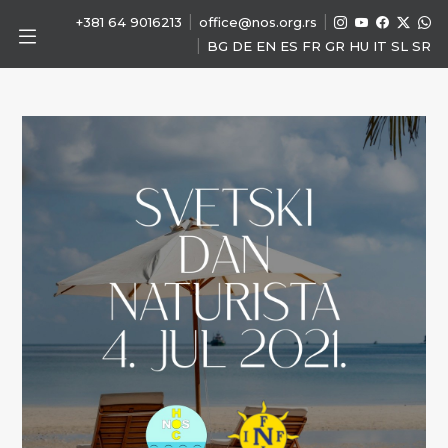
|
|
+381 64 9016213
office@nos.org.rs
|
BG
DE
EN
ES
FR
GR
HU
IT
SL
SR