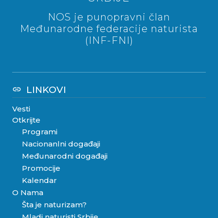
NOS je punopravni član
Međunarodne federacije naturista
(INF-FNI)
LINKOVI
link
Vesti
Otkrijte
Programi
Nacionanlni događaji
Međunarodni događaji
Promocije
Kalendar
O Nama
Šta je naturizam?
Mladi naturisti Srbije