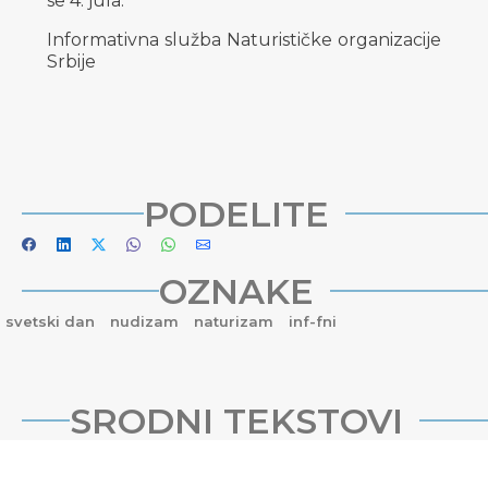
se 4. jula.
Informativna služba Naturističke organizacije
Srbije
PODELITE
OZNAKE
svetski dan
nudizam
naturizam
inf-fni
SRODNI TEKSTOVI