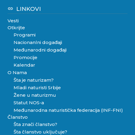
LINKOVI
link
Vesti
Otkrijte
Programi
Nacionanlni događaji
Međunarodni događaji
Promocije
Kalendar
O Nama
Šta je naturizam?
Mladi naturisti Srbije
Žene u naturizmu
Statut NOS-a
Međunarodna naturistička federacija (INF-FNI)
Članstvo
Šta znači članstvo?
Šta članstvo uključuje?