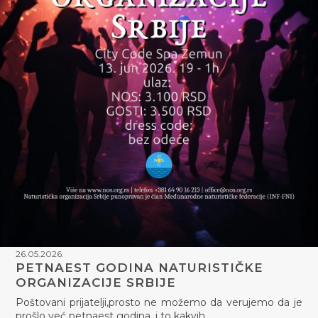
26.05.2026.
PETNAEST GODINA NATURISTIČKE
ORGANIZACIJE SRBIJE
Poštovani prijatelji,prosto ne možemo da verujemo da je
prošlo već petnaest godina, i to kakvih…