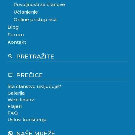
Povoljnosti za članove
Učlanjenje
Online pristupnica
Blog
Forum
Kontakt
PRETRAŽITE
search
PREČICE
crop_square
Šta članstvo uključuje?
Galerija
Web linkovi
Flajeri
FAQ
Uslovi korišćenja
NAŠE MREŽE
public