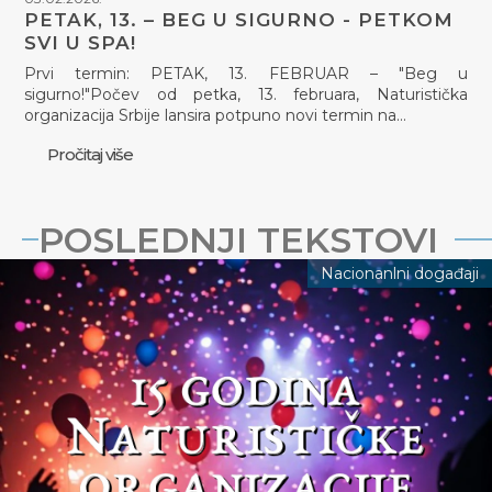
PETAK, 13. – BEG U SIGURNO - PETKOM
SVI U SPA!
Prvi termin: PETAK, 13. FEBRUAR – "Beg u
sigurno!"Počev od petka, 13. februara, Naturistička
organizacija Srbije lansira potpuno novi termin na…
Pročitaj više
POSLEDNJI TEKSTOVI
Nacionanlni događaji