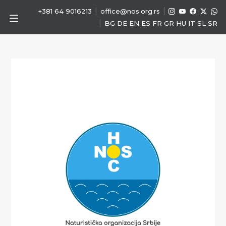
|
|
+381 64 9016213
office@nos.org.rs
|
BG
DE
EN
ES
FR
GR
HU
IT
SL
SR