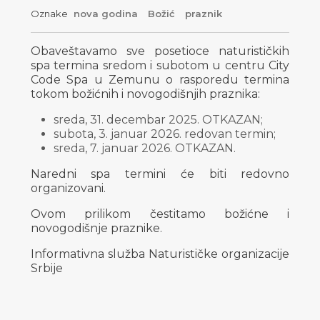
Oznake
nova godina
Božić
praznik
Obaveštavamo sve posetioce naturističkih
spa termina sredom i subotom u centru City
Code Spa u Zemunu o rasporedu termina
tokom božićnih i novogodišnjih praznika:
sreda, 31. decembar 2025. OTKAZAN;
subota, 3. januar 2026. redovan termin;
sreda, 7. januar 2026. OTKAZAN.
Naredni spa termini će biti redovno
organizovani.
Ovom prilikom čestitamo božićne i
novogodišnje praznike.
Informativna služba Naturističke organizacije
Srbije