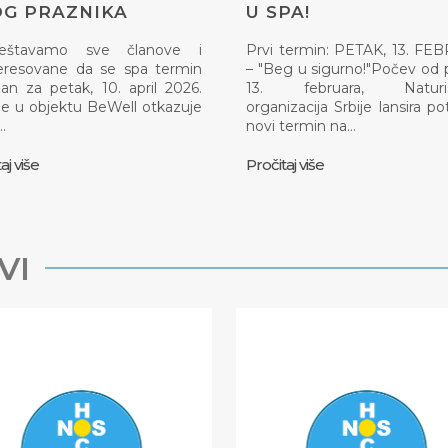
G PRAZNIKA
U SPA!
eštavamo sve članove i
Prvi termin: PETAK, 13. F
eresovane da se spa termin
– "Beg u sigurno!"Počev od 
an za petak, 10. april 2026.
13. februara, Naturis
e u objektu BeWell otkazuje
organizacija Srbije lansira p
…
novi termin na…
aj više
Pročitaj više
VI