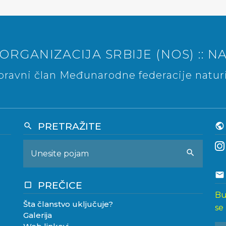
ORGANIZACIJA SRBIJE (NOS) :: NA
ravni član Međunarodne federacije naturi
PRETRAŽITE
search
public
search
email
PREČICE
crop_square
Bu
Šta članstvo uključuje?
se
Galerija