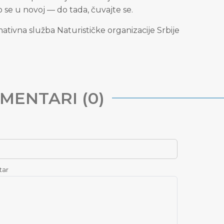
 se u novoj — do tada, čuvajte se.
ativna služba Naturističke organizacije Srbije
MENTARI (0)
tar