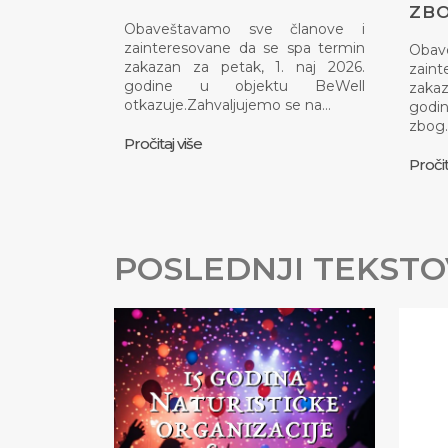
ZBO
Obaveštavamo sve članove i
zainteresovane da se spa termin
Obav
zakazan za petak, 1. naj 2026.
zaint
godine u objektu BeWell
zakaz
otkazuje.Zahvaljujemo se na…
godin
zbog
Pročitaj više
Pročit
POSLEDNJI TEKSTO