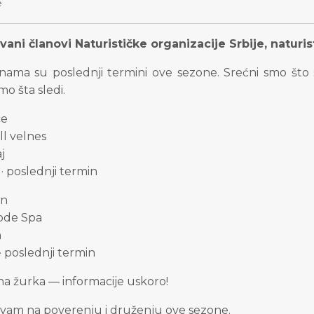
e
ani članovi Naturističke organizacije Srbije, naturisti
nama su poslednji termini ove sezone. Srećni smo što 
mo šta sledi.
ce
l velnes
j
· poslednji termin
n
Code Spa
n
· poslednji termin
na žurka — informacije uskoro!
 vam na poverenju i druženju ove sezone.