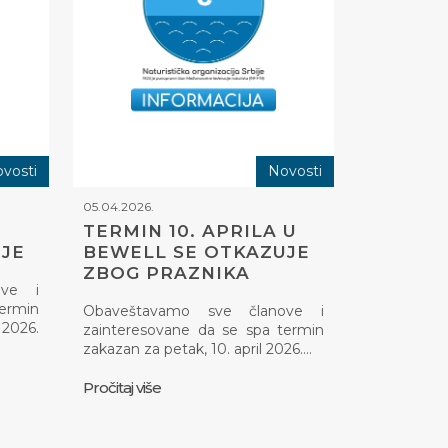
vosti
Novosti
05.04.2026.
TERMIN 10. APRILA U
JE
BEWELL SE OTKAZUJE
ZBOG PRAZNIKA
ove i
termin
Obaveštavamo sve članove i
2026.
zainteresovane da se spa termin
zakazan za petak, 10. april 2026.…
Pročitaj više