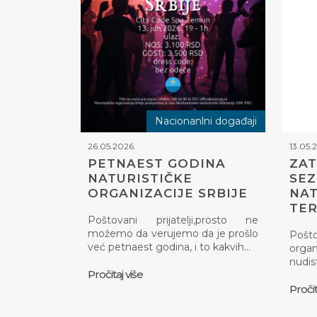
Nacionanlni događaji
26.05.2026.
13.05.
PETNAEST GODINA
ZAT
NATURISTIČKE
SE
ORGANIZACIJE SRBIJE
NAT
TE
Poštovani prijatelji,prosto ne
možemo da verujemo da je prošlo
Pošt
već petnaest godina, i to kakvih…
organ
nudis
Pročitaj više
Pročit