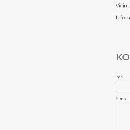
Vidimo
Inform
KO
Ime
Komen