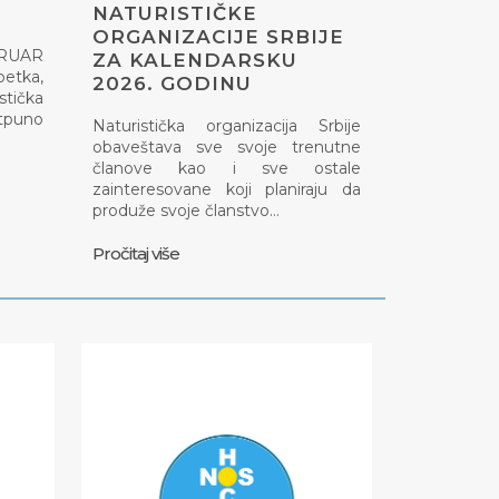
NATURISTIČKE
ORGANIZACIJE SRBIJE
EBRUAR
ZA KALENDARSKU
petka,
2026. GODINU
tička
otpuno
Naturistička organizacija Srbije
obaveštava sve svoje trenutne
članove kao i sve ostale
zainteresovane koji planiraju da
produže svoje članstvo…
Pročitaj više