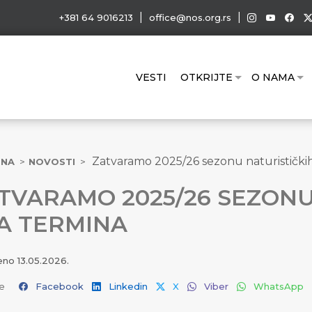
|
|
+381 64 9016213
office@nos.org.rs
VESTI
OTKRIJTE
O NAMA
Zatvaramo 2025/26 sezonu naturistički
TNA
NOVOSTI
TVARAMO 2025/26 SEZONU
A TERMINA
jeno
13.05.2026.
e
Facebook
Linkedin
X
Viber
WhatsApp