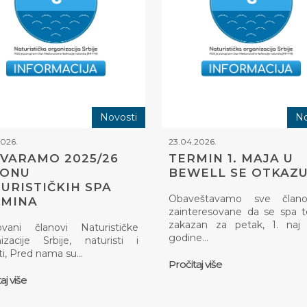
Novosti
No
2026.
23.04.2026.
VARAMO 2025/26
TERMIN 1. MAJA U
ZONU
BEWELL SE OTKAZU
URISTIČKIH SPA
Obaveštavamo sve član
RMINA
zainteresovane da se spa 
zakazan za petak, 1. naj 
ovani članovi Naturističke
godine…
izacije Srbije, naturisti i
ti, Pred nama su…
Pročitaj više
aj više