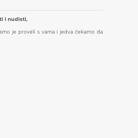
 i nudisti,
smo je proveli s vama i jedva čekamo da