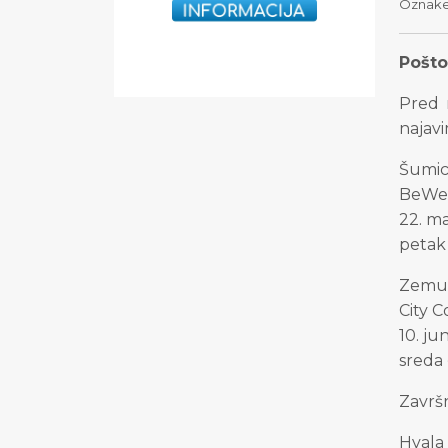
Oznak
Poštov
Pred 
najavi
Šumi
BeWel
22. ma
petak 
Zemu
City 
10. ju
sreda 
Završ
Hvala