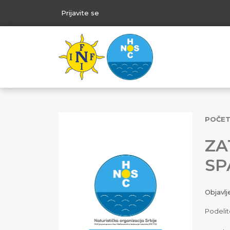
Prijavite se
POČE
ZA
SP
Objavl
Podelit