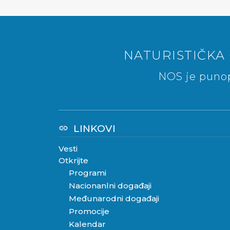
NATURISTIČKA 
NOS je punop
LINKOVI
link
Vesti
Otkrijte
Programi
Nacionanlni događaji
Međunarodni događaji
Promocije
Kalendar