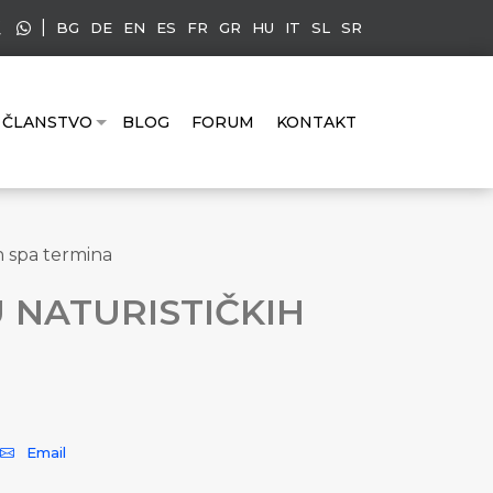
|
BG
DE
EN
ES
FR
GR
HU
IT
SL
SR
ČLANSTVO
BLOG
FORUM
KONTAKT
h spa termina
 NATURISTIČKIH
Email