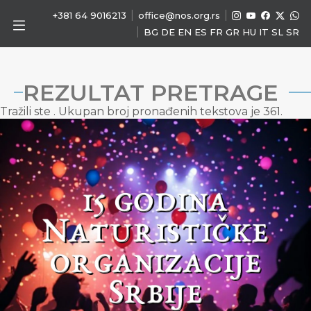
|
|
+381 64 9016213
office@nos.org.rs
|
BG
DE
EN
ES
FR
GR
HU
IT
SL
SR
REZULTAT PRETRAGE
Tražili ste
. Ukupan broj pronađenih tekstova je 361.