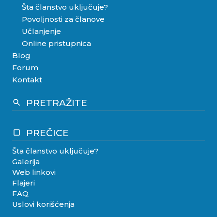
Šta članstvo uključuje?
Povoljnosti za članove
Učlanjenje
Online pristupnica
Blog
Forum
Kontakt
PRETRAŽITE
search
PREČICE
crop_square
Šta članstvo uključuje?
Galerija
Web linkovi
Flajeri
FAQ
Uslovi korišćenja