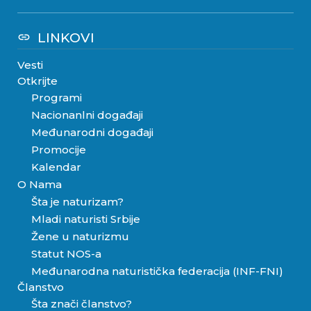
LINKOVI
link
Vesti
Otkrijte
Programi
Nacionanlni događaji
Međunarodni događaji
Promocije
Kalendar
O Nama
Šta je naturizam?
Mladi naturisti Srbije
Žene u naturizmu
Statut NOS-a
Međunarodna naturistička federacija (INF-FNI)
Članstvo
Šta znači članstvo?