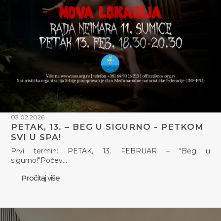
03.02.2026.
PETAK, 13. – BEG U SIGURNO - PETKOM
SVI U SPA!
Prvi termin: PETAK, 13. FEBRUAR – "Beg u
sigurno!"Počev…
Pročitaj više