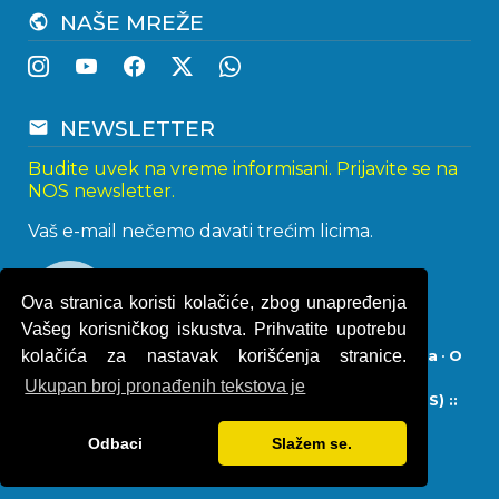
NAŠE MREŽE
public
NEWSLETTER
email
Budite uvek na vreme informisani. Prijavite se na
NOS newsletter.
Vaš e-mail nečemo davati trećim licima.
Ova stranica koristi kolačiće, zbog unapređenja
Vašeg korisničkog iskustva. Prihvatite upotrebu
kolačića za nastavak korišćenja stranice.
Impresum
•
Politika privatnosti
•
Uslovi korišćenja
•
O
kolačićima
Ukupan broj pronađenih tekstova je
© 2013 - 2026
Naturistička organizacija Srbije (NOS) ::
Naturisti Srbije
• Sva prava zadržana.
Odbaci
Slažem se.