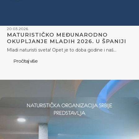
20.03.2026.
MATURISTIČKO MEĐUNARODNO
OKUPLJANJE MLADIH 2026. U ŠPANIJI
Mladi naturisti sveta! Opet je to doba godine i naš…
Pročitaj više