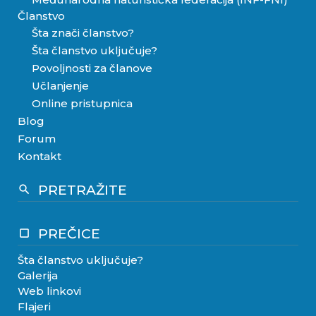
Članstvo
Šta znači članstvo?
Šta članstvo uključuje?
Povoljnosti za članove
Učlanjenje
Online pristupnica
Blog
Forum
Kontakt
PRETRAŽITE
search
PREČICE
crop_square
Šta članstvo uključuje?
Galerija
Web linkovi
Flajeri