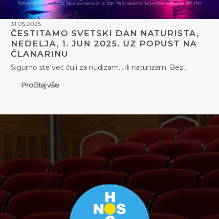
31.05.2025.
ČESTITAMO SVETSKI DAN NATURISTA,
NEDELJA, 1. JUN 2025. UZ POPUST NA
ČLANARINU
Sigurno ste već čuli za nudizam... ili naturizam. Bez…
Pročitaj više