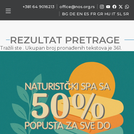
|
|
+381 64 9016213
office@nos.org.rs
|
BG
DE
EN
ES
FR
GR
HU
IT
SL
SR
REZULTAT PRETRAGE
Tražili ste
. Ukupan broj pronađenih tekstova je 361.