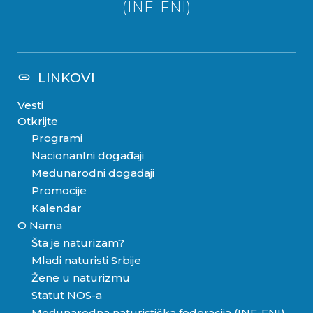
(INF-FNI)
LINKOVI
link
Vesti
Otkrijte
Programi
Nacionanlni događaji
Međunarodni događaji
Promocije
Kalendar
O Nama
Šta je naturizam?
Mladi naturisti Srbije
Žene u naturizmu
Statut NOS-a
Međunarodna naturistička federacija (INF-FNI)