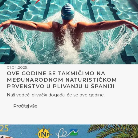
01.04.2025.
OVE GODINE SE TAKMIČIMO NA
MEĐUNARODNOM NATURISTIČKOM
PRVENSTVO U PLIVANJU U ŠPANIJI
Naš vodeći plivački događaj će se ove godine…
Pročitaj više