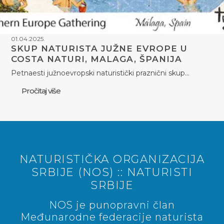
01.04.2025.
SKUP NATURISTA JUŽNE EVROPE U
COSTA NATURI, MALAGA, ŠPANIJA
Petnaesti južnoevropski naturistički praznični skup…
Pročitaj više
NATURISTIČKA ORGANIZACIJA
SRBIJE (NOS) :: NATURISTI
SRBIJE
NOS je punopravni član
Međunarodne federacije naturista