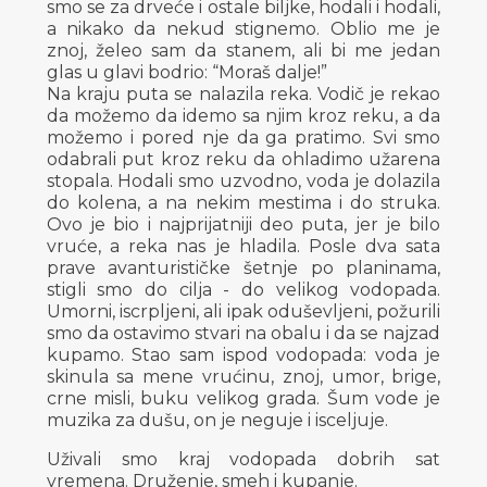
smo se za drveće i ostale biljke, hodali i hodali,
a nikako da nekud stignemo. Oblio me je
znoj, želeo sam da stanem, ali bi me jedan
glas u glavi bodrio: “Moraš dalje!”
Na kraju puta se nalazila reka. Vodič je rekao
da možemo da idemo sa njim kroz reku, a da
možemo i pored nje da ga pratimo. Svi smo
odabrali put kroz reku da ohladimo užarena
stopala. Hodali smo uzvodno, voda je dolazila
do kolena, a na nekim mestima i do struka.
Ovo je bio i najprijatniji deo puta, jer je bilo
vruće, a reka nas je hladila. Posle dva sata
prave avanturističke šetnje po planinama,
stigli smo do cilja - do velikog vodopada.
Umorni, iscrpljeni, ali ipak oduševljeni, požurili
smo da ostavimo stvari na obalu i da se najzad
kupamo. Stao sam ispod vodopada: voda je
skinula sa mene vrućinu, znoj, umor, brige,
crne misli, buku velikog grada. Šum vode je
muzika za dušu, on je neguje i isceljuje.
Uživali smo kraj vodopada dobrih sat
vremena. Druženje, smeh i kupanje.