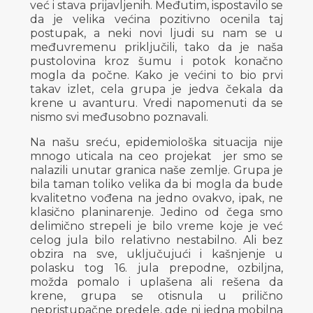
već i stava prijavljenih. Međutim, ispostavilo se
da je velika većina pozitivno ocenila taj
postupak, a neki novi ljudi su nam se u
međuvremenu priključili, tako da je naša
pustolovina kroz šumu i potok konačno
mogla da počne. Kako je većini to bio prvi
takav izlet, cela grupa je jedva čekala da
krene u avanturu. Vredi napomenuti da se
nismo svi međusobno poznavali.
Na našu sreću, epidemiološka situacija nije
mnogo uticala na ceo projekat jer smo se
nalazili unutar granica naše zemlje. Grupa je
bila taman toliko velika da bi mogla da bude
kvalitetno vođena na jedno ovakvo, ipak, ne
klasično planinarenje. Jedino od čega smo
delimično strepeli je bilo vreme koje je već
celog jula bilo relativno nestabilno. Ali bez
obzira na sve, uključujući i kašnjenje u
polasku tog 16. jula prepodne, ozbiljna,
možda pomalo i uplašena ali rešena da
krene, grupa se otisnula u prilično
nepristupačne predele, gde ni jedna mobilna