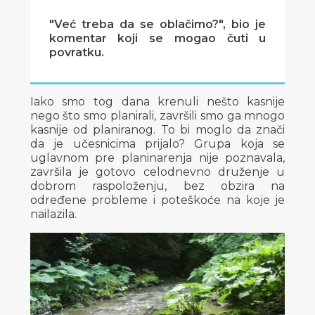
"Već treba da se oblačimo?", bio je
komentar koji se mogao čuti u
povratku.
Iako smo tog dana krenuli nešto kasnije
nego što smo planirali, završili smo ga mnogo
kasnije od planiranog. To bi moglo da znači
da je učesnicima prijalo? Grupa koja se
uglavnom pre planinarenja nije poznavala,
završila je gotovo celodnevno druženje u
dobrom raspoloženju, bez obzira na
određene probleme i poteškoće na koje je
nailazila.