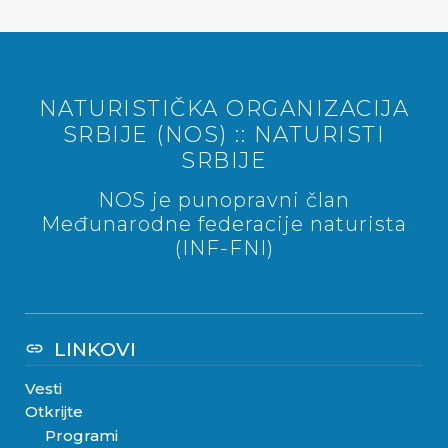
NATURISTIČKA ORGANIZACIJA
SRBIJE (NOS) :: NATURISTI
SRBIJE
NOS je punopravni član
Međunarodne federacije naturista
(INF-FNI)
LINKOVI
link
Vesti
Otkrijte
Programi