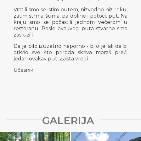
Vratili smo se istim putem, nizvodno niz reku,
zatim strma šuma, pa doline i potoci, put. Na
kraju smo se počastili jednom večerom u
restoranu. Posle ovakvog puta stvarno smo
zaslužili.
Da je bilo izuzetno naporno - bilo je, ali da bi
otkrio sve što priroda skriva moraš preći
jedan ovakav put. Zaista vredi.
Učesnik
GALERIJA