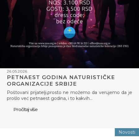
26.05.2026.
PETNAEST GODINA NATURISTIČKE
ORGANIZACIJE SRBIJE
Poštovani prijatelji,prosto ne možemo da verujemo da je
prošlo već petnaest godina, i to kakvih…
Pročitaj više
Novosti