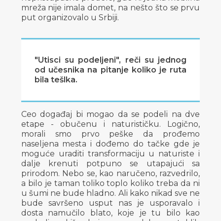
mreža nije imala domet, na nešto što se prvu
put organizovalo u Srbiji.
"Utisci su podeljeni", reči su jednog
od učesnika na pitanje koliko je ruta
bila tešlka.
Ceo događaj bi mogao da se podeli na dve
etape - obučenu i naturističku. Logično,
morali smo prvo peške da prođemo
naseljena mesta i dođemo do tačke gde je
moguće uraditi transformaciju u naturiste i
dalje krenuti potpuno se utapajući sa
prirodom. Nebo se, kao naručeno, razvedrilo,
a bilo je taman toliko toplo koliko treba da ni
u šumi ne bude hladno. Ali kako nikad sve ne
bude savršeno usput nas je usporavalo i
dosta namučilo blato, koje je tu bilo kao