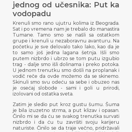
jednog od učesnika: Put ka
vodopadu
Krenuli smo rano ujutru kolima iz Beograda.
Sat i po vremena nam je trebalo do manastira
Tumane. Tamo smo se našli sa ostatkom
grupe i krenuli u nezaboravnu avanturu. Na
početku je sve delovalo tako lako, kao da je
to samo još jedna lagana šetnja. Išli smo
putem nizbrdo i ubrzo se tom putu izgubio
trag - dalje smo išli dolinama i preko potoka.
U jednom trenutku smo došli na proplanak i
vodič reče da ovde možemo da se skinemo.
Skinuli smo svu odeću sa sebe i obuzeo nas
je osećaj slobode - sami i goli u prirodi,
izolovani od ostatka sveta.
Zatim je sledio put kroz gustu šumu. Šuma
je bila izuzetno strma, a put klizav i opasan.
Činilo mi se da ću se svakog trenutka survati
nizbrdo i da ću tu završiti svoju karijeru
naturiste. Činilo se da traje večno, pridržavali