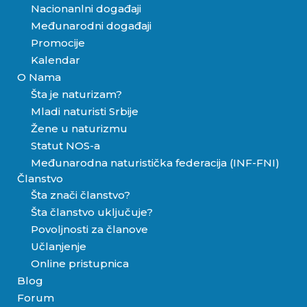
Nacionanlni događaji
Međunarodni događaji
Promocije
Kalendar
O Nama
Šta je naturizam?
Mladi naturisti Srbije
Žene u naturizmu
Statut NOS-a
Međunarodna naturistička federacija (INF-FNI)
Članstvo
Šta znači članstvo?
Šta članstvo uključuje?
Povoljnosti za članove
Učlanjenje
Online pristupnica
Blog
Forum