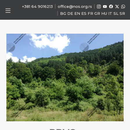
|
|
+381 64 9016213
office@nos.org.rs
|
BG
DE
EN
ES
FR
GR
HU
IT
SL
SR