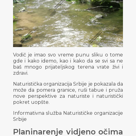
Vodič je imao svo vreme punu sliku o tome
gde i kako idemo, kao i kako da se svi sa ne
baš mnogo prijateljskog terena vrate živi i
zdravi.
Naturistička organizacija Srbije je pokazala da
može da pomera granice, ruši tabue i pruža
nove perspektive za naturiste i naturistički
pokret uopšte.
Informativna služba Naturističke organizacije
Srbije
Planinarenje vidjeno očima