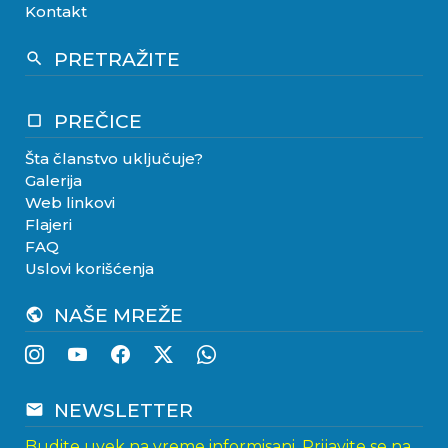
Kontakt
PRETRAŽITE
search
PREČICE
crop_square
Šta članstvo uključuje?
Galerija
Web linkovi
Flajeri
FAQ
Uslovi korišćenja
NAŠE MREŽE
public
NEWSLETTER
email
Budite uvek na vreme informisani. Prijavite se na