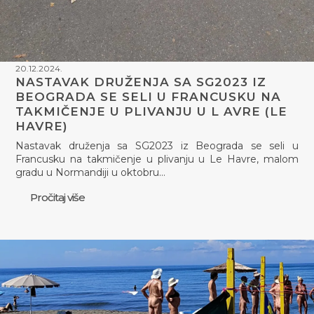
20.12.2024.
NASTAVAK DRUŽENJA SA SG2023 IZ
BEOGRADA SE SELI U FRANCUSKU NA
TAKMIČENJE U PLIVANJU U L AVRE (LE
HAVRE)
Nastavak druženja sa SG2023 iz Beograda se seli u
Francusku na takmičenje u plivanju u Le Havre, malom
gradu u Normandiji u oktobru…
Pročitaj više