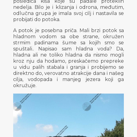
posledica kiša koje su padale proteklih
nedelja. Bilo je i klizanja i odrona, međutim,
odlučna grupa je imala svoj cilj i nastavila se
probijati do potoka.
A potok je posebna priča. Mali brzi potok sa
hladnom vodom sa obe strane, okružen
strmim padinama šume sa kojih smo se
spuštali.. Napisao sam hladna voda? Da,
hladna ali ne toliko hladna da nismo mogli
kroz nju da hodamo, preskačemo prepreke
u vidu palih stabala i granja i probijemo se
direktno do, verovatno atrakcije dana i našeg
cilja, vodopada i manjeg jezera koji ga
okružuje.