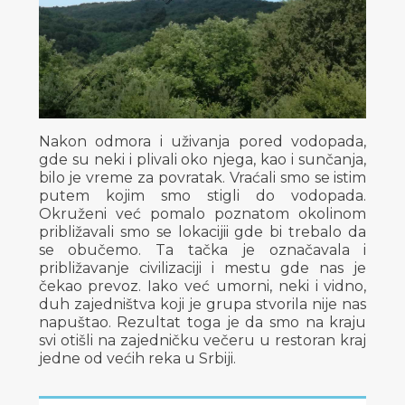
Nakon odmora i uživanja pored vodopada,
gde su neki i plivali oko njega, kao i sunčanja,
bilo je vreme za povratak. Vraćali smo se istim
putem kojim smo stigli do vodopada.
Okruženi već pomalo poznatom okolinom
približavali smo se lokacijii gde bi trebalo da
se obučemo. Ta tačka je označavala i
približavanje civilizaciji i mestu gde nas je
čekao prevoz. Iako već umorni, neki i vidno,
duh zajedništva koji je grupa stvorila nije nas
napuštao. Rezultat toga je da smo na kraju
svi otišli na zajedničku večeru u restoran kraj
jedne od većih reka u Srbiji.