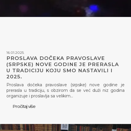
16.01.2025.
PROSLAVA DOČEKA PRAVOSLAVE
(SRPSKE) NOVE GODINE JE PRERASLA
U TRADICIJU KOJU SMO NASTAVILI I
2025.
Proslava dočeka pravoslave (srpske) nove godine je
prerasla u tradiciju, s obzirom da se već duži niz godina
organizuje i proslavlja sa velikim…
Pročitaj više