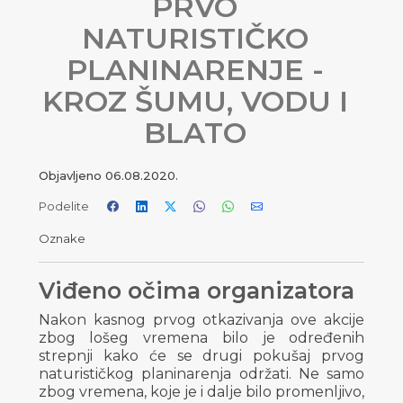
PRVO
NATURISTIČKO
PLANINARENJE -
KROZ ŠUMU, VODU I
BLATO
Objavljeno
06.08.2020.
Podelite
Oznake
Viđeno očima organizatora
Nakon kasnog prvog otkazivanja ove akcije
zbog lošeg vremena bilo je određenih
strepnji kako će se drugi pokušaj prvog
naturističkog planinarenja održati. Ne samo
zbog vremena, koje je i dalje bilo promenljivo,