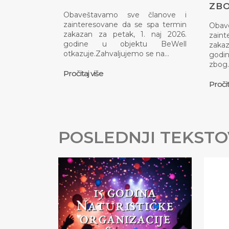
ZBO
Obaveštavamo sve članove i
zainteresovane da se spa termin
Obav
zakazan za petak, 1. naj 2026.
zaint
godine u objektu BeWell
zakaz
otkazuje.Zahvaljujemo se na…
godin
zbog
Pročitaj više
Pročit
POSLEDNJI TEKSTO