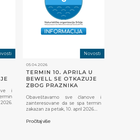
vosti
Novosti
05.04.2026.
TERMIN 10. APRILA U
JE
BEWELL SE OTKAZUJE
ZBOG PRAZNIKA
ove i
termin
Obaveštavamo sve članove i
2026.
zainteresovane da se spa termin
zakazan za petak, 10. april 2026.…
Pročitaj više