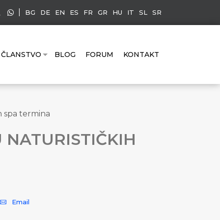
|
BG
DE
EN
ES
FR
GR
HU
IT
SL
SR
ČLANSTVO
BLOG
FORUM
KONTAKT
h spa termina
 NATURISTIČKIH
Email