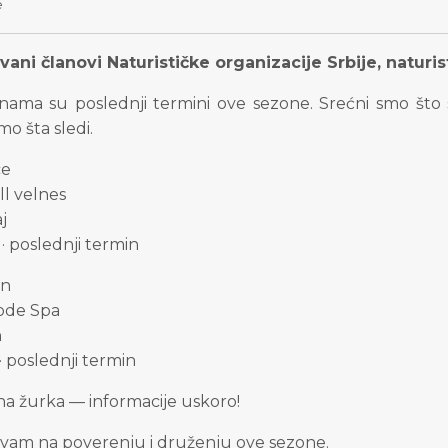
e
ani članovi Naturističke organizacije Srbije, naturisti
nama su poslednji termini ove sezone. Srećni smo što 
mo šta sledi.
ce
l velnes
j
· poslednji termin
n
Code Spa
n
· poslednji termin
na žurka — informacije uskoro!
 vam na poverenju i druženju ove sezone.