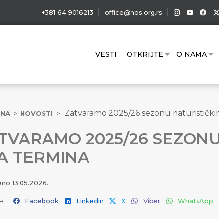
|
|
+381 64 9016213
office@nos.org.rs
VESTI
OTKRIJTE
O NAMA
Zatvaramo 2025/26 sezonu naturistički
TNA
NOVOSTI
TVARAMO 2025/26 SEZONU
A TERMINA
jeno
13.05.2026.
e
Facebook
Linkedin
X
Viber
WhatsApp