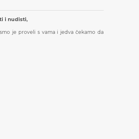
 i nudisti,
smo je proveli s vama i jedva čekamo da