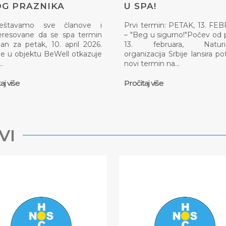
G PRAZNIKA
U SPA!
eštavamo sve članove i
Prvi termin: PETAK, 13. F
eresovane da se spa termin
– "Beg u sigurno!"Počev od 
an za petak, 10. april 2026.
13. februara, Naturis
e u objektu BeWell otkazuje
organizacija Srbije lansira p
…
novi termin na…
aj više
Pročitaj više
VI