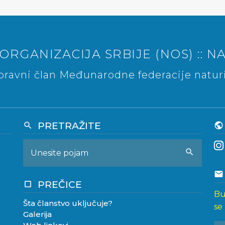
ORGANIZACIJA SRBIJE (NOS) :: NA
ravni član Međunarodne federacije naturi
PRETRAŽITE
search
public
search
email
PREČICE
crop_square
Bu
Šta članstvo uključuje?
se
Galerija