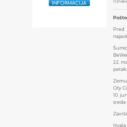
Oznak
Poštov
Pred 
najavi
Šumi
BeWel
22. ma
petak 
Zemu
City 
10. ju
sreda 
Završ
Hvala