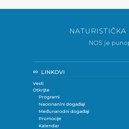
NATURISTIČKA 
NOS je punop
LINKOVI
link
Vesti
Otkrijte
Programi
Nacionanlni događaji
Međunarodni događaji
Promocije
Kalendar