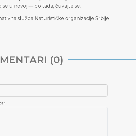
 se u novoj — do tada, čuvajte se.
ativna služba Naturističke organizacije Srbije
MENTARI (0)
tar