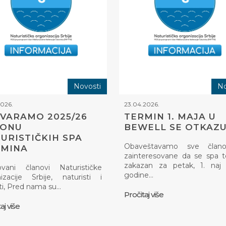
Novosti
No
2026.
23.04.2026.
VARAMO 2025/26
TERMIN 1. MAJA U
ZONU
BEWELL SE OTKAZU
URISTIČKIH SPA
Obaveštavamo sve član
RMINA
zainteresovane da se spa 
zakazan za petak, 1. naj 
ovani članovi Naturističke
godine…
izacije Srbije, naturisti i
ti, Pred nama su…
Pročitaj više
aj više