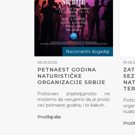
Nacionanlni događaji
26.05.2026.
13.05.
PETNAEST GODINA
ZAT
NATURISTIČKE
SE
ORGANIZACIJE SRBIJE
NAT
TE
Poštovani prijatelji,prosto ne
možemo da verujemo da je prošlo
Pošt
već petnaest godina, i to kakvih…
organ
nudis
Pročitaj više
Pročit