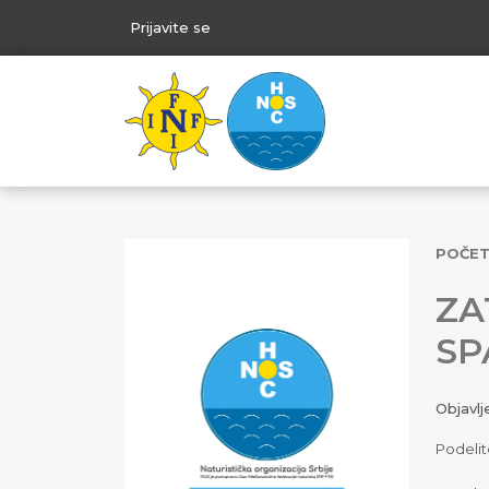
Prijavite se
POČE
ZA
SP
Objavl
Podelit