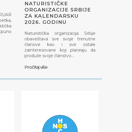
NATURISTIČKE
ORGANIZACIJE SRBIJE
EBRUAR
ZA KALENDARSKU
petka,
2026. GODINU
tička
otpuno
Naturistička organizacija Srbije
obaveštava sve svoje trenutne
članove kao i sve ostale
zainteresovane koji planiraju da
produže svoje članstvo…
Pročitaj više