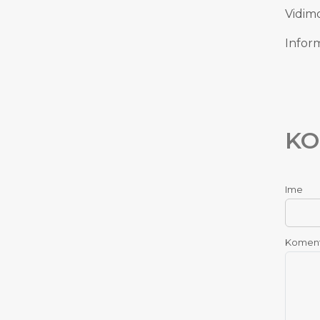
Vidimo
Inform
KO
Ime
Komen