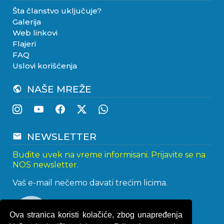
Šta članstvo uključuje?
Galerija
Web linkovi
Flajeri
FAQ
Uslovi korišćenja
NAŠE MREŽE
public
NEWSLETTER
email
Budite uvek na vreme informisani. Prijavite se na
NOS newsletter.
Vaš e-mail nečemo davati trećim licima.
Ova stranica koristi kolačiće, zbog unapređenja