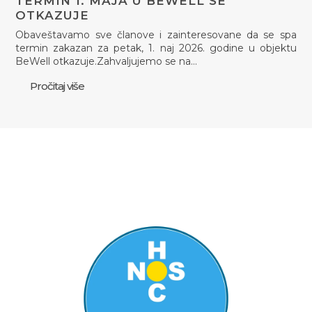
TERMIN 1. MAJA U BEWELL SE
OTKAZUJE
Obaveštavamo sve članove i zainteresovane da se spa
termin zakazan za petak, 1. naj 2026. godine u objektu
BeWell otkazuje.Zahvaljujemo se na…
Pročitaj više