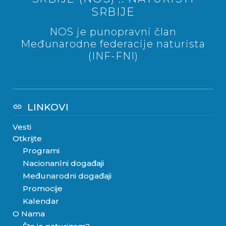
SRBIJE
NOS je punopravni član
Međunarodne federacije naturista
(INF-FNI)
LINKOVI
link
Vesti
Otkrijte
Programi
Nacionanlni događaji
Međunarodni događaji
Promocije
Kalendar
O Nama