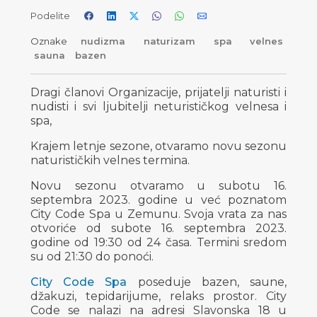
Podelite
Oznake
nudizma
naturizam
spa
velnes
sauna
bazen
Dragi članovi Organizacije, prijatelji naturisti i
nudisti i svi ljubitelji neturističkog velnesa i
spa,
Krajem letnje sezone, otvaramo novu sezonu
naturističkih velnes termina.
Novu sezonu otvaramo u subotu 16.
septembra 2023. godine u već poznatom
City Code Spa u Zemunu. Svoja vrata za nas
otvoriće od subote 16. septembra 2023.
godine od 19:30 od 24 časa. Termini sredom
su od 21:30 do ponoći.
City Code Spa
poseduje bazen, saune,
džakuzi, tepidarijume, relaks prostor. City
Code se nalazi na adresi Slavonska 18 u