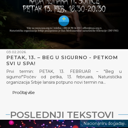
03.02.2026.
PETAK, 13. – BEG U SIGURNO - PETKOM
SVI U SPA!
Prvi termin: PETAK, 13. FEBRUAR – "Beg u
sigurno!"Počev od petka, 13. februara, Naturistička
organizacija Srbije lansira potpuno novi termin na…
Pročitaj više
POSLEDNJI TEKSTOVI
Nacionanlni događaji