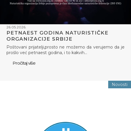
26.05.2026.
PETNAEST GODINA NATURISTIČKE
ORGANIZACIJE SRBIJE
Poštovani prijatelji,prosto ne možemo da verujemo da je
prošlo već petnaest godina, i to kakvih…
Pročitaj više
Novosti