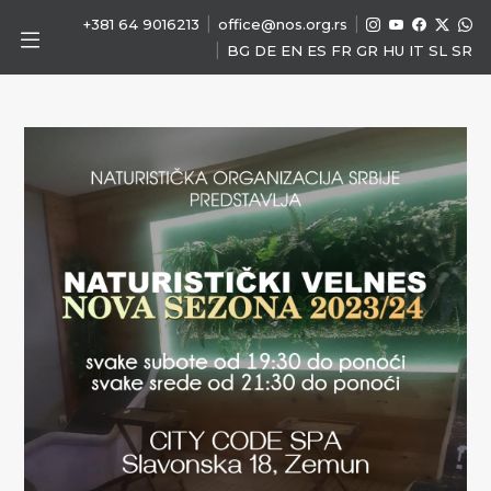
|
|
+381 64 9016213
office@nos.org.rs
|
BG
DE
EN
ES
FR
GR
HU
IT
SL
SR