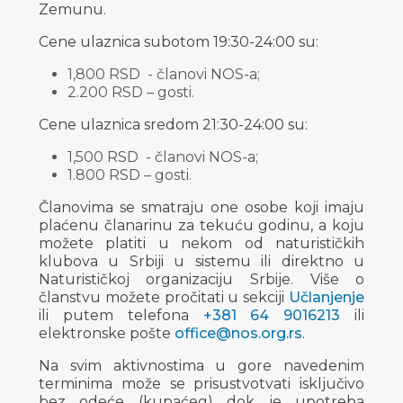
Zemunu.
Cene ulaznica subotom 19:30-24:00 su:
1,800 RSD - članovi NOS-a;
2.200 RSD – gosti.
Cene ulaznica sredom 21:30-24:00 su:
1,500 RSD - članovi NOS-a;
1.800 RSD – gosti.
Članovima se smatraju one osobe koji imaju
plaćenu članarinu za tekuću godinu, a koju
možete platiti u nekom od naturističkih
klubova u Srbiji u sistemu ili direktno u
Naturističkoj organizaciju Srbije. Više o
članstvu možete pročitati u sekciji
Učlanjenje
ili putem telefona
+381 64 9016213
ili
elektronske pošte
office@nos.org.rs
.
Na svim aktivnostima u gore navedenim
terminima može se prisustvotvati isključivo
bez odeće (kupaćeg) dok je upotreba