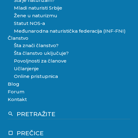
Šta je naturizam?
Mladi naturisti Srbije
Žene u naturizmu
Statut NOS-a
Međunarodna naturistička federacija (INF-FNI)
Članstvo
Šta znači članstvo?
Šta članstvo uključuje?
Povoljnosti za članove
Učlanjenje
Online pristupnica
Blog
Forum
Kontakt
PRETRAŽITE
search
PREČICE
crop_square