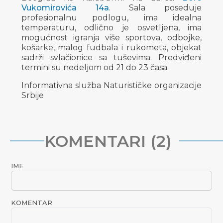
Vukomirovića 14a
. Sala poseduje
profesionalnu podlogu, ima idealna
temperaturu, odlično je osvetljena, ima
mogućnost igranja više sportova, odbojke,
košarke, malog fudbala i rukometa, objekat
sadrži svlačionice sa tuševima. Predviđeni
termini su nedeljom od 21 do 23 časa.
Informativna služba Naturističke organizacije
Srbije
KOMENTARI (2)
IME
KOMENTAR