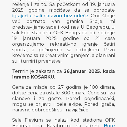
rešenje i za to. Sa početkom od 19. januara
2025. godine moćićete da se oprobate
igrajući u sali naravno bez odeće.
Ono što je
već poznato van granica Srbije, mi
predstavljamo sada i kod nas. U Beogradu, u
sali kod stadiona OFK Beograda od nedelje
19. januara 2025. godine od 21 časa
organizujemo rekreativno igranje četiri
sporta, a počinjemo sa odbojkom. Prvo
krećemo sa rekreativnim igranjem, a planirani
su i turniri i prvenstva.
Termin je zakazan za
26.januar 2025. kada
igramo KOŠARKU
.
Cena za mlađe od 27 godina je 100 dinara,
dok je cena za ostale 300 dinara. Cene su i za
članove i za goste. Pored pojedinaca/ki,
mogu se prijaviti i cele ekipe. Pored igrača,
naravno dobrodošli su i navijači/ce.
Sala Flavium se nalazi kod stadiona OFK
Beograd na Karaburmi na adresi
Bore