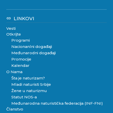
LINKOVI
link
Vesti
Otkrijte
Programi
Nacionanlni događaji
Međunarodni događaji
Promocije
Kalendar
O Nama
Šta je naturizam?
Mladi naturisti Srbije
Žene u naturizmu
Statut NOS-a
Međunarodna naturistička federacija (INF-FNI)
Članstvo