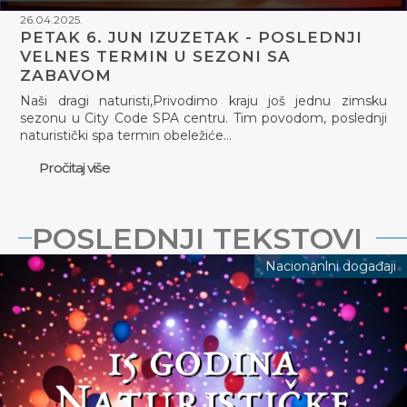
26.04.2025.
PETAK 6. JUN IZUZETAK - POSLEDNJI
VELNES TERMIN U SEZONI SA
ZABAVOM
Naši dragi naturisti,Privodimo kraju još jednu zimsku
sezonu u City Code SPA centru. Tim povodom, poslednji
naturistički spa termin obeležiće…
Pročitaj više
POSLEDNJI TEKSTOVI
Nacionanlni događaji