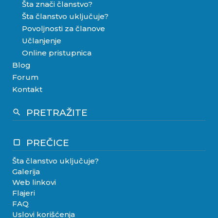
Šta znači članstvo?
Šta članstvo uključuje?
Povoljnosti za članove
Učlanjenje
Online pristupnica
Blog
Forum
Kontakt
PRETRAŽITE
search
PREČICE
crop_square
Šta članstvo uključuje?
Galerija
Web linkovi
Flajeri
FAQ
Uslovi korišćenja