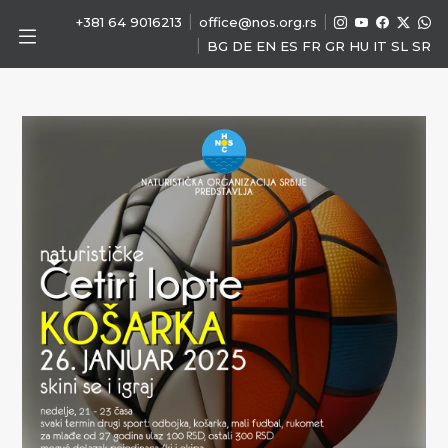
|
|
+381 64 9016213
office@nos.org.rs
|
BG
DE
EN
ES
FR
GR
HU
IT
SL
SR