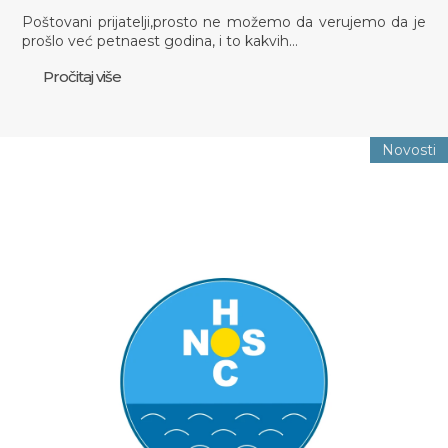
Poštovani prijatelji,prosto ne možemo da verujemo da je
prošlo već petnaest godina, i to kakvih…
Pročitaj više
Novosti