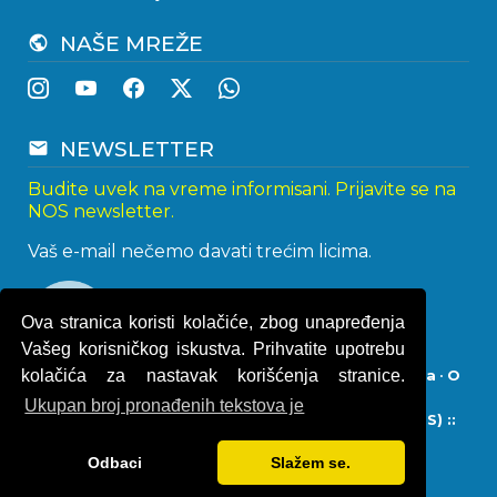
NAŠE MREŽE
public
NEWSLETTER
email
Budite uvek na vreme informisani. Prijavite se na
NOS newsletter.
Vaš e-mail nečemo davati trećim licima.
Ova stranica koristi kolačiće, zbog unapređenja
Vašeg korisničkog iskustva. Prihvatite upotrebu
kolačića za nastavak korišćenja stranice.
Impresum
•
Politika privatnosti
•
Uslovi korišćenja
•
O
kolačićima
Ukupan broj pronađenih tekstova je
© 2013 - 2026
Naturistička organizacija Srbije (NOS) ::
Naturisti Srbije
• Sva prava zadržana.
Odbaci
Slažem se.