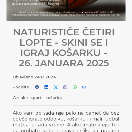
NATURISTIČE ČETIRI
LOPTE - SKINI SE I
IGRAJ KOŠARKU -
26. JANUARA 2025
Objavljeno
24.12.2024.
Podelite
Oznake
sport
košarka
Ako vam do sada nije palo na pamet da bez
odeće igrate odbojku, košarku ili mali fudbal
možda je sada vreme. A ako imate ideju to i
da probate, sada je prava prilika jer nudimo