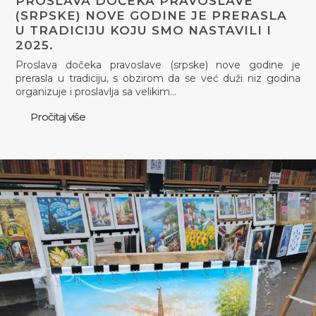
PROSLAVA DOČEKA PRAVOSLAVE
(SRPSKE) NOVE GODINE JE PRERASLA
U TRADICIJU KOJU SMO NASTAVILI I
2025.
Proslava dočeka pravoslave (srpske) nove godine je
prerasla u tradiciju, s obzirom da se već duži niz godina
organizuje i proslavlja sa velikim…
Pročitaj više