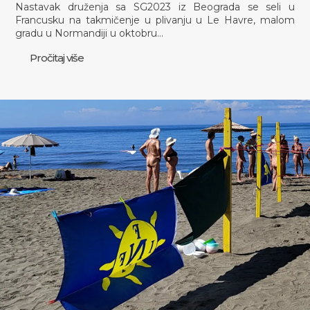
Nastavak druženja sa SG2023 iz Beograda se seli u
Francusku na takmičenje u plivanju u Le Havre, malom
gradu u Normandiji u oktobru…
Pročitaj više