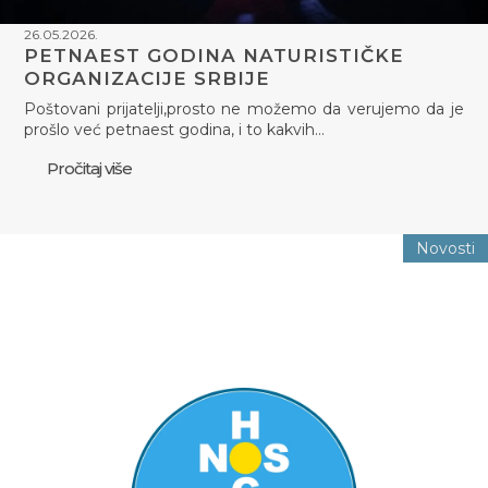
26.05.2026.
PETNAEST GODINA NATURISTIČKE
ORGANIZACIJE SRBIJE
Poštovani prijatelji,prosto ne možemo da verujemo da je
prošlo već petnaest godina, i to kakvih…
Pročitaj više
Novosti