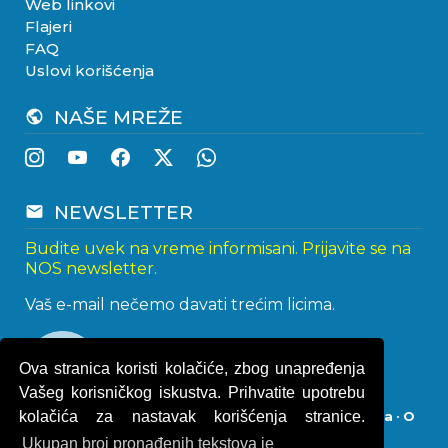
Web linkovi
Flajeri
FAQ
Uslovi korišćenja
NAŠE MREŽE
public
NEWSLETTER
email
Budite uvek na vreme informisani. Prijavite se na
NOS newsletter.
Vaš e-mail nečemo davati trećim licima.
Ova stranica koristi kolačiće, zbog unapređenja
Vašeg korisničkog iskustva. Prihvatite upotrebu
kolačića za nastavak korišćenja stranice.
Impresum
•
Politika privatnosti
•
Uslovi korišćenja
•
O
kolačićima
Ukupan broj pronađenih tekstova je