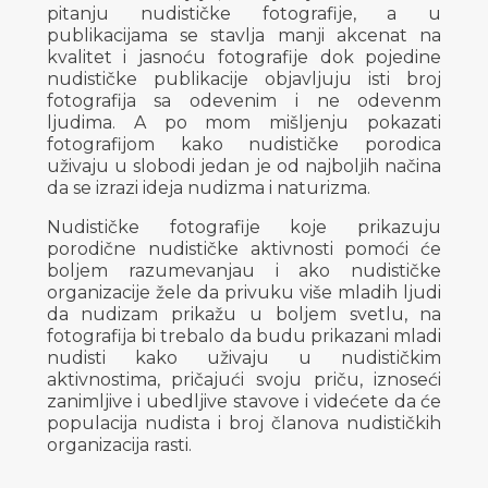
pitanju nudističke fotografije, a u
publikacijama se stavlja manji akcenat na
kvalitet i jasnoću fotografije dok pojedine
nudističke publikacije objavljuju isti broj
fotografija sa odevenim i ne odevenm
ljudima. A po mom mišljenju pokazati
fotografijom kako nudističke porodica
uživaju u slobodi jedan je od najboljih načina
da se izrazi ideja nudizma i naturizma.
Nudističke fotografije koje prikazuju
porodične nudističke aktivnosti pomoći će
boljem razumevanjau i ako nudističke
organizacije žele da privuku više mladih ljudi
da nudizam prikažu u boljem svetlu, na
fotografija bi trebalo da budu prikazani mladi
nudisti kako uživaju u nudističkim
aktivnostima, pričajući svoju priču, iznoseći
zanimljive i ubedljive stavove i videćete da će
populacija nudista i broj članova nudističkih
organizacija rasti.