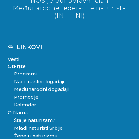
NOS je punopravni član
Međunarodne federacije naturista
(INF-FNI)
LINKOVI
link
Vesti
Otkrijte
Programi
Nacionanlni događaji
Međunarodni događaji
Promocije
Kalendar
O Nama
Šta je naturizam?
Mladi naturisti Srbije
Žene u naturizmu