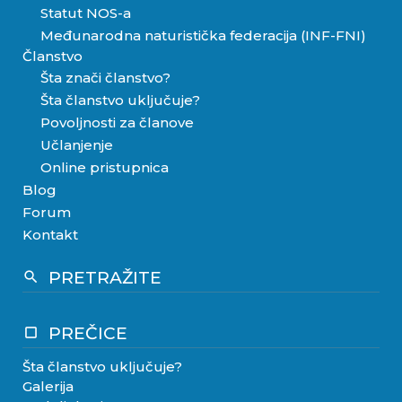
Statut NOS-a
Međunarodna naturistička federacija (INF-FNI)
Članstvo
Šta znači članstvo?
Šta članstvo uključuje?
Povoljnosti za članove
Učlanjenje
Online pristupnica
Blog
Forum
Kontakt
PRETRAŽITE
search
PREČICE
crop_square
Šta članstvo uključuje?
Galerija