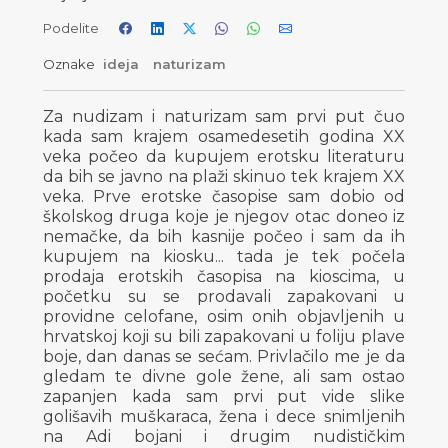
Podelite
Oznake
ideja
naturizam
Za nudizam i naturizam sam prvi put čuo
kada sam krajem osamedesetih godina XX
veka počeo da kupujem erotsku literaturu
da bih se javno na plaži skinuo tek krajem XX
veka. Prve erotske časopise sam dobio od
školskog druga koje je njegov otac doneo iz
nemačke, da bih kasnije počeo i sam da ih
kupujem na kiosku... tada je tek počela
prodaja erotskih časopisa na kioscima, u
početku su se prodavali zapakovani u
providne celofane, osim onih objavljenih u
hrvatskoj koji su bili zapakovani u foliju plave
boje, dan danas se sećam. Privlačilo me je da
gledam te divne gole žene, ali sam ostao
zapanjen kada sam prvi put vide slike
golišavih muškaraca, žena i dece snimljenih
na Adi bojani i drugim nudističkim