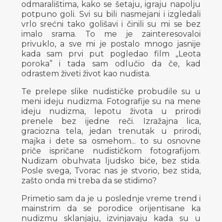
odmaralištima, kako se šetaju, igraju napolju
potpuno goli. Svi su bili nasmejani i izgledali
vrlo srećni tako golišavi i činili su mi se bez
imalo srama. To me je zainteresovaloi
privuklo, a sve mi je postalo mnogo jasnije
kada sam prvi put pogledao film „Leota
poroka” i tada sam odlučio da če, kad
odrastem živeti život kao nudista.
Te prelepe slike nudističke probudile su u
meni ideju nudizma. Fotografije su na mene
ideju nudizma, lepotu života u prirodi
prenele bez ijedne reči. Izražajna lica,
graciozna tela, jedan trenutak u prirodi,
majka i dete sa osmehom... to su osnovne
priče ispričane nudističkom fotografijom.
Nudizam obuhvata ljudsko biće, bez stida.
Posle svega, Tvorac nas je stvorio, bez stida,
zašto onda mi treba da se stidimo?
Primetio sam da je u poslednje vreme trend i
mainstrim da se porodice orijentisane ka
nudizmu sklanjaju, izvinjavaju kada su u