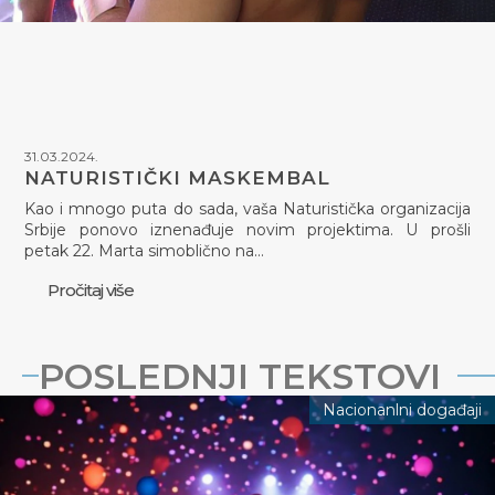
31.03.2024.
NATURISTIČKI MASKEMBAL
Kao i mnogo puta do sada, vaša Naturistička organizacija
Srbije ponovo iznenađuje novim projektima. U prošli
petak 22. Marta simoblično na…
Pročitaj više
POSLEDNJI TEKSTOVI
Nacionanlni događaji