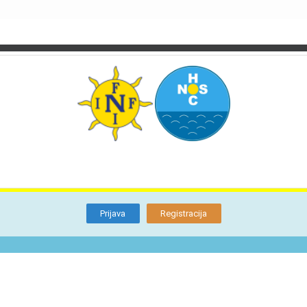
TI
O NAMA
BLOG
FORUM
KON
Otkrijte
Članstvo
Prijava
Registracija