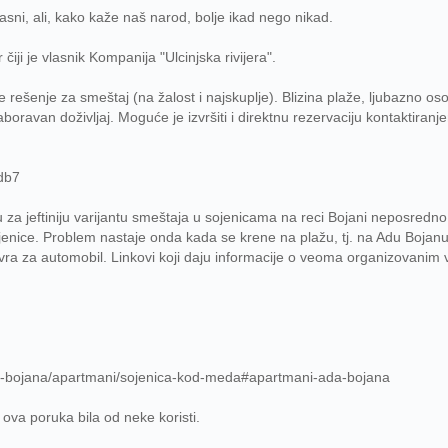
asni, ali, kako kaže naš narod, bolje ikad nego nikad.
čiji je vlasnik Kompanija "Ulcinjska rivijera".
je rešenje za smeštaj (na žalost i najskuplje). Blizina plaže, ljubazno 
ravan doživljaj. Moguće je izvršiti i direktnu rezervaciju kontaktiranjem
adb7
 za jeftiniju varijantu smeštaja u sojenicama na reci Bojani neposred
enice. Problem nastaje onda kada se krene na plažu, tj. na Adu Bojanu j
 evra za automobil. Linkovi koji daju informacije o veoma organizovanim 
a-bojana/apartmani/sojenica-kod-meda#apartmani-ada-bojana
ova poruka bila od neke koristi.