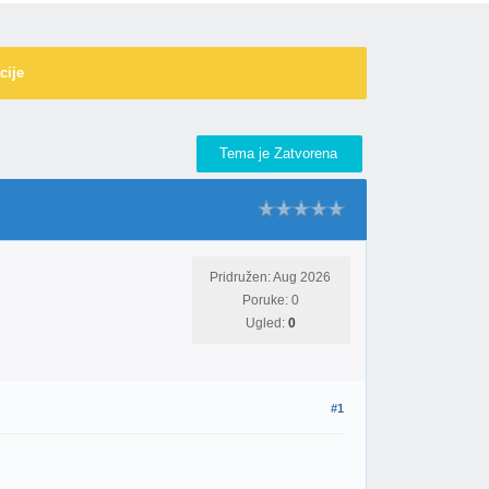
cije
Tema je Zatvorena
Pridružen: Aug 2026
Poruke: 0
Ugled:
0
#1