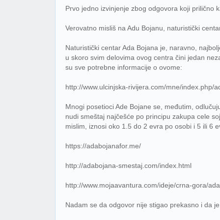
Prvo jedno izvinjenje zbog odgovora koji prilično k
Verovatno misliš na Adu Bojanu, naturistički centar 
Naturistički centar Ada Bojana je, naravno, najbol
u skoro svim delovima ovog centra čini jedan nezabo
su sve potrebne informacije o ovome:
http://www.ulcinjska-rivijera.com/mne/index.php/
Mnogi posetioci Ade Bojane se, međutim, odlučuju
nudi smeštaj najčešće po principu zakupa cele soj
mislim, iznosi oko 1.5 do 2 evra po osobi i 5 ili 6
https://adabojanafor.me/
http://adabojana-smestaj.com/index.html
http://www.mojaavantura.com/ideje/crna-gora/ad
Nadam se da odgovor nije stigao prekasno i da je 