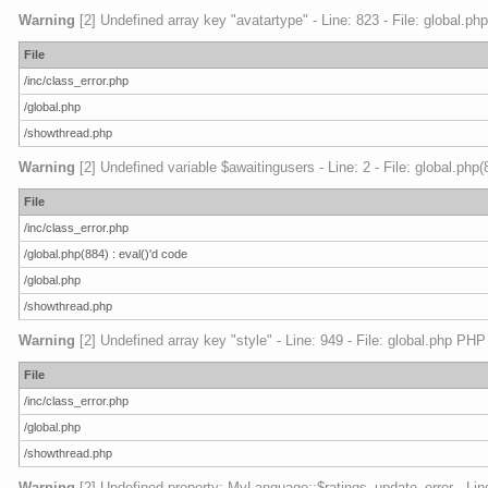
Warning
[2] Undefined array key "avatartype" - Line: 823 - File: global.ph
File
/inc/class_error.php
/global.php
/showthread.php
Warning
[2] Undefined variable $awaitingusers - Line: 2 - File: global.php
File
/inc/class_error.php
/global.php(884) : eval()'d code
/global.php
/showthread.php
Warning
[2] Undefined array key "style" - Line: 949 - File: global.php PHP
File
/inc/class_error.php
/global.php
/showthread.php
Warning
[2] Undefined property: MyLanguage::$ratings_update_error - Line