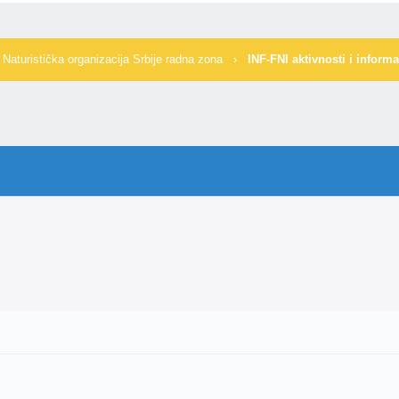
›
Naturistička organizacija Srbije radna zona
›
INF-FNI aktivnosti i informa