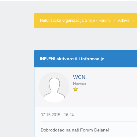
Naturistička organizacija Srbije - Forum
›
Arhiva
0 Glasov(a) - 0 Prosečno
1
2
3
4
5
INF-FNI aktivnosti i informacije
WCN.
Newbie
07.15.2015., 16:24
Dobrodošao na naš Forum Dejane!