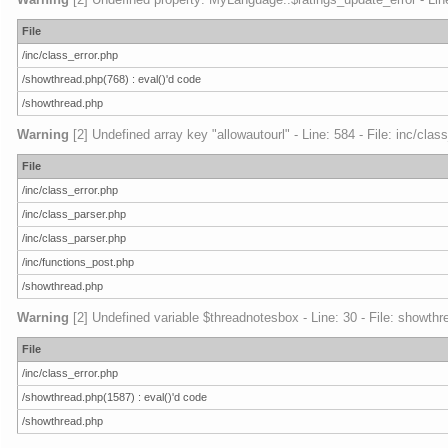
File
/inc/class_error.php
/showthread.php(768) : eval()'d code
/showthread.php
Warning
[2] Undefined array key "allowautourl" - Line: 584 - File: inc/cla
File
/inc/class_error.php
/inc/class_parser.php
/inc/class_parser.php
/inc/functions_post.php
/showthread.php
Warning
[2] Undefined variable $threadnotesbox - Line: 30 - File: showthr
File
/inc/class_error.php
/showthread.php(1587) : eval()'d code
/showthread.php