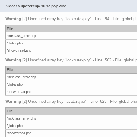
Sledeća upozorenja su se pojavila:
Warning
[2] Undefined array key "lockoutexpiry" - Line: 94 - File: global.
File
/inc/class_error.php
/global.php
/showthread.php
Warning
[2] Undefined array key "lockoutexpiry" - Line: 562 - File: global
File
/inc/class_error.php
/global.php
/showthread.php
Warning
[2] Undefined array key "avatartype" - Line: 823 - File: global.ph
File
/inc/class_error.php
/global.php
/showthread.php