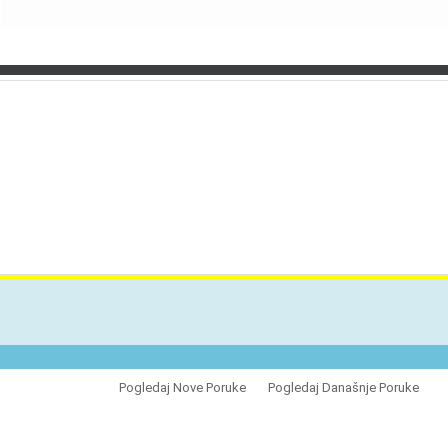
VES
Pogledaj Nove Poruke
Pogledaj Današnje Poruke