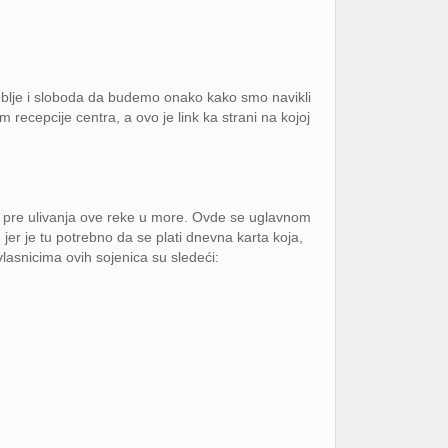
osoblje i sloboda da budemo onako kako smo navikli
 recepcije centra, a ovo je link ka strani na kojoj
no pre ulivanja ove reke u more. Ovde se uglavnom
er je tu potrebno da se plati dnevna karta koja,
vlasnicima ovih sojenica su sledeći: