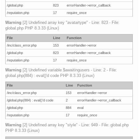
/global.php
823
errorHandler->error_callback
/reputation.php
17
require_once
Warning
[2] Undefined array key "avatartype" - Line: 823 - File:
global.php PHP 8.3.33 (Linux)
File
Line
Function
/inc/class_error.php
153
errorHandler->error
/global.php
823
errorHandler->error_callback
/reputation.php
17
require_once
Warning
[2] Undefined variable $awaitingusers - Line: 2 - File:
global.php(884) : eval()'d code PHP 8.3.33 (Linux)
File
Line
Function
/inc/class_error.php
153
errorHandler->error
/global.php(884) : eval()'d code
2
errorHandler->error_callback
/global.php
884
eval
/reputation.php
17
require_once
Warning
[2] Undefined array key "style" - Line: 949 - File: global.php
PHP 8.3.33 (Linux)