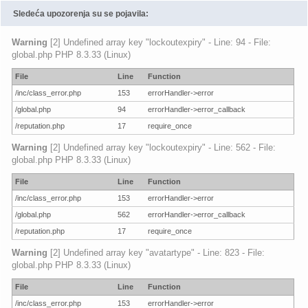
Sledeća upozorenja su se pojavila:
Warning
[2] Undefined array key "lockoutexpiry" - Line: 94 - File:
global.php PHP 8.3.33 (Linux)
File
Line
Function
/inc/class_error.php
153
errorHandler->error
/global.php
94
errorHandler->error_callback
/reputation.php
17
require_once
Warning
[2] Undefined array key "lockoutexpiry" - Line: 562 - File:
global.php PHP 8.3.33 (Linux)
File
Line
Function
/inc/class_error.php
153
errorHandler->error
/global.php
562
errorHandler->error_callback
/reputation.php
17
require_once
Warning
[2] Undefined array key "avatartype" - Line: 823 - File:
global.php PHP 8.3.33 (Linux)
File
Line
Function
/inc/class_error.php
153
errorHandler->error