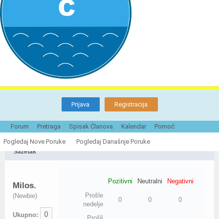
Prijava
Registracija
Forum
Pretraga
Spisak Članova
Kalendar
Pomoć
Izveštaj o Ugledu za Milos.
Pogledaj Nove Poruke
Pogledaj Današnje Poruke
Sažetak
Pozitivni
Neutralni
Negativni
Milos.
Prošle
(Newbie)
0
0
0
nedelje
0
Ukupno:
Prošli