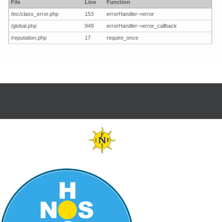
File
Line
Function
/inc/class_error.php
153
errorHandler->error
/global.php
949
errorHandler->error_callback
/reputation.php
17
require_once