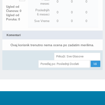
0
0
0
mesec
Ugled od
Poslednjih
Članova: 0
0
0
0
6 meseci
Ugled od
Poruka: 0
Sve Vreme
0
0
0
Komentari
Ovaj korisnik trenutno nema ocena po zadatim merilima.