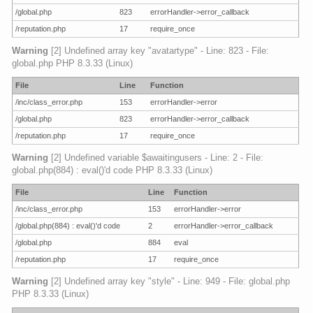
/global.php
823
errorHandler->error_callback
/reputation.php
17
require_once
Warning
[2] Undefined array key "avatartype" - Line: 823 - File:
global.php PHP 8.3.33 (Linux)
File
Line
Function
/inc/class_error.php
153
errorHandler->error
/global.php
823
errorHandler->error_callback
/reputation.php
17
require_once
Warning
[2] Undefined variable $awaitingusers - Line: 2 - File:
global.php(884) : eval()'d code PHP 8.3.33 (Linux)
File
Line
Function
/inc/class_error.php
153
errorHandler->error
/global.php(884) : eval()'d code
2
errorHandler->error_callback
/global.php
884
eval
/reputation.php
17
require_once
Warning
[2] Undefined array key "style" - Line: 949 - File: global.php
PHP 8.3.33 (Linux)