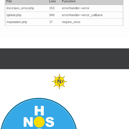
File
Line
Function
/inc/class_error.php
153
errorHandler->error
/global.php
949
errorHandler->error_callback
/reputation.php
17
require_once