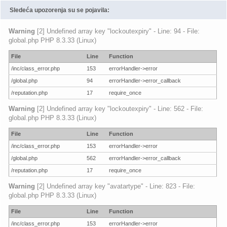
Sledeća upozorenja su se pojavila:
Warning
[2] Undefined array key "lockoutexpiry" - Line: 94 - File:
global.php PHP 8.3.33 (Linux)
File
Line
Function
/inc/class_error.php
153
errorHandler->error
/global.php
94
errorHandler->error_callback
/reputation.php
17
require_once
Warning
[2] Undefined array key "lockoutexpiry" - Line: 562 - File:
global.php PHP 8.3.33 (Linux)
File
Line
Function
/inc/class_error.php
153
errorHandler->error
/global.php
562
errorHandler->error_callback
/reputation.php
17
require_once
Warning
[2] Undefined array key "avatartype" - Line: 823 - File:
global.php PHP 8.3.33 (Linux)
File
Line
Function
/inc/class_error.php
153
errorHandler->error