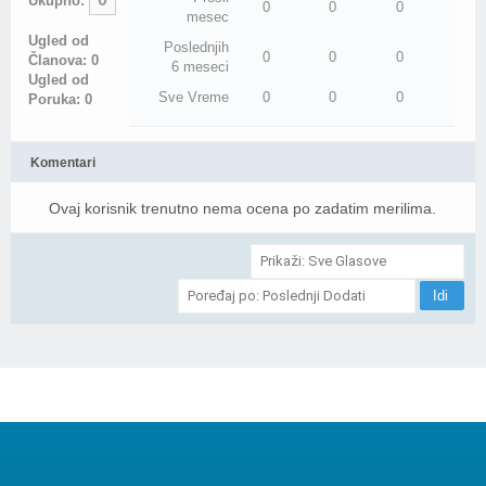
Ukupno:
0
0
0
mesec
Ugled od
Poslednjih
0
0
0
Članova: 0
6 meseci
Ugled od
Sve Vreme
0
0
0
Poruka: 0
Komentari
Ovaj korisnik trenutno nema ocena po zadatim merilima.