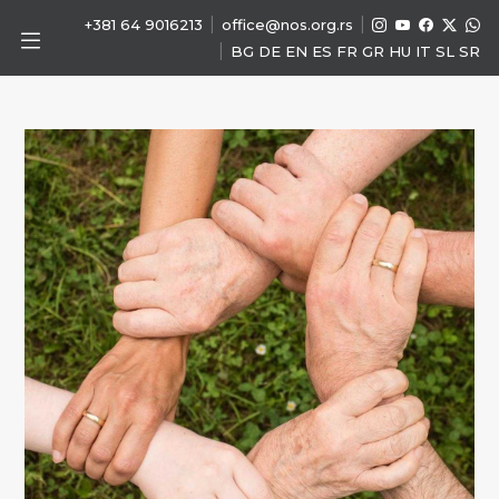
|
|
+381 64 9016213
office@nos.org.rs
|
BG
DE
EN
ES
FR
GR
HU
IT
SL
SR