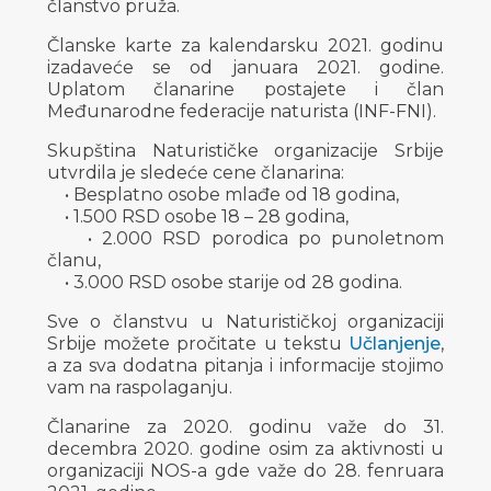
članstvo pruža.
Članske karte za kalendarsku 2021. godinu
izadaveće se od januara 2021. godine.
Uplatom članarine postajete i član
Međunarodne federacije naturista (INF-FNI).
Skupština Naturističke organizacije Srbije
utvrdila je sledeće cene članarina:
• Besplatno osobe mlađe od 18 godina,
• 1.500 RSD osobe 18 – 28 godina,
• 2.000 RSD porodica po punoletnom
članu,
• 3.000 RSD osobe starije od 28 godina.
Sve o članstvu u Naturističkoj organizaciji
Srbije možete pročitate u tekstu
Učlanjenje
,
a za sva dodatna pitanja i informacije stojimo
vam na raspolaganju.
Članarine za 2020. godinu važe do 31.
decembra 2020. godine osim za aktivnosti u
organizaciji NOS-a gde važe do 28. fenruara