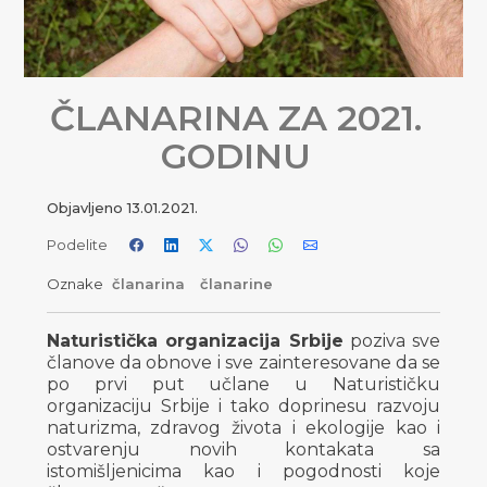
ČLANARINA ZA 2021.
GODINU
Objavljeno
13.01.2021.
Podelite
Oznake
članarina
članarine
Naturistička organizacija Srbije
poziva sve
članove da obnove i sve zainteresovane da se
po prvi put učlane u Naturističku
organizaciju Srbije i tako doprinesu razvoju
naturizma, zdravog života i ekologije kao i
ostvarenju novih kontakata sa
istomišljenicima kao i pogodnosti koje