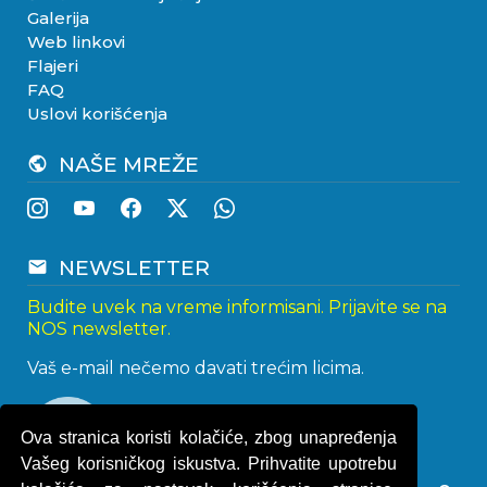
Galerija
Web linkovi
Flajeri
FAQ
Uslovi korišćenja
NAŠE MREŽE
public
NEWSLETTER
email
Budite uvek na vreme informisani. Prijavite se na
NOS newsletter.
Vaš e-mail nečemo davati trećim licima.
Ova stranica koristi kolačiće, zbog unapređenja
Vašeg korisničkog iskustva. Prihvatite upotrebu