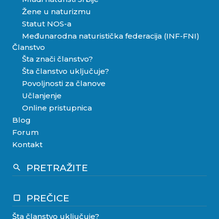
Žene u naturizmu
Statut NOS-a
Međunarodna naturistička federacija (INF-FNI)
Članstvo
Šta znači članstvo?
Šta članstvo uključuje?
Povoljnosti za članove
Učlanjenje
Online pristupnica
Blog
Forum
Kontakt
PRETRAŽITE
search
PREČICE
crop_square
Šta članstvo uključuje?