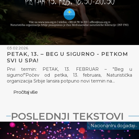
03.02.2026.
PETAK, 13. – BEG U SIGURNO - PETKOM
SVI U SPA!
Prvi termin: PETAK, 13. FEBRUAR – "Beg u
sigurno!"Počev od petka, 13. februara, Naturistička
organizacija Srbije lansira potpuno novi termin na…
Pročitaj više
POSLEDNJI TEKSTOVI
Nacionanlni događaji