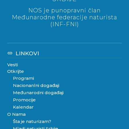
NOS je punopravni član
Međunarodne federacije naturista
(INF-FNI)
LINKOVI
link
Vesti
Otkrijte
Programi
Nacionanlni događaji
Međunarodni događaji
Promocije
Kalendar
O Nama
Šta je naturizam?
Mladi naturisti Srbije