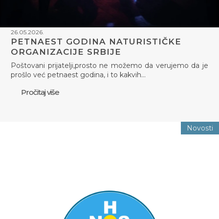
26.05.2026.
PETNAEST GODINA NATURISTIČKE
ORGANIZACIJE SRBIJE
Poštovani prijatelji,prosto ne možemo da verujemo da je
prošlo već petnaest godina, i to kakvih…
Pročitaj više
Novosti