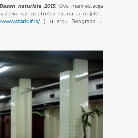
Bazen naturista 2015.
Ova manifestacija
a bazenu uz upotrebu sauna u objektu
//www.staridif.rs/
)
u srcu Beograda u