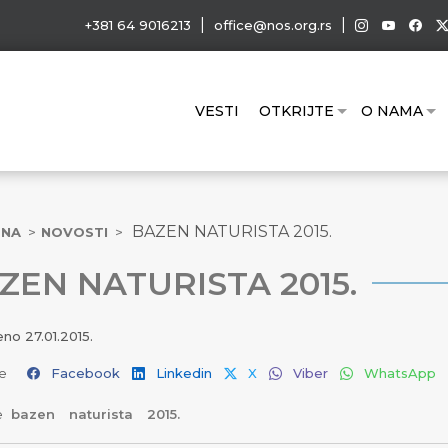
|
|
+381 64 9016213
office@nos.org.rs
VESTI
OTKRIJTE
O NAMA
BAZEN NATURISTA 2015.
TNA
NOVOSTI
ZEN NATURISTA 2015.
jeno
27.01.2015.
e
Facebook
Linkedin
X
Viber
WhatsApp
e
bazen
naturista
2015.