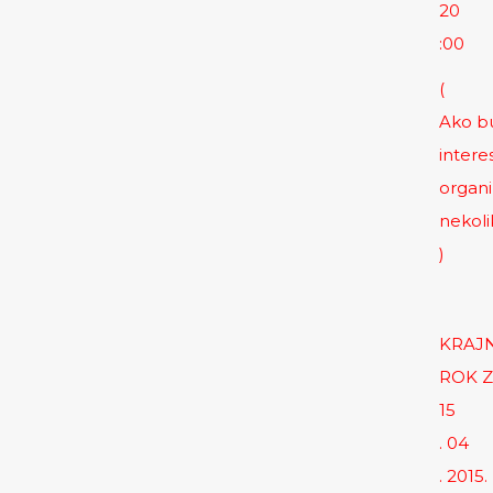
20
:00
(
Ako b
intere
organ
nekoli
)
KRAJN
ROK Z
15
. 04
. 2015.