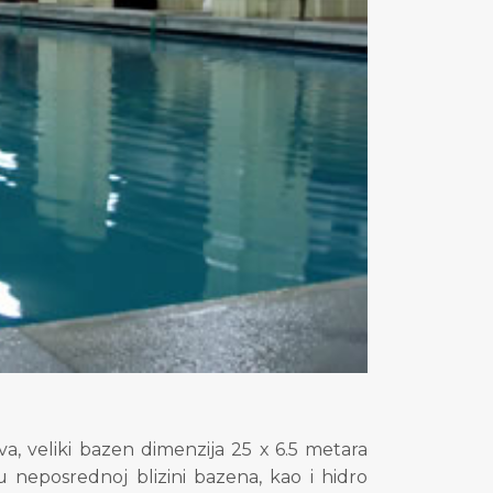
va, veliki bazen dimenzija 25
х
6.5 metara
u neposrednoj blizini bazena, kao
i hidro