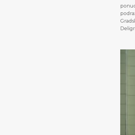
ponud
podra
Grads
Deligr