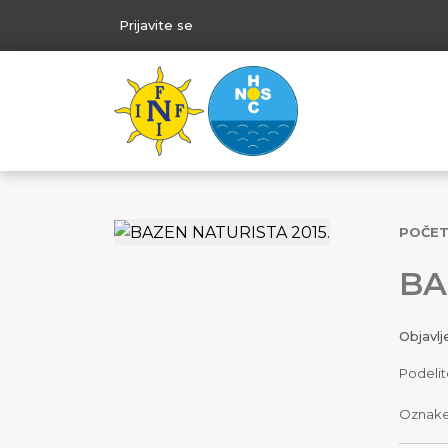
Prijavite se
POČE
BA
Objavl
Podelit
Oznak