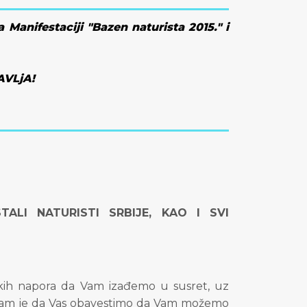
 Manifestaciji "Bazen naturista 2015." i
AVLjA!
TALI NATURISTI SRBIJE, KAO I SVI
trukih napora da Vam izađemo u susret, uz
 nam je da Vas obavestimo da Vam možemo