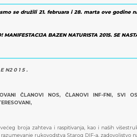
smo se družili 21. februara i 28. marta ove godine na
! MANIFESTACIJA BAZEN NATURISTA 2015. SE NAST
E N2 0 1 5 .
OVANI ČLANOVI NOS, ČLANOVI INF-FNI, SVI OS
TERESOVANI
,
 većeg broja zahteva i raspitivanja, kao i naših višes
o razumevanje rukovodstva Starog DIF-a, zadovoljstvo