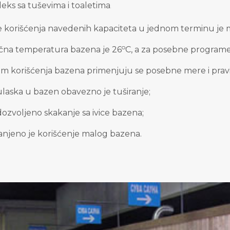
eks sa tuševima i toaletima
.
 korišćenja navedenih kapaciteta u jednom terminu je 
o
čna temperatura bazena je 26
C
, a za posebne programe
om korišćenja bazena primenjuju se posebne mere i pravi
ulaska
u bazen obavezno je tuširanje;
 dozvoljeno skakanje sa ivice bazena
;
anjeno je korišćenje malog bazena
.