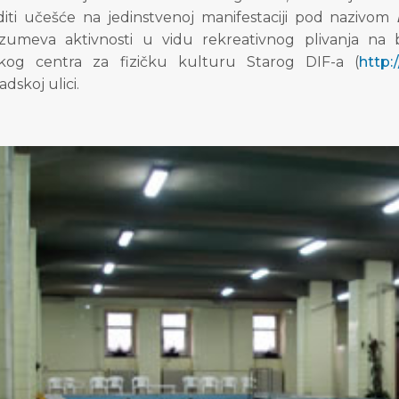
iti učešće na jedinstvenoj manifestaciji pod nazivom
zumeva aktivnosti u vidu rekreativnog plivanja n
kog centra za fizičku kulturu Starog DIF-a
(
http:
adskoj ulici.