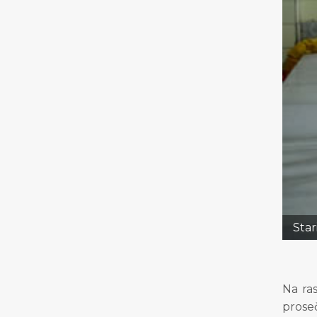
Star
Na ra
prose