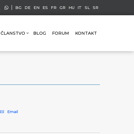
|
BG
DE
EN
ES
FR
GR
HU
IT
SL
SR
ČLANSTVO
BLOG
FORUM
KONTAKT
Email