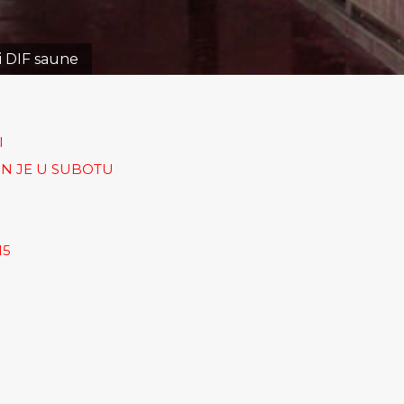
i DIF saune
I
N JE U SUBOTU
15