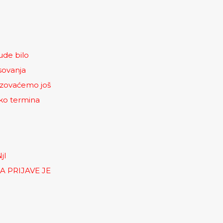
ude bilo
sovanja
izovaćemo još
ko termina
jI
A PRIJAVE JE