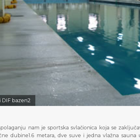
i DIF bazen2
spolaganju
nam je sportska svlačionica
koja se
zaključa
čne dubine1.6 metara
,
dve
suve i
jedna vlažna sauna 