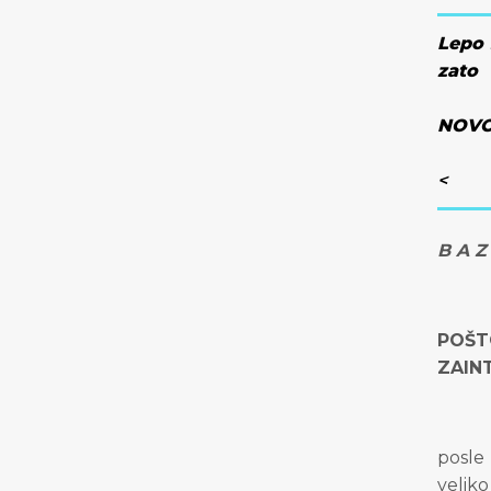
Lepo 
zato
NOVO
<
B A Z 
POŠT
ZAIN
posle
velik