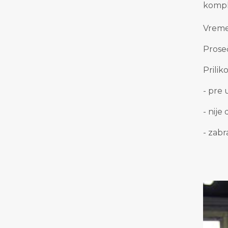
kompl
Vreme
Prose
Prilik
-
pre 
-
nije
-
zabr