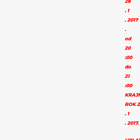
28
. 1
. 2017
.
od
20
:00
do
21
:00
KRAJN
ROK Z
. 1
. 2017.