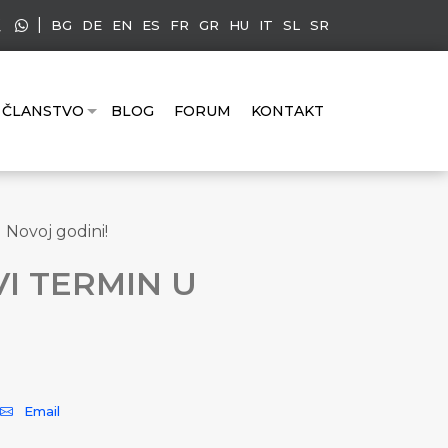
|
BG
DE
EN
ES
FR
GR
HU
IT
SL
SR
ČLANSTVO
BLOG
FORUM
KONTAKT
Novoj godini!
VI TERMIN U
Email