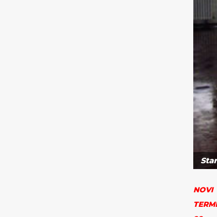
Sta
NOVI
TERMI