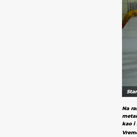
Sta
Na ra
metar
kao
i
Vreme