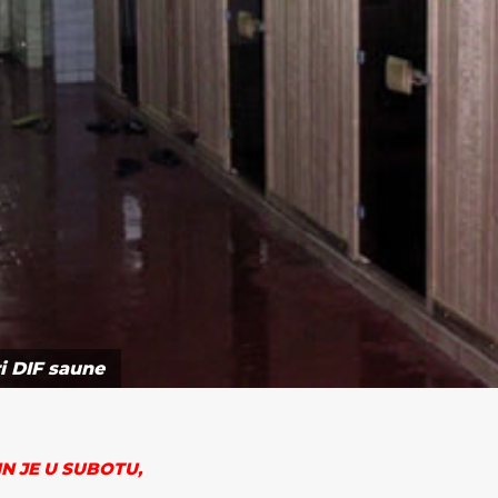
ri DIF saune
N JE U SUBOTU,