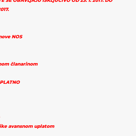
E SE OBAVLjAJU ISKLjUČIVO OD
23. 1. 2017.
DO
2017.
anove NOS
nom članarinom
PLATNO
ike avansnom uplatom