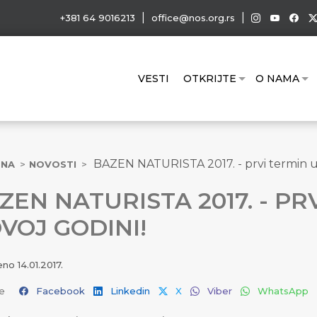
|
|
+381 64 9016213
office@nos.org.rs
VESTI
OTKRIJTE
O NAMA
BAZEN NATURISTA 2017. - prvi termin u 
TNA
NOVOSTI
ZEN NATURISTA 2017. - PR
VOJ GODINI!
jeno
14.01.2017.
e
Facebook
Linkedin
X
Viber
WhatsApp