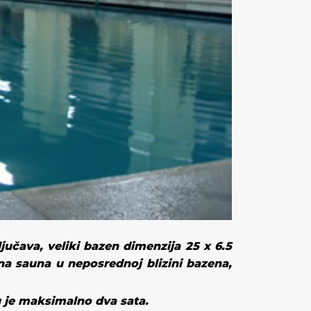
ljučava, veliki bazen dimenzija 25
х
6.5
na sauna u neposrednoj blizini bazena,
 je maksimalno dva sata
.