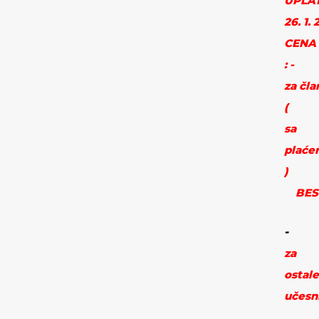
UPLAT
26. 1. 
CENA
: -
za čl
(
sa
plaće
)
BES
-
za
ostale
učesn