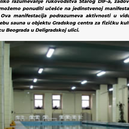
liko razumevanje rukovodstva Starog DIF-a, zado
ožemo ponuditi učešće na jedinstvenoj manifesta
Ova manifestacija podrazumeva aktivnosti u vidu
ebu sauna u objektu Gradskog centra za fizičku kul
cu Beograda u Deligradskoj ulici.