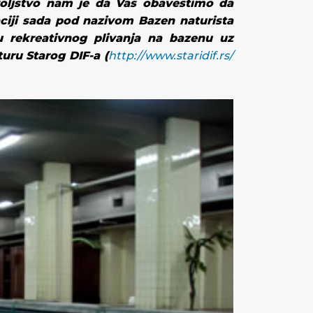
voljstvo nam je da Vas obavestimo da
ciji sada pod nazivom
Bazen naturista
 rekreativnog plivanja na bazenu uz
turu Starog DIF-a
(
http://www.staridif.rs/