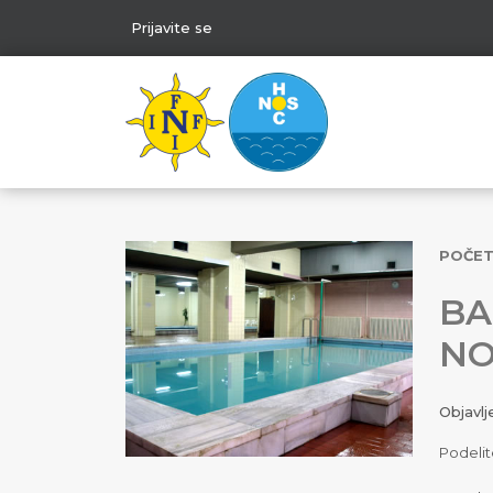
Prijavite se
POČE
BA
NO
Objavl
Podelit