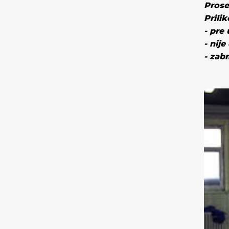
Prose
Prili
-
pre 
-
nije
-
zabr