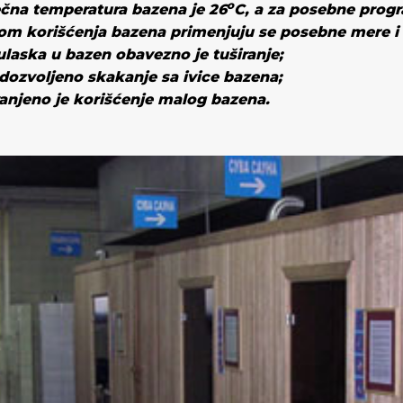
o
čna temperatura bazena je 26
C
, a za posebne prog
kom korišćenja bazena primenjuju se posebne mere i 
ulaska
u bazen obavezno je tuširanje;
 dozvoljeno skakanje sa ivice bazena
;
anjeno je korišćenje malog bazena
.