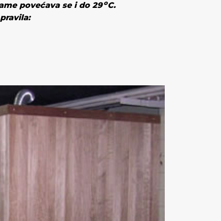
o
rame povećava se i do 29
C
.
pravila: