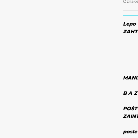
Oznak
Lepo 
ZAHT
MANI
B A Z
POŠT
ZAIN
posle