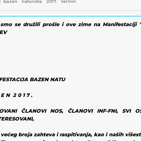
e
bazen
naturista
2017.
termin
smo se družili prošle i ove zime na Manifestaciji 
EV
FESTACIJA
BAZEN NATU
 E N
2 0 1 7 .
OVANI ČLANOVI NOS, ČLANOVI INF-FNI, SVI OS
TERESOVANI
,
 većeg broja zahteva i raspitivanja, kao i naših više