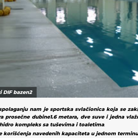
ri DIF bazen2
spolaganju
nam je sportska svlačionica
koja se
zak
a prosečne dubine1.6 metara
,
dve
suve i
jedna vlaž
 hidro
kompleks sa tuševima i toaletima
.
 korišćenja navedenih kapaciteta u jednom terminu