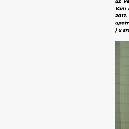
uz ve
Vam m
2017.
upotr
)
u sr