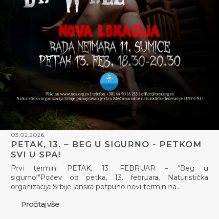
03.02.2026.
PETAK, 13. – BEG U SIGURNO - PETKOM
SVI U SPA!
Prvi termin: PETAK, 13. FEBRUAR – "Beg u
sigurno!"Počev od petka, 13. februara, Naturistička
organizacija Srbije lansira potpuno novi termin na…
Pročitaj više