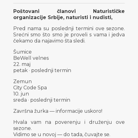
Poštovani članovi Naturističke
organizacije Srbije, naturisti i nudisti,
Pred nama su poslednji termini ove sezone.
Srećni smo što smo je proveli s vama i jedva
čekamo da najavimo šta sledi.
Šumice
BeWell velnes
22. maj
petak · poslednji termin
Zemun
City Code Spa
10. jun
sreda · poslednji termin
Završna žurka — informacije uskoro!
Hvala vam na poverenju i druženju ove
sezone.
Vidimo se u novoj — do tada, čuvajte se.