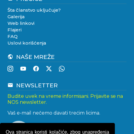
Šta članstvo uključuje?
Galerija
Web linkovi
Flajeri
FAQ
Uslovi korišćenja
NAŠE MREŽE
public
NEWSLETTER
email
Budite uvek na vreme informisani. Prijavite se na
NOS newsletter.
Vaš e-mail nečemo davati trećim licima.
Ova stranica koristi kolačiće, zbog unapređenja