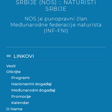
SRBIJE (NOS) :: NATURISTI
SRBIJE
NOS je punopravni član
Međunarodne federacije naturista
(INF-FNI)
LINKOVI
link
Vesti
Otkrijte
Programi
Nacionanlni događaji
Međunarodni događaji
Promocije
Kalendar
O Nama