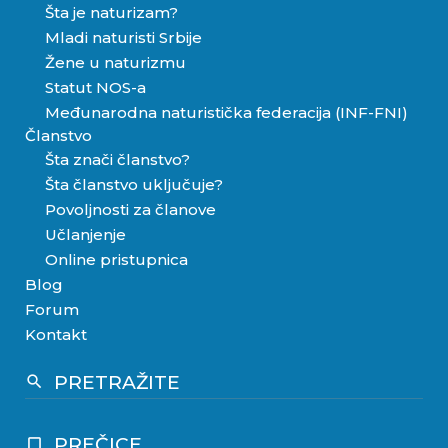
Šta je naturizam?
Mladi naturisti Srbije
Žene u naturizmu
Statut NOS-a
Međunarodna naturistička federacija (INF-FNI)
Članstvo
Šta znači članstvo?
Šta članstvo uključuje?
Povoljnosti za članove
Učlanjenje
Online pristupnica
Blog
Forum
Kontakt
PRETRAŽITE
search
PREČICE
crop_square