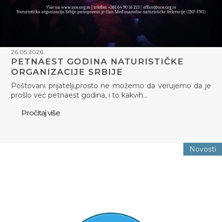
26.05.2026.
PETNAEST GODINA NATURISTIČKE
ORGANIZACIJE SRBIJE
Poštovani prijatelji,prosto ne možemo da verujemo da je
prošlo već petnaest godina, i to kakvih…
Pročitaj više
Novosti