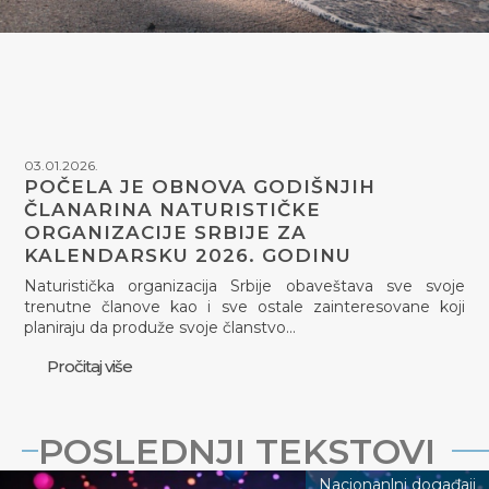
03.01.2026.
POČELA JE OBNOVA GODIŠNJIH
ČLANARINA NATURISTIČKE
ORGANIZACIJE SRBIJE ZA
KALENDARSKU 2026. GODINU
Naturistička organizacija Srbije obaveštava sve svoje
trenutne članove kao i sve ostale zainteresovane koji
planiraju da produže svoje članstvo…
Pročitaj više
POSLEDNJI TEKSTOVI
Nacionanlni događaji