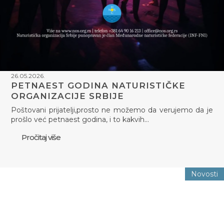
26.05.2026.
PETNAEST GODINA NATURISTIČKE
ORGANIZACIJE SRBIJE
Poštovani prijatelji,prosto ne možemo da verujemo da je
prošlo već petnaest godina, i to kakvih…
Pročitaj više
Novosti