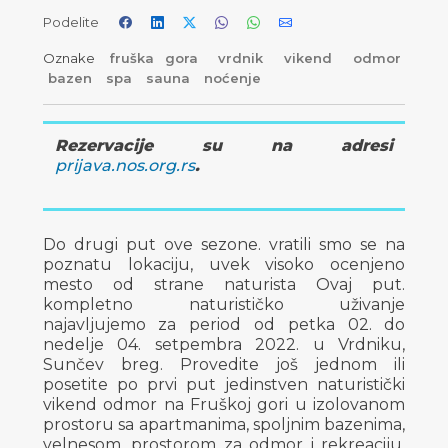
Podelite
Oznake
fruška gora
vrdnik
vikend
odmor
bazen
spa
sauna
noćenje
Rezervacije su na adresi
prijava.nos.org.rs
.
Do drugi put ove sezone. vratili smo se na
poznatu lokaciju, uvek visoko ocenjeno
mesto od strane naturista Ovaj put.
kompletno naturističko uživanje
najavljujemo za period od petka 02. do
nedelje 04. setpembra 2022. u Vrdniku,
Sunčev breg. Provedite još jednom ili
posetite po prvi put jedinstven naturistički
vikend odmor na Fruškoj gori u izolovanom
prostoru sa apartmanima, spoljnim bazenima,
velnesom, prostorom za odmor i rekreaciju,