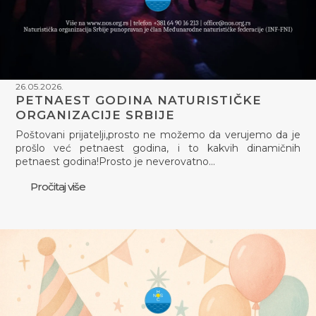
26.05.2026.
PETNAEST GODINA NATURISTIČKE
ORGANIZACIJE SRBIJE
Poštovani prijatelji,prosto ne možemo da verujemo da je
prošlo već petnaest godina, i to kakvih dinamičnih
petnaest godina!Prosto je neverovatno…
Pročitaj više