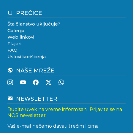
PREČICE
crop_square
Šta članstvo uključuje?
Galerija
Web linkovi
Flajeri
FAQ
Uslovi korišćenja
NAŠE MREŽE
public
NEWSLETTER
email
Budite uvek na vreme informisani. Prijavite se na
NOS newsletter.
Vaš e-mail nečemo davati trećim licima.