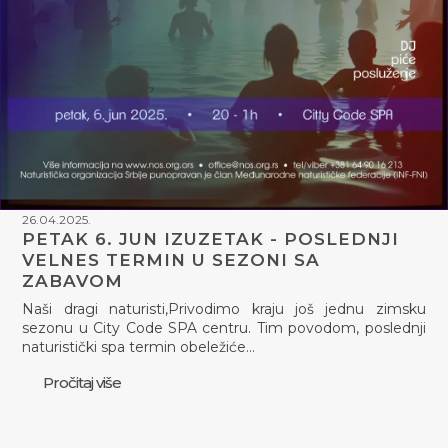
26.04.2025.
PETAK 6. JUN IZUZETAK - POSLEDNJI
VELNES TERMIN U SEZONI SA
ZABAVOM
Naši dragi naturisti,Privodimo kraju još jednu zimsku
sezonu u City Code SPA centru. Tim povodom, poslednji
naturistički spa termin obeležiće…
Pročitaj više