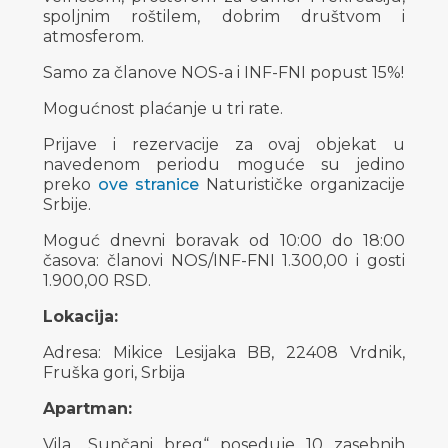
spoljnim roštilem, dobrim društvom i
atmosferom.
Samo za članove NOS-a i INF-FNI popust 15%!
Mogućnost plaćanje u tri rate.
Prijave i rezervacije za ovaj objekat u
navedenom periodu moguće su jedino
preko
ove stranice
Naturističke organizacije
Srbije.
Moguć dnevni boravak od 10:00 do 18:00
časova: članovi NOS/INF-FNI 1.300,00 i gosti
1.900,00 RSD.
Lokacija:
Adresa: Mikice Lesijaka BB, 22408 Vrdnik,
Fruška gori, Srbija
Apartman:
Vila „Sunčani breg“ poseduje 10 zasebnih