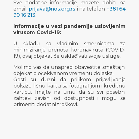
Sve dodatne informacije možete dobiti na
email:
prijava@nos.org.rs
i na telefon
+381 64
90 16 213
.
Informacije u vezi pandemije uslovljenim
virusom Covid-19:
U skladu sa vladinim smernicama za
minimiziranje prenosa koronavirusa (COVID-
19), ovaj objekat će usklađivati svoje usluge.
Molimo vas da unapred obavestite smeštajni
objekat o očekivanom vremenu dolaska.
Gosti su dužni da prilikom prijavljivanja
pokažu ličnu kartu sa fotografijom i kreditnu
karticu. Imajte na umu da su svi posebni
zahtevi zavisni od dostupnosti i mogu se
primeniti dodatni troškovi.