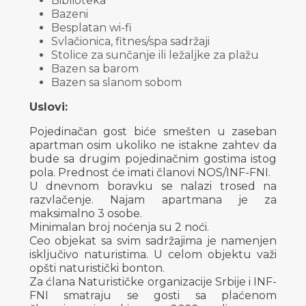
Biblioteka
Bazeni
Besplatan wi-fi
Svlačionica, fitnes/spa sadržaji
Stolice za sunčanje ili ležaljke za plažu
Bazen sa barom
Bazen sa slanom sobom
Uslovi:
Pojedinačan gost biće smešten u zaseban
apartman osim ukoliko ne istakne zahtev da
bude sa drugim pojedinačnim gostima istog
pola. Prednost će imati članovi NOS/INF-FNI.
U dnevnom boravku se nalazi trosed na
razvlačenje. Najam apartmana je za
maksimalno 3 osobe.
Minimalan broj noćenja su 2 noći.
Ceo objekat sa svim sadržajima je namenjen
isključivo naturistima. U celom objektu važi
opšti naturistički bonton.
Za ćlana Naturističke organizacije Srbije i INF-
FNI smatraju se gosti sa plaćenom