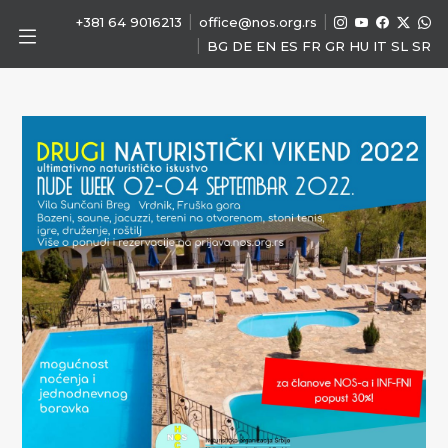
|
|
+381 64 9016213
office@nos.org.rs
|
BG
DE
EN
ES
FR
GR
HU
IT
SL
SR