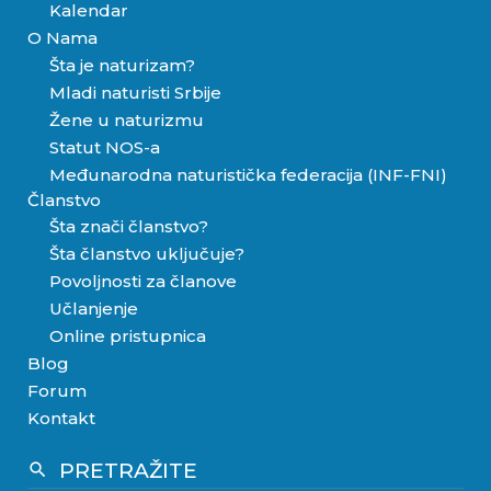
Kalendar
O Nama
Šta je naturizam?
Mladi naturisti Srbije
Žene u naturizmu
Statut NOS-a
Međunarodna naturistička federacija (INF-FNI)
Članstvo
Šta znači članstvo?
Šta članstvo uključuje?
Povoljnosti za članove
Učlanjenje
Online pristupnica
Blog
Forum
Kontakt
PRETRAŽITE
search