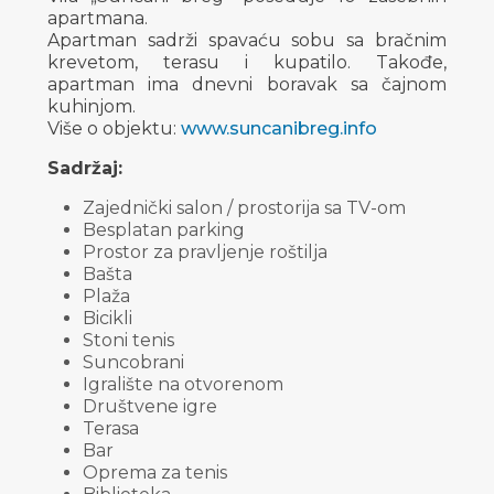
apartmana.
Apartman sadrži spavaću sobu sa bračnim
krevetom, terasu i kupatilo. Takođe,
apartman ima dnevni boravak sa čajnom
kuhinjom.
Više o objektu:
www.suncanibreg.info
Sadržaj:
Zajednički salon / prostorija sa TV-om
Besplatan parking
Prostor za pravljenje roštilja
Bašta
Plaža
Bicikli
Stoni tenis
Suncobrani
Igralište na otvorenom
Društvene igre
Terasa
Bar
Oprema za tenis