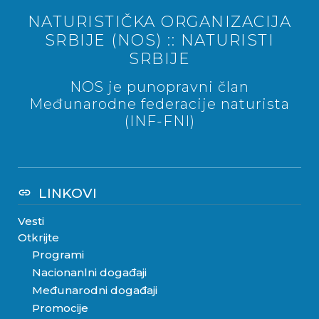
NATURISTIČKA ORGANIZACIJA
SRBIJE (NOS) :: NATURISTI
SRBIJE
NOS je punopravni član
Međunarodne federacije naturista
(INF-FNI)
LINKOVI
link
Vesti
Otkrijte
Programi
Nacionanlni događaji
Međunarodni događaji
Promocije