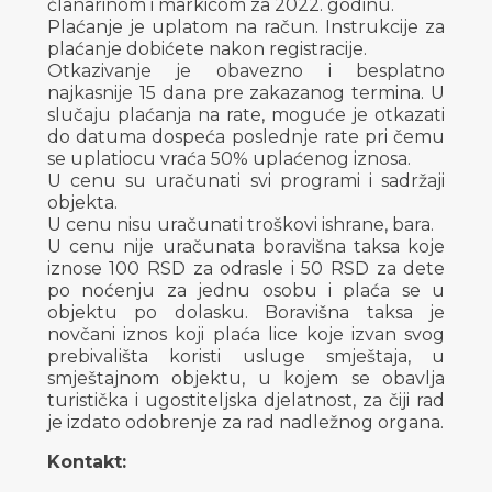
članarinom i markicom za 2022. godinu.
Plaćanje je uplatom na račun. Instrukcije za
plaćanje dobićete nakon registracije.
Otkazivanje je obavezno i besplatno
najkasnije 15 dana pre zakazanog termina. U
slučaju plaćanja na rate, moguće je otkazati
do datuma dospeća poslednje rate pri čemu
se uplatiocu vraća 50% uplaćenog iznosa.
U cenu su uračunati svi programi i sadržaji
objekta.
U cenu nisu uračunati troškovi ishrane, bara.
U cenu nije uračunata boravišna taksa koje
iznose 100 RSD za odrasle i 50 RSD za dete
po noćenju za jednu osobu i plaća se u
objektu po dolasku. Boravišna taksa je
novčani iznos koji plaća lice koje izvan svog
prebivališta koristi usluge smještaja, u
smještajnom objektu, u kojem se obavlja
turistička i ugostiteljska djelatnost, za čiji rad
je izdato odobrenje za rad nadležnog organa.
Kontakt: