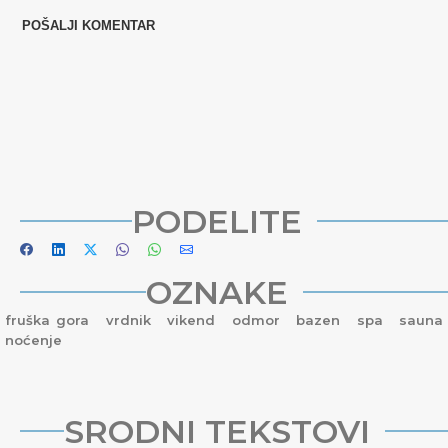
PODELITE
OZNAKE
fruška gora
vrdnik
vikend
odmor
bazen
spa
sauna
noćenje
SRODNI TEKSTOVI