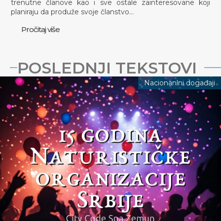
trenutne članove kao i sve ostale zainteresovane koji
planiraju da produže svoje članstvo…
Pročitaj više
POSLEDNJI TEKSTOVI
Nacionanlni događaji