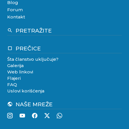
Blog
Forum
Kontakt
PRETRAŽITE
search
PREČICE
crop_square
Šta članstvo uključuje?
Galerija
Web linkovi
Flajeri
FAQ
Uslovi korišćenja
NAŠE MREŽE
public