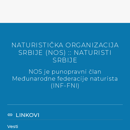
NATURISTIČKA ORGANIZACIJA
SRBIJE (NOS) :: NATURISTI
SRBIJE
NOS je punopravni član
Međunarodne federacije naturista
(INF-FNI)
LINKOVI
link
Vesti