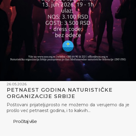
26.05.2026.
PETNAEST GODINA NATURISTIČKE
ORGANIZACIJE SRBIJE
Poštovani prijatelji,prosto ne možemo da verujemo da je
prošlo već petnaest godina, i to kakvih…
Pročitaj više