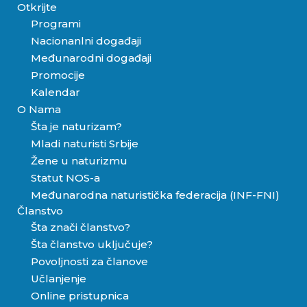
Otkrijte
Programi
Nacionanlni događaji
Međunarodni događaji
Promocije
Kalendar
O Nama
Šta je naturizam?
Mladi naturisti Srbije
Žene u naturizmu
Statut NOS-a
Međunarodna naturistička federacija (INF-FNI)
Članstvo
Šta znači članstvo?
Šta članstvo uključuje?
Povoljnosti za članove
Učlanjenje
Online pristupnica