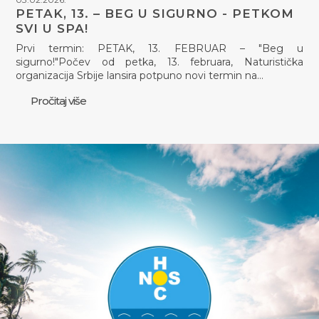
PETAK, 13. – BEG U SIGURNO - PETKOM
SVI U SPA!
Prvi termin: PETAK, 13. FEBRUAR – "Beg u
sigurno!"Počev od petka, 13. februara, Naturistička
organizacija Srbije lansira potpuno novi termin na…
Pročitaj više