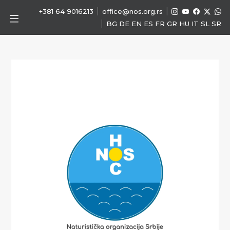
|
|
+381 64 9016213
office@nos.org.rs
|
BG
DE
EN
ES
FR
GR
HU
IT
SL
SR