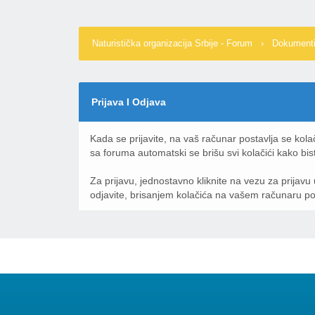
Naturistička organizacija Srbije - Forum
›
Dokument
Prijava I Odjava
Kada se prijavite, na vaš računar postavlja se kola
sa foruma automatski se brišu svi kolačići kako bis
Za prijavu, jednostavno kliknite na vezu za prija
odjavite, brisanjem kolačića na vašem računaru post