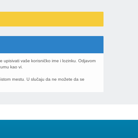
te upisivati vaše korisničko ime i lozinku. Odjavom
orumu kao vi.
a istom mestu. U slučaju da ne možete da se