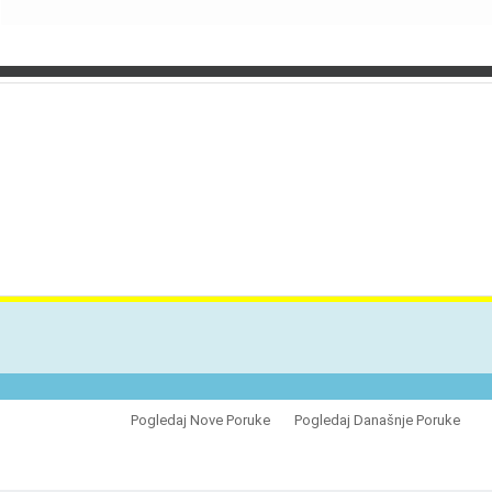
VES
Pogledaj Nove Poruke
Pogledaj Današnje Poruke