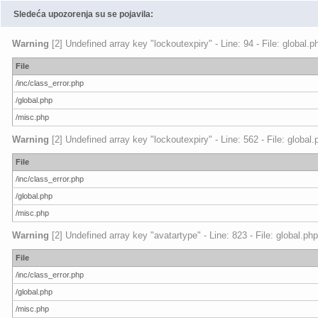
Sledeća upozorenja su se pojavila:
Warning
[2] Undefined array key "lockoutexpiry" - Line: 94 - File: global.
File
/inc/class_error.php
/global.php
/misc.php
Warning
[2] Undefined array key "lockoutexpiry" - Line: 562 - File: global
File
/inc/class_error.php
/global.php
/misc.php
Warning
[2] Undefined array key "avatartype" - Line: 823 - File: global.ph
File
/inc/class_error.php
/global.php
/misc.php