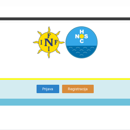
TI
O NAMA
BLOG
FORUM
KON
Otkrijte
Članstvo
Prijava
Registracija