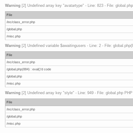
Warning
[2] Undefined array key "avatartype" - Line: 823 - File: global.ph
File
/inc/class_error.php
/global.php
/misc.php
Warning
[2] Undefined variable $awaitingusers - Line: 2 - File: global.php
File
/inc/class_error.php
/global.php(884) : eval()'d code
/global.php
/misc.php
Warning
[2] Undefined array key "style" - Line: 949 - File: global.php PHP
File
/inc/class_error.php
/global.php
/misc.php