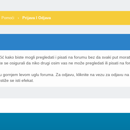
i Pomoći
›
Prijava I Odjava
čić kako biste mogli pregledati i pisati na forumu bez da svaki put mora
te se osigurali da niko drugi osim vas ne može pregledati ili pisati na f
vu u gornjem levom uglu foruma. Za odjavu, kliknite na vezu za odjavu n
iže se isti efekat.