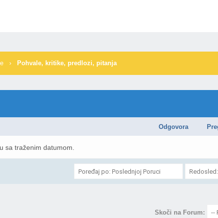
me
›
Pohvale, kritike, predlozi, pitanja
Odgovora
Pre
mu sa traženim datumom.
Skoči na Forum: