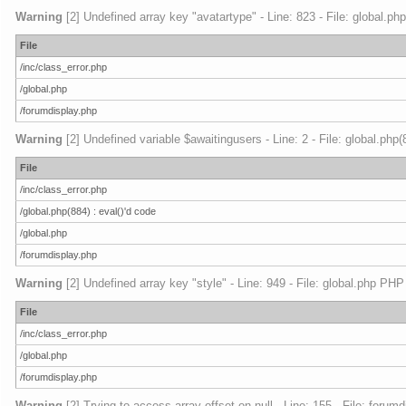
Warning
[2] Undefined array key "avatartype" - Line: 823 - File: global.ph
File
/inc/class_error.php
/global.php
/forumdisplay.php
Warning
[2] Undefined variable $awaitingusers - Line: 2 - File: global.php
File
/inc/class_error.php
/global.php(884) : eval()'d code
/global.php
/forumdisplay.php
Warning
[2] Undefined array key "style" - Line: 949 - File: global.php PHP
File
/inc/class_error.php
/global.php
/forumdisplay.php
Warning
[2] Trying to access array offset on null - Line: 155 - File: foru