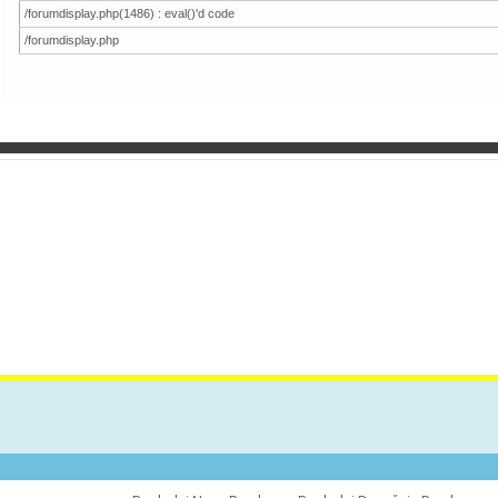
/forumdisplay.php(1486) : eval()'d code
/forumdisplay.php
VES