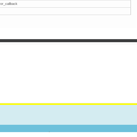
ror_callback
TAKT
Forum
Pretraga
Spisak Članova
Kalendar
Pomoć