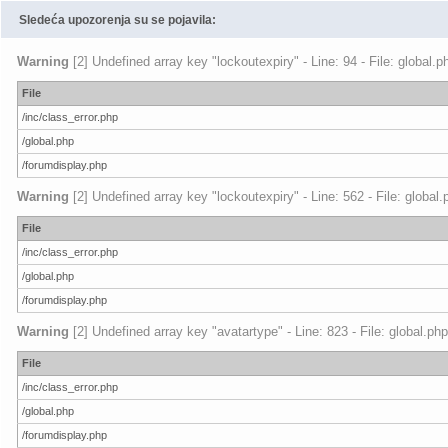
Sledeća upozorenja su se pojavila:
Warning
[2] Undefined array key "lockoutexpiry" - Line: 94 - File: global.
File
/inc/class_error.php
/global.php
/forumdisplay.php
Warning
[2] Undefined array key "lockoutexpiry" - Line: 562 - File: global
File
/inc/class_error.php
/global.php
/forumdisplay.php
Warning
[2] Undefined array key "avatartype" - Line: 823 - File: global.ph
File
/inc/class_error.php
/global.php
/forumdisplay.php