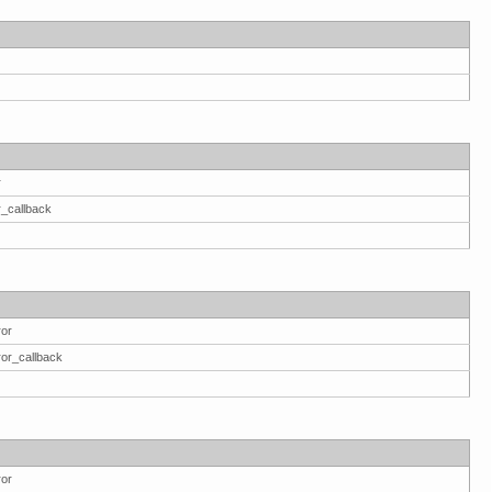
r
r_callback
ror
ror_callback
ror