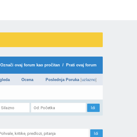
Označi ovaj forum kao pročitan
/
Prati ovaj forum
gleda
Ocena
Poslednja Poruka
[
uzlazno
]