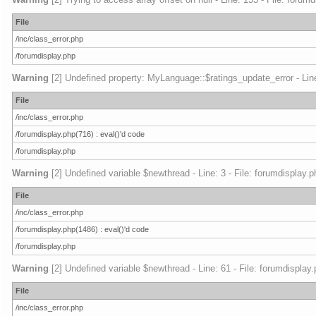
File
/inc/class_error.php
/forumdisplay.php
Warning
[2] Undefined property: MyLanguage::$ratings_update_error - Line:
File
/inc/class_error.php
/forumdisplay.php(716) : eval()'d code
/forumdisplay.php
Warning
[2] Undefined variable $newthread - Line: 3 - File: forumdisplay.p
File
/inc/class_error.php
/forumdisplay.php(1486) : eval()'d code
/forumdisplay.php
Warning
[2] Undefined variable $newthread - Line: 61 - File: forumdisplay
File
/inc/class_error.php