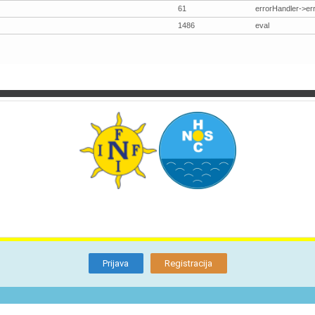
61
errorHandler->er
1486
eval
TI
O NAMA
BLOG
FORUM
KON
Otkrijte
Članstvo
Prijava
Registracija