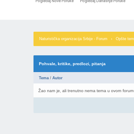
Pogledaj Nove Poruke
Pogledaj Današnje Poruke
Naturistička organizacija Srbije - Forum
›
Opšte te
Pohvale, kritike, predlozi, pitanja
Tema
/
Autor
Žao nam je, ali trenutno nema tema u ovom foru