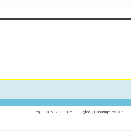
VES
Pogledaj Nove Poruke
Pogledaj Današnje Poruke