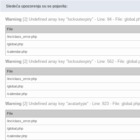
Sledeća upozorenja su se pojavila:
Warning
[2] Undefined array key "lockoutexpiry" - Line: 94 - File: global.
File
/inc/class_error.php
/global.php
/calendar.php
Warning
[2] Undefined array key "lockoutexpiry" - Line: 562 - File: global
File
/inc/class_error.php
/global.php
/calendar.php
Warning
[2] Undefined array key "avatartype" - Line: 823 - File: global.ph
File
/inc/class_error.php
/global.php
/calendar.php