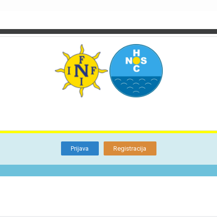
TI
O NAMA
BLOG
FORUM
KON
Otkrijte
Članstvo
Prijava
Registracija