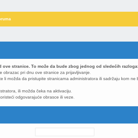
oruma
gled ove stranice. To može da bude zbog jednog od sledećih razloga
ite obrazac pri dnu ove stranice za prijavljivanje.
 li možda da pristupite stranicama administratora ili sadržaju kom ne b
atora, ili možda čeka na aktivaciju.
koristeći odgovarajuće obrasce ili veze.