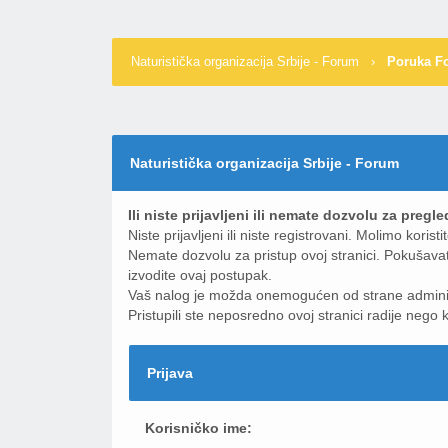
Naturistička organizacija Srbije - Forum
›
Poruka F
Naturistička organizacija Srbije - Forum
Ili niste prijavljeni ili nemate dozvolu za pre
Niste prijavljeni ili niste registrovani. Molimo korist
Nemate dozvolu za pristup ovoj stranici. Pokušavate
izvodite ovaj postupak.
Vaš nalog je možda onemogućen od strane administr
Pristupili ste neposredno ovoj stranici radije nego 
Prijava
Korisničko ime: