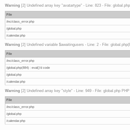
Warning
[2] Undefined array key "avatartype" - Line: 823 - File: global.ph
File
/inc/class_error.php
/global.php
/calendar.php
Warning
[2] Undefined variable $awaitingusers - Line: 2 - File: global.php
File
/inc/class_error.php
/global.php(884) : eval()'d code
/global.php
/calendar.php
Warning
[2] Undefined array key "style" - Line: 949 - File: global.php PHP
File
/inc/class_error.php
/global.php
/calendar.php