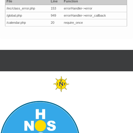
File
Line
Function
/inc/class_error.php
153
errorHandler->error
/global.php
949
errorHandler->error_callback
/calendar.php
20
require_once