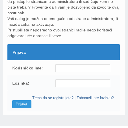
da pristupite stranicama administratora ili sadržaju kom ne
biste trebali? Proverite da li vam je dozvoljeno da izvodite ovaj
postupak.
Vaš nalog je možda onemogućen od strane administratora, ili
možda čeka na aktivaciju.
Pristupili ste neposredno ovoj stranici radije nego koristeći
odgovarajuće obrasce ili veze.
Prijava
Korisničko ime:
Lozinka:
Treba da se registrujete?
|
Zaboravili ste lozinku?