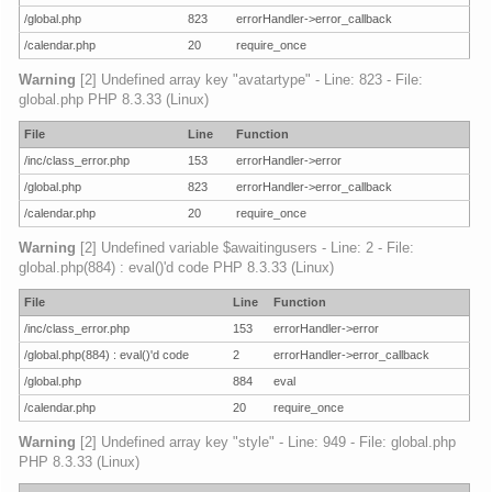
/global.php
823
errorHandler->error_callback
/calendar.php
20
require_once
Warning
[2] Undefined array key "avatartype" - Line: 823 - File:
global.php PHP 8.3.33 (Linux)
File
Line
Function
/inc/class_error.php
153
errorHandler->error
/global.php
823
errorHandler->error_callback
/calendar.php
20
require_once
Warning
[2] Undefined variable $awaitingusers - Line: 2 - File:
global.php(884) : eval()'d code PHP 8.3.33 (Linux)
File
Line
Function
/inc/class_error.php
153
errorHandler->error
/global.php(884) : eval()'d code
2
errorHandler->error_callback
/global.php
884
eval
/calendar.php
20
require_once
Warning
[2] Undefined array key "style" - Line: 949 - File: global.php
PHP 8.3.33 (Linux)