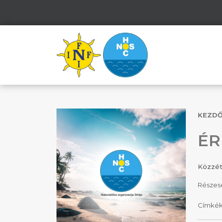
KEZD
ÉR
Közzé
Részes
Címké