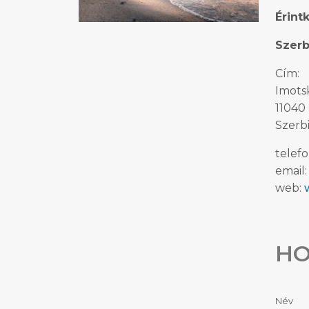
Érint
Szerb
Cím:
Imots
11040
Szerb
telef
email
web:
HO
Név