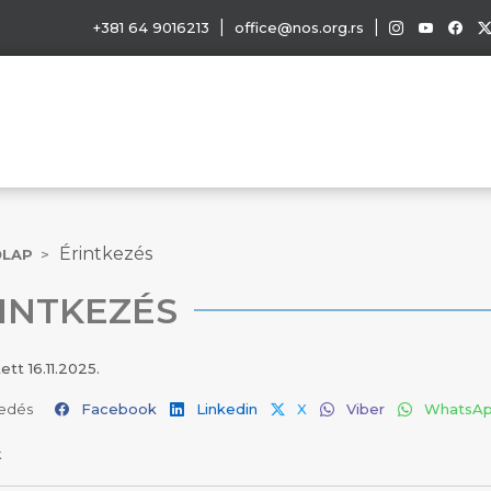
|
|
+381 64 9016213
office@nos.org.rs
Érintkezés
ŐLAP
INTKEZÉS
tett
16.11.2025.
edés
Facebook
Linkedin
X
Viber
WhatsA
k