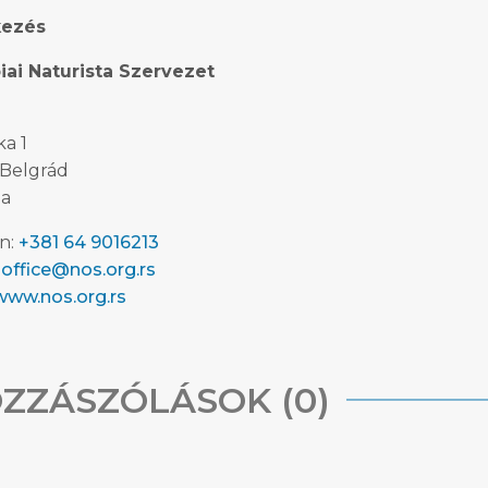
kezés
iai Naturista Szervezet
ka 1
 Belgrád
ia
on:
+381 64 9016213
:
office@nos.org.rs
www.nos.org.rs
ZZÁSZÓLÁSOK (0)