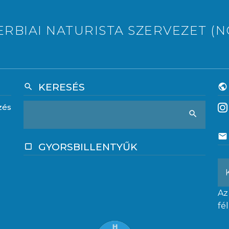
ERBIAI NATURISTA SZERVEZET (N
KERESÉS
search
public
zés
search
email
GYORSBILLENTYŰK
crop_square
Az
fé