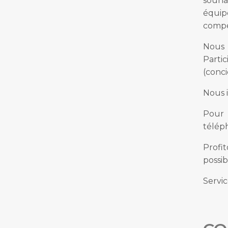
souha
équip
compét
Nous 
Parti
(conci
Nous i
Pour 
télé
Profi
possib
Servic