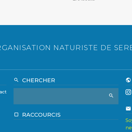
GANISATION NATURISTE DE SER
CHERCHER
search
public
act
search
email
RACCOURCIS
crop_square
So
ne