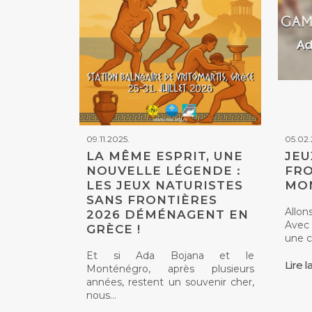
09.11.2025.
05.02.
LA MÊME ESPRIT, UNE
JEU
NOUVELLE LÉGENDE :
FRO
LES JEUX NATURISTES
MON
SANS FRONTIÈRES
Allon
2026 DÉMÉNAGENT EN
Avec 
GRÈCE !
une 
Et si Ada Bojana et le
Lire l
Monténégro, après plusieurs
années, restent un souvenir cher,
nous…