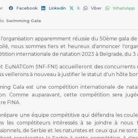
er
Facebook
Linkedin
X
Viber
WhatsApp
lés
Swimming Gala
 l'organisation apparemment réussie du 50ème gala de n
bilé, nous sommes fiers et heureux d'annoncer l'organ
tition internationale de natation 2023 à Belgrade, du 
t EuNATCom (INF-FNI) accueilleront des concurrents et
s veillerons à nouveau à justifier le statut d'un hôte bon 
ing Gala est une compétition internationale de natati
ion. Comme auparavant, cette compétition sera jugée
tre FINA.
répare une équipe compétitive qui défendra les couleur
ons les compétiteurs intéressés à se joindre à nous.
sionnels, de Serbie et les naturistes et ceux qui ne son