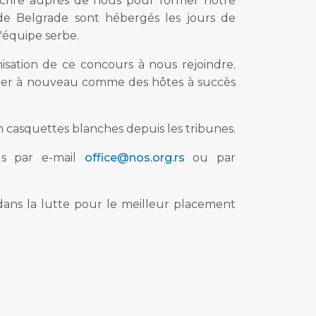
nscrire auprès de nous pour former notre
de Belgrade sont hébergés les jours de
'équipe serbe.
nisation de ce concours à nous rejoindre.
nter à nouveau comme des hôtes à succès
n casquettes blanches depuis les tribunes.
us par e-mail
office@nos.org.rs
ou par
 dans la lutte pour le meilleur placement