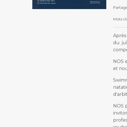
Partag
Mots c
Après
du ju
compé
NOS e
et nou
Swimm
natat
d'arbi
NOS p
invit
profes