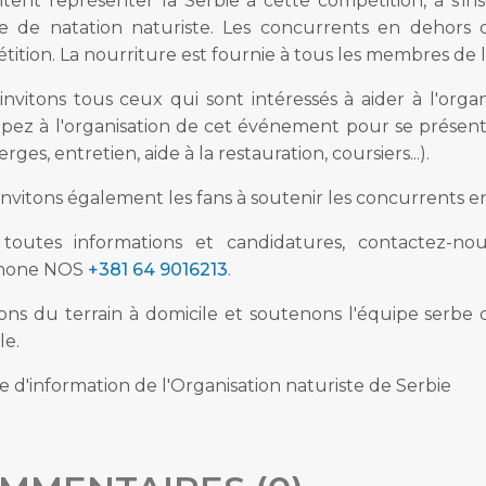
itent représenter la Serbie à cette compétition, à s'i
e de natation naturiste. Les concurrents en dehors 
ition. La nourriture est fournie à tous les membres de l
invitons tous ceux qui sont intéressés à aider à l'orga
cipez à l'organisation de cet événement pour se prése
erges, entretien, aide à la restauration, coursiers...).
nvitons également les fans à soutenir les concurrents e
toutes informations et candidatures, contactez-no
phone NOS
+381 64 9016213
.
tons du terrain à domicile et soutenons l'équipe serbe
le.
e d'information de l'Organisation naturiste de Serbie