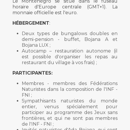
Le Monténégro se situe dans le fuseau
horaire d'Europe centrale (GMT+1). La
monnaie officielle est l'euro.
HÉBERGEMENT
:
Deux types de bungalows doubles en
demi-pension - buffet, Bojana A et
Bojana LUX ;
Autocamp – restauration autonome (il
est possible d'organiser les repas au
restaurant du village à vos frais) ;
PARTICIPANTES:
Membres - membres des Fédérations
Naturistes dans la composition de l'INF -
FNI ;
Sympathisants naturistes du monde
entier, venus spécialement pour
participer au programme des Jeux sans
frontières, et qui ne sont pas membres
de l'INF - FNI ;
Invités naturistes d'Ada Bojana, qui sont