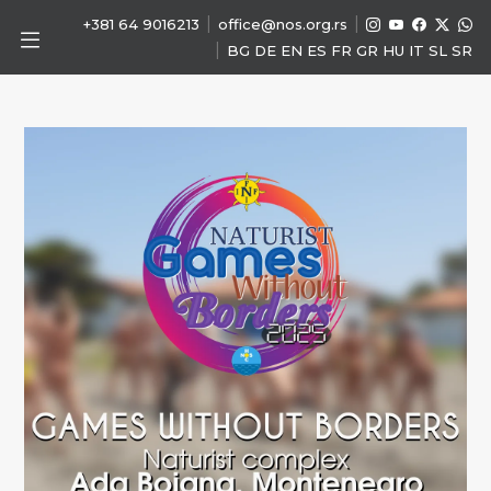
|
|
+381 64 9016213
office@nos.org.rs
|
BG
DE
EN
ES
FR
GR
HU
IT
SL
SR