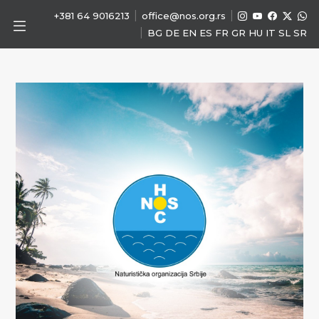
|
|
+381 64 9016213
office@nos.org.rs
|
BG
DE
EN
ES
FR
GR
HU
IT
SL
SR