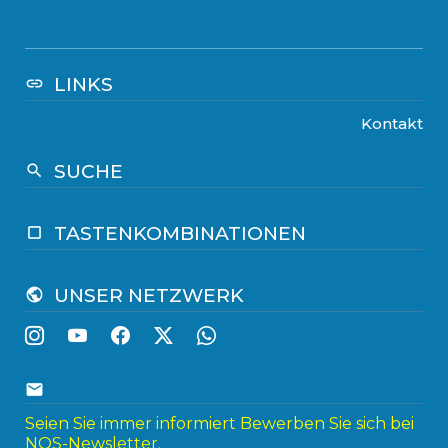
LINKS
link
Kontakt
SUCHE
search
TASTENKOMBINATIONEN
crop_square
UNSER NETZWERK
public
email
Seien Sie immer informiert Bewerben Sie sich bei
NOS-Newsletter.