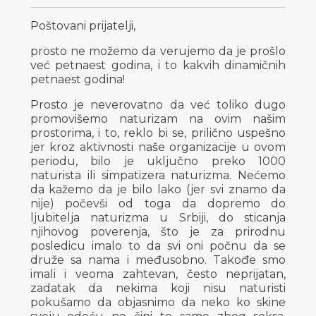
Poštovani prijatelji,
prosto ne možemo da verujemo da je prošlo
već petnaest godina, i to kakvih dinamičnih
petnaest godina!
Prosto je neverovatno da već toliko dugo
promovišemo naturizam na ovim našim
prostorima, i to, reklo bi se, prilično uspešno
jer kroz aktivnosti naše organizacije u ovom
periodu, bilo je uključno preko 1000
naturista ili simpatizera naturizma. Nećemo
da kažemo da je bilo lako (jer svi znamo da
nije) počevši od toga da dopremo do
ljubitelja naturizma u Srbiji, do sticanja
njihovog poverenja, što je za prirodnu
posledicu imalo to da svi oni počnu da se
druže sa nama i međusobno. Takođe smo
imali i veoma zahtevan, često neprijatan,
zadatak da nekima koji nisu naturisti
pokušamo da objasnimo da neko ko skine