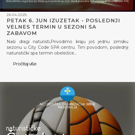
26.04.2025.
PETAK 6. JUN IZUZETAK - POSLEDNJI
VELNES TERMIN U SEZONI SA
ZABAVOM
Naši dragi naturisti,Privodimo kraju još jednu zimsku
sezonu u City Code SPA centru. Tim povodom, poslednji
naturistički spa termin obeležiće…
Pročitaj više