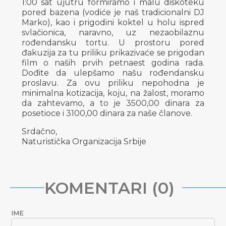
1:00 sat ujutru formiramo i malu diskoteku
pored bazena (vodiće je naš tradicionalni DJ
Marko), kao i prigodini koktel u holu ispred
svlačionica, naravno, uz nezaobilaznu
rođendansku tortu. U prostoru pored
đakuzija za tu priliku prikazivaće se prigodan
film o naših prvih petnaest godina rada.
Dođite da ulepšamo našu rođendansku
proslavu. Za ovu priliku nepohodna je
minimalna kotizacija, koju, na žalost, moramo
da zahtevamo, a to je 3500,00 dinara za
posetioce i 3100,00 dinara za naše članove.
Srdačno,
Naturistička Organizacija Srbije
KOMENTARI (0)
IME