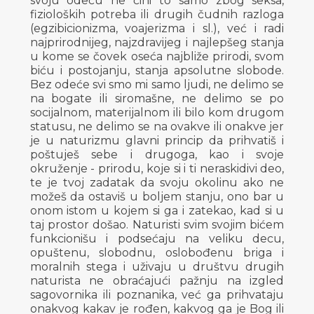
svoju odeću ne čini to samo zbog seksa,
fizioloških potreba ili drugih čudnih razloga
(egzibicionizma, voajerizma i sl.), već i radi
najprirodnijeg, najzdravijeg i najlepšeg stanja
u kome se čovek oseća najbliže prirodi, svom
biću i postojanju, stanja apsolutne slobode.
Bez odeće svi smo mi samo ljudi, ne delimo se
na bogate ili siromašne, ne delimo se po
socijalnom, materijalnom ili bilo kom drugom
statusu, ne delimo se na ovakve ili onakve jer
je u naturizmu glavni princip da prihvatiš i
poštuješ sebe i drugoga, kao i svoje
okruženje - prirodu, koje si i ti neraskidivi deo,
te je tvoj zadatak da svoju okolinu ako ne
možeš da ostaviš u boljem stanju, ono bar u
onom istom u kojem si ga i zatekao, kad si u
taj prostor došao. Naturisti svim svojim bićem
funkcionišu i podsećaju na veliku decu,
opuštenu, slobodnu, oslobođenu briga i
moralnih stega i uživaju u društvu drugih
naturista ne obraćajući pažnju na izgled
sagovornika ili poznanika, već ga prihvataju
onakvog kakav je rođen, kakvog ga je Bog ili