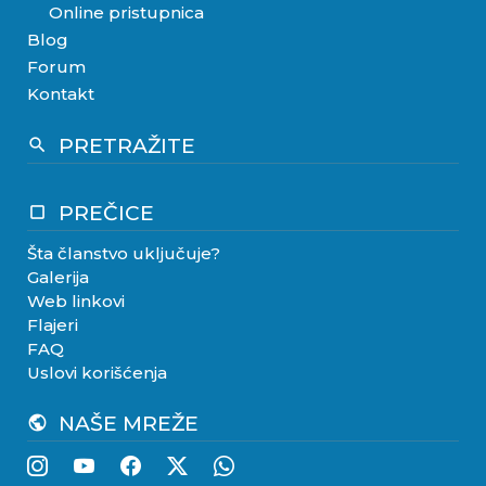
Online pristupnica
Blog
Forum
Kontakt
PRETRAŽITE
search
PREČICE
crop_square
Šta članstvo uključuje?
Galerija
Web linkovi
Flajeri
FAQ
Uslovi korišćenja
NAŠE MREŽE
public