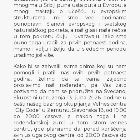
mnogima u Srbiji puna usta puta u Evropu, a
mnogi maštaju o učešću u evropskim
strukturama, mi smo već godinama
punopravni članovi evropskog i svetskog
naturističkog pokreta, a naš glas i naša reč se
u tom pokretu čuju i uvažavaju. Iako smo
puno toga uradili za prvih petnaest godina,
imamo i volju i želju da u sledećim periodu
uradimo još više.
Kako bi se zahvalili svima onima koji su nam
pomogli i pratili nas ovih prvih petnaest
godina, želimo da sa vama zajedno
proslavimo naš rođendan, pa Vas zato
pozivamo da nam se pridružite na Svečanoj
Skupštini udruženja 13. juna 2026. godine u
bašti našeg baznog okupljanja, Velnes centra
“City Code” u Zemunu, Slavonska 18, od 19:00
do 20:00 časova, a nakon toga i na
rođendanskoj žurci u tom istom velnes
centru, gde planiramo da, pored korišćenja
svih usluga ovog centra, od 20:00 časova do