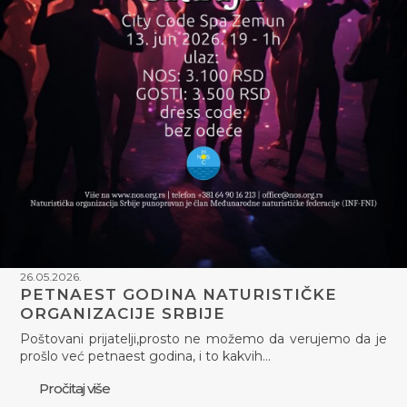
26.05.2026.
PETNAEST GODINA NATURISTIČKE
ORGANIZACIJE SRBIJE
Poštovani prijatelji,prosto ne možemo da verujemo da je
prošlo već petnaest godina, i to kakvih…
Pročitaj više