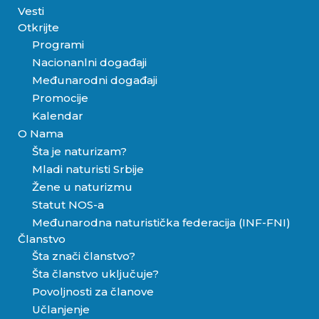
Vesti
Otkrijte
Programi
Nacionanlni događaji
Međunarodni događaji
Promocije
Kalendar
O Nama
Šta je naturizam?
Mladi naturisti Srbije
Žene u naturizmu
Statut NOS-a
Međunarodna naturistička federacija (INF-FNI)
Članstvo
Šta znači članstvo?
Šta članstvo uključuje?
Povoljnosti za članove
Učlanjenje