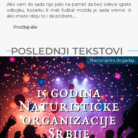
Ako vam do sada nije palo na pamet da bez odeće igrate
odbojku, košarku ili mali fudbal možda je sada vreme. A
ako imate ideju to i da probate,…
Pročitaj više
POSLEDNJI TEKSTOVI
Nacionanlni događaji