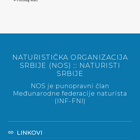
NATURISTIČKA ORGANIZACIJA
SRBIJE (NOS) :: NATURISTI
SRBIJE
NOS je punopravni član
Međunarodne federacije naturista
(INF-FNI)
LINKOVI
link