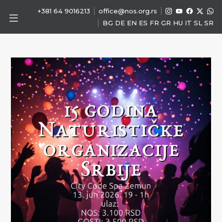
|
|
+381 64 9016213
office@nos.org.rs
|
BG
DE
EN
ES
FR
GR
HU
IT
SL
SR