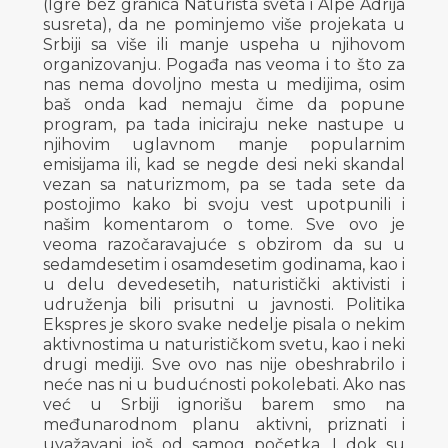
(Igre bez granica Naturista sveta i Alpe Adrija
susreta), da ne pominjemo više projekata u
Srbiji sa više ili manje uspeha u njihovom
organizovanju. Pogađa nas veoma i to što za
nas nema dovoljno mesta u medijima, osim
baš onda kad nemaju čime da popune
program, pa tada iniciraju neke nastupe u
njihovim uglavnom manje popularnim
emisijama ili, kad se negde desi neki skandal
vezan sa naturizmom, pa se tada sete da
postojimo kako bi svoju vest upotpunili i
našim komentarom o tome. Sve ovo je
veoma razočaravajuće s obzirom da su u
sedamdesetim i osamdesetim godinama, kao i
u delu devedesetih, naturistički aktivisti i
udruženja bili prisutni u javnosti. Politika
Ekspres je skoro svake nedelje pisala o nekim
aktivnostima u naturističkom svetu, kao i neki
drugi mediji. Sve ovo nas nije obeshrabrilo i
neće nas ni u budućnosti pokolebati. Ako nas
već u Srbiji ignorišu barem smo na
međunarodnom planu aktivni, priznati i
uvažavani još od samog početka. I dok su