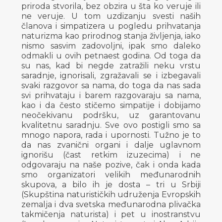
priroda stvorila, bez obzira u šta ko veruje ili
ne veruje. U tom uzdizanju svesti naših
članova i simpatizera u pogledu prihvatanja
naturizma kao prirodnog stanja življenja, iako
nismo sasvim zadovoljni, ipak smo daleko
odmakli u ovih petnaest godina. Od toga da
su nas, kad bi negde zatražili neku vrstu
saradnje, ignorisali, zgražavali se i izbegavali
svaki razgovor sa nama, do toga da nas sada
svi prihvataju i barem razgovaraju sa nama,
kao i da često stičemo simpatije i dobijamo
neočekivanu podršku, uz garantovanu
kvalitetnu saradnju. Sve ovo postigli smo sa
mnogo napora, rada i upornosti. Tužno je to
da nas zvanični organi i dalje uglavnom
ignorišu (čast retkim izuzecima) i ne
odgovaraju na naše pozive, čak i onda kada
smo organizatori velikih međunarodnih
skupova, a bilo ih je dosta – tri u Srbiji
(Skupština naturističkih udruženja Evropskih
zemalja i dva svetska međunarodna plivačka
takmičenja naturista) i pet u inostranstvu