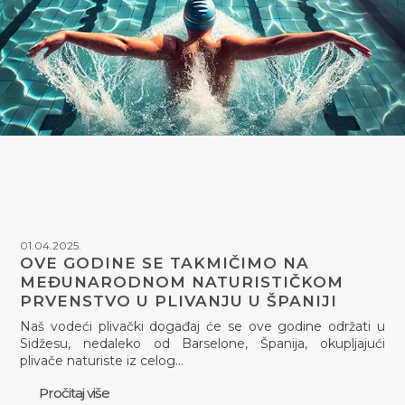
01.04.2025.
OVE GODINE SE TAKMIČIMO NA
MEĐUNARODNOM NATURISTIČKOM
PRVENSTVO U PLIVANJU U ŠPANIJI
Naš vodeći plivački događaj će se ove godine održati u
Sidžesu, nedaleko od Barselone, Španija, okupljajući
plivače naturiste iz celog…
Pročitaj više