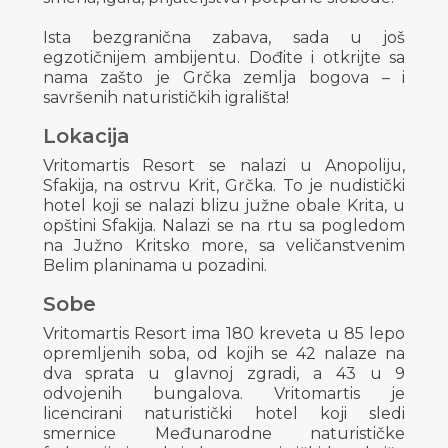
Ista bezgranična zabava, sada u još
egzotičnijem ambijentu. Dođite i otkrijte sa
nama zašto je Grčka zemlja bogova – i
savršenih naturističkih igrališta!
Lokacija
Vritomartis Resort se nalazi u Anopoliju,
Sfakija, na ostrvu Krit, Grčka. To je nudistički
hotel koji se nalazi blizu južne obale Krita, u
opštini Sfakija. Nalazi se na rtu sa pogledom
na Južno Kritsko more, sa veličanstvenim
Belim planinama u pozadini.
Sobe
Vritomartis Resort ima 180 kreveta u 85 lepo
opremljenih soba, od kojih se 42 nalaze na
dva sprata u glavnoj zgradi, a 43 u 9
odvojenih bungalova. Vritomartis je
licencirani naturistički hotel koji sledi
smernice Međunarodne naturističke