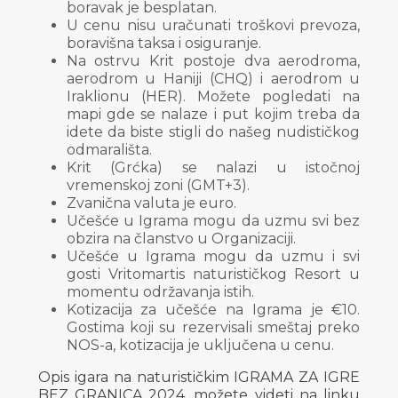
boravak je besplatan.
U cenu nisu uračunati troškovi prevoza,
boravišna taksa i osiguranje.
Na ostrvu Krit postoje dva aerodroma,
aerodrom u Haniji (CHQ) i aerodrom u
Iraklionu (HER). Možete pogledati na
mapi gde se nalaze i put kojim treba da
idete da biste stigli do našeg nudističkog
odmarališta.
Krit (Grćka) se nalazi u istočnoj
vremenskoj zoni (GMT+3).
Zvanična valuta je euro.
Učešće u Igrama mogu da uzmu svi bez
obzira na članstvo u Organizaciji.
Učešće u Igrama mogu da uzmu i svi
gosti Vritomartis naturističkog Resort u
momentu održavanja istih.
Kotizacija za učešće na Igrama je €10.
Gostima koji su rezervisali smeštaj preko
NOS-a, kotizacija je uključena u cenu.
Opis igara na naturističkim IGRAMA ZA IGRE
BEZ GRANICA 2024. možete videti na linku