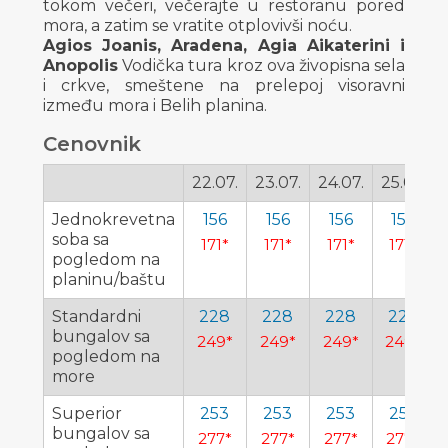
tokom večeri, večerajte u restoranu pored
mora, a zatim se vratite otplovivši noću.
Agios Joanis, Aradena, Agia Aikaterini i
Anopolis
Vodička tura kroz ova živopisna sela
i crkve, smeštene na prelepoj visoravni
između mora i Belih planina.
Cenovnik
22.07.
23.07.
24.07.
25.07.
Jednokrevetna
156
156
156
156
soba sa
171*
171*
171*
171*
pogledom na
planinu/baštu
Standardni
228
228
228
228
bungalov sa
249*
249*
249*
249*
pogledom na
more
Superior
253
253
253
253
bungalov sa
277*
277*
277*
277*