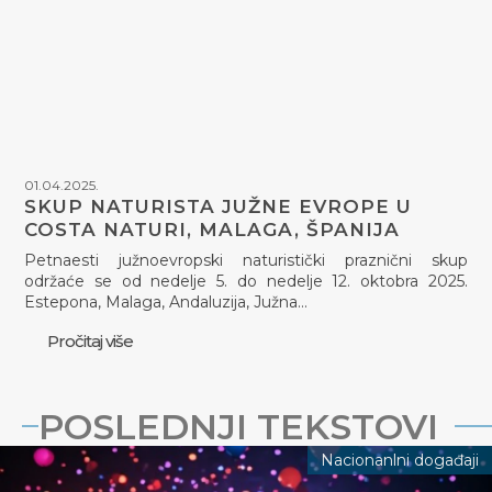
01.04.2025.
SKUP NATURISTA JUŽNE EVROPE U
COSTA NATURI, MALAGA, ŠPANIJA
Petnaesti južnoevropski naturistički praznični skup
održaće se od nedelje 5. do nedelje 12. oktobra 2025.
Estepona, Malaga, Andaluzija, Južna…
Pročitaj više
POSLEDNJI TEKSTOVI
Nacionanlni događaji