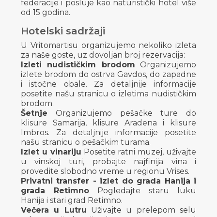
federacije i posluje kao naturistički hotel više
od 15 godina.
Hotelski sadržaji
U Vritomartisu organizujemo nekoliko izleta
za naše goste, uz dovoljan broj rezervacija:
Izleti nudističkim brodom
Organizujemo
izlete brodom do ostrva Gavdos, do zapadne
i istočne obale. Za detaljnije informacije
posetite našu stranicu o izletima nudističkim
brodom.
Šetnje
Organizujemo pešačke ture do
klisure Samarija, klisure Aradena i klisure
Imbros. Za detaljnije informacije posetite
našu stranicu o pešačkim turama.
Izlet u vinariju
Posetite ratni muzej, uživajte
u vinskoj turi, probajte najfinija vina i
provedite slobodno vreme u regionu Vrises.
Privatni transfer - izlet do grada Hanija i
grada Retimno
Pogledajte staru luku
Hanija i stari grad Retimno.
Večera u Lutru
Uživajte u prelepom selu