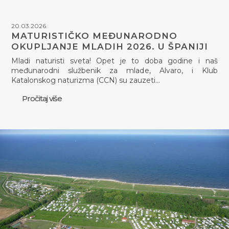
20.03.2026.
MATURISTIČKO MEĐUNARODNO
OKUPLJANJE MLADIH 2026. U ŠPANIJI
Mladi naturisti sveta! Opet je to doba godine i naš
međunarodni službenik za mlade, Alvaro, i Klub
Katalonskog naturizma (CCN) su zauzeti…
Pročitaj više