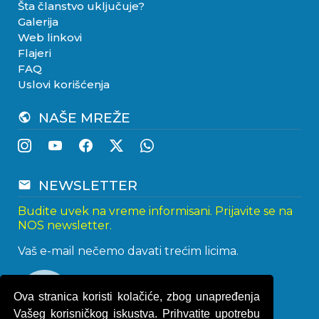
Šta članstvo uključuje?
Galerija
Web linkovi
Flajeri
FAQ
Uslovi korišćenja
NAŠE MREŽE
public
NEWSLETTER
email
Budite uvek na vreme informisani. Prijavite se na
NOS newsletter.
Vaš e-mail nečemo davati trećim licima.
Ova stranica koristi kolačiće, zbog unapređenja
Vašeg korisničkog iskustva. Prihvatite upotrebu