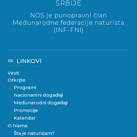
SRBIJE
NOS je punopravni član
Međunarodne federacije naturista
(INF-FNI)
LINKOVI
link
Vesti
Otkrijte
Programi
Nacionanlni događaji
Međunarodni događaji
Promocije
Kalendar
O Nama
Šta je naturizam?