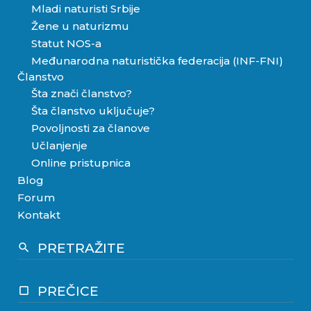
Mladi naturisti Srbije
Žene u naturizmu
Statut NOS-a
Međunarodna naturistička federacija (INF-FNI)
Članstvo
Šta znači članstvo?
Šta članstvo uključuje?
Povoljnosti za članove
Učlanjenje
Online pristupnica
Blog
Forum
Kontakt
PRETRAŽITE
search
PREČICE
crop_square