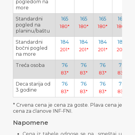
pogledom na
more
Standardni
165
165
165
165
pogled na
180*
180*
180*
180*
planinu/baštu
Standardni
184
184
184
184
bočni pogled
201*
201*
201*
201*
na more
Treća osoba
76
76
76
76
83*
83*
83*
83*
Deca starija od
76
76
76
76
3 godine
83*
83*
83*
83*
* Crvena cena je cena za goste. Plava cena je
cena za ćlanove INF-FNI.
Napomene
Cena iz tabele odnose se na smeštaj u