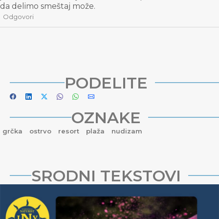
da delimo smeštaj može.
Odgovori
PODELITE
OZNAKE
grčka
ostrvo
resort
plaža
nudizam
SRODNI TEKSTOVI