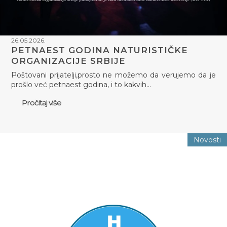
26.05.2026.
PETNAEST GODINA NATURISTIČKE
ORGANIZACIJE SRBIJE
Poštovani prijatelji,prosto ne možemo da verujemo da je
prošlo već petnaest godina, i to kakvih…
Pročitaj više
Novosti