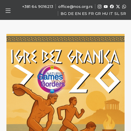
|
|
+381 64 9016213
office@nos.org.rs
|
BG
DE
EN
ES
FR
GR
HU
IT
SL
SR