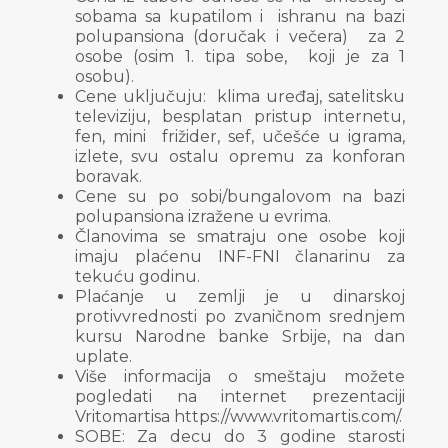
sobama sa kupatilom i ishranu na bazi
polupansiona (doručak i večera) za 2
osobe (osim 1. tipa sobe, koji je za 1
osobu).
Cene uključuju: klima uređaj, satelitsku
televiziju, besplatan pristup internetu,
fen, mini frižider, sef, učešće u igrama,
izlete, svu ostalu opremu za konforan
boravak.
Cene su po sobi/bungalovom na bazi
polupansiona izražene u evrima.
Članovima se smatraju one osobe koji
imaju plaćenu INF-FNI članarinu za
tekuću godinu.
Plaćanje u zemlji je u dinarskoj
protivvrednosti po zvaničnom srednjem
kursu Narodne banke Srbije, na dan
uplate.
Više informacija o smeštaju možete
pogledati na internet prezentaciji
Vritomartisa https://www.vritomartis.com/.
SOBE: Za decu do 3 godine starosti