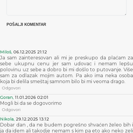
Miloš,
06.12.2025 21:12
Ja sam zainteresovan ali mi je preskupo da plaćam za
sebe ukupnu cenu jer sam udovac i nemam lepšu
polovinu uz sebe a dobro bi mi došlo to putovanje. Više
sam za odlazak mojim autom. Pa ako ima neka osoba
koja bi delila smeštaj samnom bilo bi mi veoma drago.
Odgovori
Goran,
11.01.2026 02:01
Mogli bi da se dogovorimo
Odgovori
Nikola,
29.12.2025 13:12
Dobar dan , da ne budem pogrešno shvaćen želeo bih i
ja da idem ali takodje nemam s kim pa eto ako neko zeli