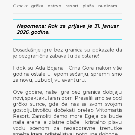
Oznake
grčka
ostrvo
resort
plaža
nudizam
Napomena: Rok za prijave je 31. januar
2026. godine.
Dosadašnje igre bez granica su pokazale da
je bezgranična zabava tu da ostane!
I dok su Ada Bojana i Crna Gora nakon više
godina ostale u lepom sećanju, spremni smo
za novu, uzbudljivu avanturu.
Ove godine, naše Igre bez granica dobijaju
novi, spektakularan dom! Preselili smo se pod
grčko sunce, gde će nas sa svom svojom
gostoljubivošću dočekati prelep Vritomartis
Resort. Zamoliti ćemo more Egeja da bude
naša arena, a zlatne plaže i kristalno plavu
vodu scenom za nezaboravne trenutke
smeha, igara, prijateljstva i potpune slobode.