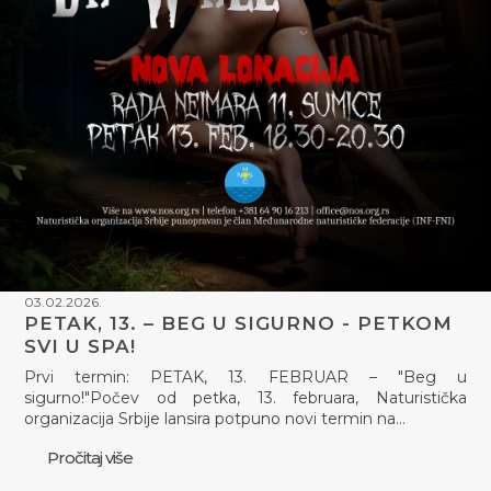
03.02.2026.
PETAK, 13. – BEG U SIGURNO - PETKOM
SVI U SPA!
Prvi termin: PETAK, 13. FEBRUAR – "Beg u
sigurno!"Počev od petka, 13. februara, Naturistička
organizacija Srbije lansira potpuno novi termin na…
Pročitaj više