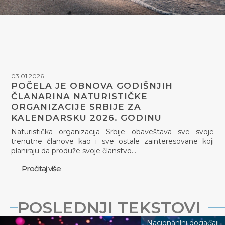
03.01.2026.
POČELA JE OBNOVA GODIŠNJIH
ČLANARINA NATURISTIČKE
ORGANIZACIJE SRBIJE ZA
KALENDARSKU 2026. GODINU
Naturistička organizacija Srbije obaveštava sve svoje
trenutne članove kao i sve ostale zainteresovane koji
planiraju da produže svoje članstvo…
Pročitaj više
POSLEDNJI TEKSTOVI
Nacionanlni događaji