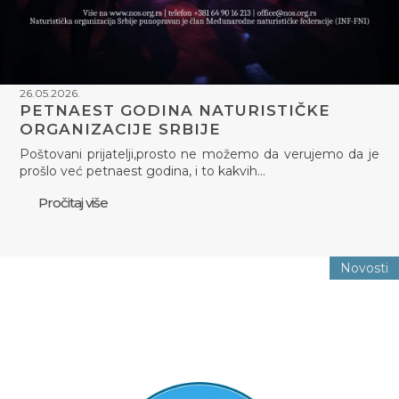
26.05.2026.
PETNAEST GODINA NATURISTIČKE
ORGANIZACIJE SRBIJE
Poštovani prijatelji,prosto ne možemo da verujemo da je
prošlo već petnaest godina, i to kakvih…
Pročitaj više
Novosti