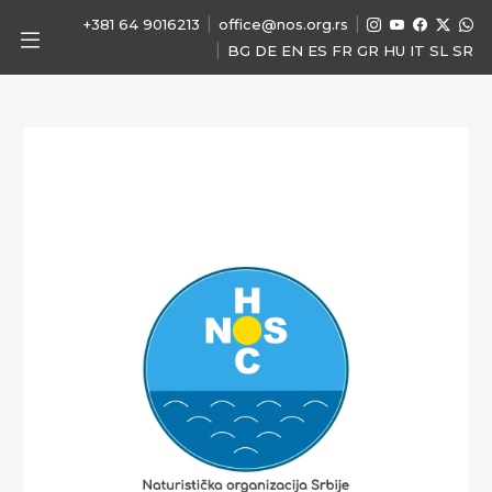
|
|
+381 64 9016213
office@nos.org.rs
|
BG
DE
EN
ES
FR
GR
HU
IT
SL
SR