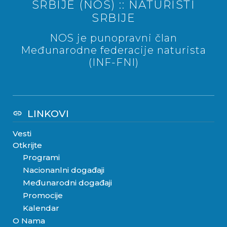
SRBIJE (NOS) :: NATURISTI
SRBIJE
NOS je punopravni član
Međunarodne federacije naturista
(INF-FNI)
LINKOVI
link
Vesti
Otkrijte
Programi
Nacionanlni događaji
Međunarodni događaji
Promocije
Kalendar
O Nama