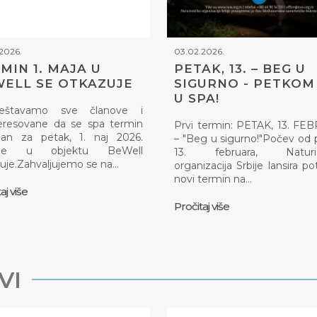
2026.
03.02.2026.
MIN 1. MAJA U
PETAK, 13. – BEG U
ELL SE OTKAZUJE
SIGURNO - PETKOM 
U SPA!
eštavamo sve članove i
eresovane da se spa termin
Prvi termin: PETAK, 13. F
zan za petak, 1. naj 2026.
– "Beg u sigurno!"Počev od 
ine u objektu BeWell
13. februara, Naturis
uje.Zahvaljujemo se na…
organizacija Srbije lansira p
novi termin na…
aj više
Pročitaj više
VI