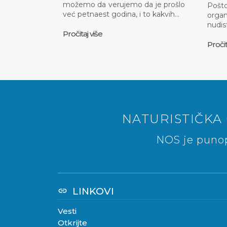
možemo da verujemo da je prošlo
Pošt
već petnaest godina, i to kakvih…
organ
nudis
Pročitaj više
Pročit
NATURISTIČKA 
NOS je punop
LINKOVI
link
Vesti
Otkrijte