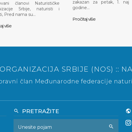
zakazan za petak, 1. naj 
ovani članovi Naturističke
godine…
izacije Srbije, naturisti i
ti, Pred nama su…
Pročitaj više
aj više
ORGANIZACIJA SRBIJE (NOS) :: NA
ravni član Međunarodne federacije naturi
PRETRAŽITE
search
public
search