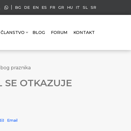
|
BG
DE
EN
ES
FR
GR
HU
IT
SL
SR
ČLANSTVO
BLOG
FORUM
KONTAKT
zbog praznika
L SE OTKAZUJE
Email