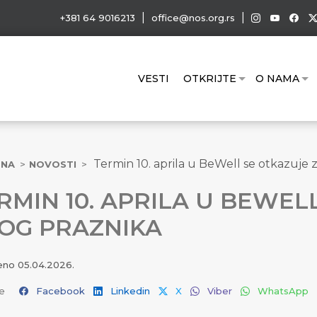
|
|
+381 64 9016213
office@nos.org.rs
VESTI
OTKRIJTE
O NAMA
Termin 10. aprila u BeWell se otkazuje 
TNA
NOVOSTI
RMIN 10. APRILA U BEWEL
OG PRAZNIKA
jeno
05.04.2026.
e
Facebook
Linkedin
X
Viber
WhatsApp