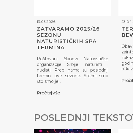
13.05.2026.
23.04.
ZATVARAMO 2025/26
TER
SEZONU
BEW
NATURISTIČKIH SPA
Obav
TERMINA
zaint
zaka
Poštovani članovi Naturističke
god
organizacije Srbije, naturisti i
otkaz
nudisti, Pred nama su poslednji
termini ove sezone. Srećni smo
Pročit
što smo je…
Pročitaj više
POSLEDNJI TEKSTO