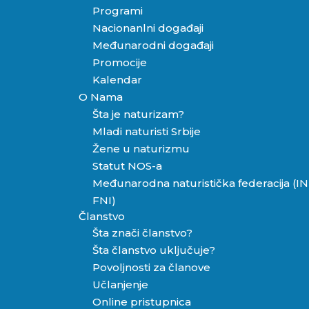
Programi
Nacionanlni događaji
Međunarodni događaji
Promocije
Kalendar
O Nama
Šta je naturizam?
Mladi naturisti Srbije
Žene u naturizmu
Statut NOS-a
Međunarodna naturistička federacija (IN
FNI)
Članstvo
Šta znači članstvo?
Šta članstvo uključuje?
Povoljnosti za članove
Učlanjenje
Online pristupnica