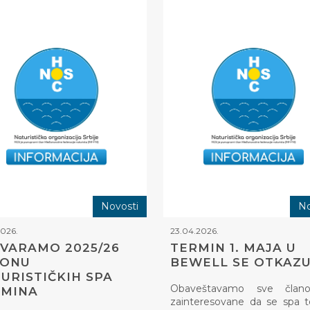
Novosti
No
2026.
23.04.2026.
VARAMO 2025/26
TERMIN 1. MAJA U
ZONU
BEWELL SE OTKAZU
URISTIČKIH SPA
Obaveštavamo sve član
RMINA
zainteresovane da se spa 