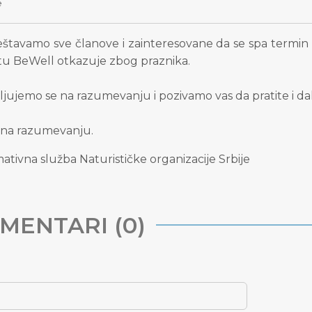
e
štavamo sve članove i zainteresovane da se spa termin z
tu BeWell otkazuje zbog praznika.
jujemo se na razumevanju i pozivamo vas da pratite i dal
 na razumevanju.
ativna služba Naturističke organizacije Srbije
MENTARI (0)