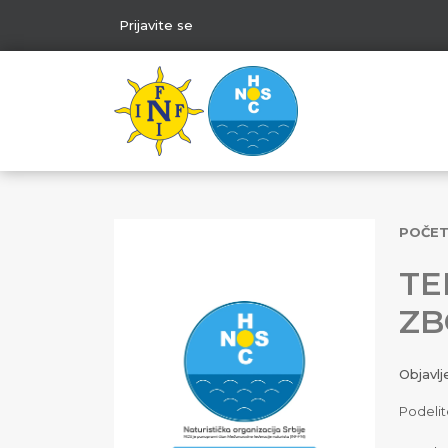
Prijavite se
POČE
TE
ZB
Objavl
Podelit