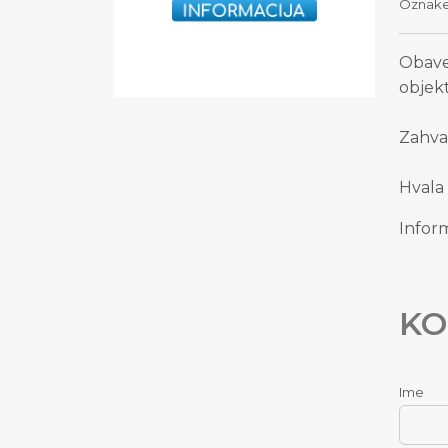
Oznak
Obave
objek
Zahval
Hvala
Inform
KO
Ime