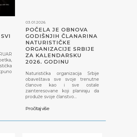
03.01.2026.
POČELA JE OBNOVA
SVI
GODIŠNJIH ČLANARINA
NATURISTIČKE
ORGANIZACIJE SRBIJE
EBRUAR
ZA KALENDARSKU
petka,
2026. GODINU
tička
otpuno
Naturistička organizacija Srbije
obaveštava sve svoje trenutne
članove kao i sve ostale
zainteresovane koji planiraju da
produže svoje članstvo…
Pročitaj više