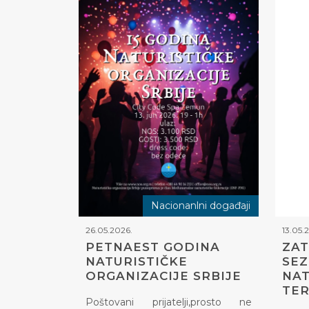
Nacionanlni događaji
26.05.2026.
13.05.
PETNAEST GODINA
ZAT
NATURISTIČKE
SE
ORGANIZACIJE SRBIJE
NAT
TE
Poštovani prijatelji,prosto ne