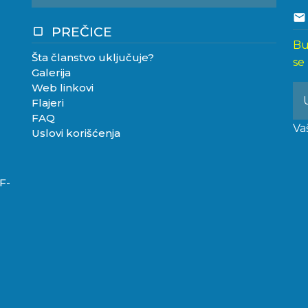
email
PREČICE
crop_square
Bu
Šta članstvo uključuje?
se
Galerija
Web linkovi
Flajeri
FAQ
Va
Uslovi korišćenja
F-