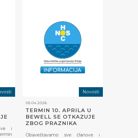
vosti
Novosti
05.04.2026.
TERMIN 10. APRILA U
JE
BEWELL SE OTKAZUJE
ZBOG PRAZNIKA
ove i
termin
Obaveštavamo sve članove i