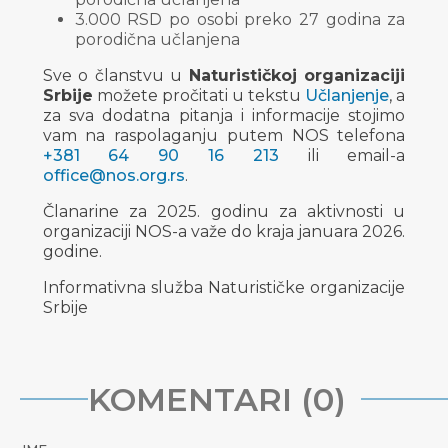
3.000 RSD po osobi preko 27 godina za
porodična učlanjena
Sve o članstvu u
Naturističkoj organizaciji
Srbije
možete pročitati u tekstu
Učlanjenje
, a
za sva dodatna pitanja i informacije stojimo
vam na raspolaganju putem NOS telefona
+381 64 90 16 213
ili email-a
office@nos.org.rs
.
Članarine za 2025. godinu za aktivnosti u
organizaciji NOS-a važe do kraja januara 2026.
godine.
Informativna služba Naturističke organizacije
Srbije
KOMENTARI (0)