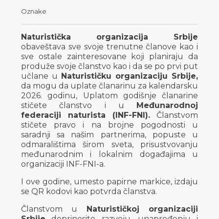
Oznake
Naturistička organizacija Srbije
obaveštava sve svoje trenutne članove kao i
sve ostale zainteresovane koji planiraju da
produže svoje članstvo kao i da se po prvi put
učlane u
Naturističku organizaciju Srbije,
da mogu da uplate članarinu za kalendarsku
2026. godinu, Uplatom godišnje članarine
stičete članstvo i u
Međunarodnoj
federaciji naturista (INF-FNI).
Članstvom
stičete pravo i na brojne pogodnosti u
saradnji sa našim partnerima, popuste u
odmaralištima širom sveta, prisustvovanju
međunarodnim i lokalnim događajima u
organizaciji INF-FNI-a.
I ove godine, umesto papirne markice, izdaju
se QR kodovi kao potvrda članstva.
Članstvom u
Naturističkoj organizaciji
Srbije
doprinosite razvoju, unapređenju i