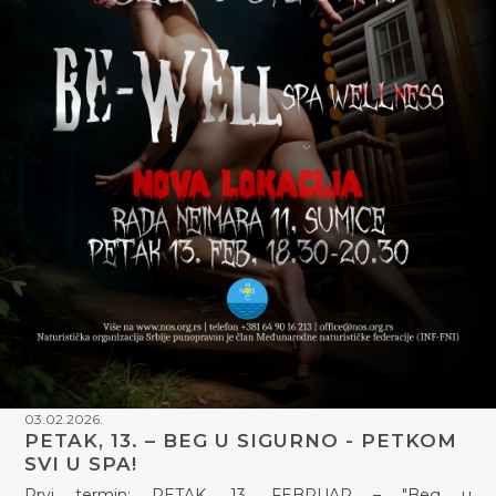
03.02.2026.
PETAK, 13. – BEG U SIGURNO - PETKOM
SVI U SPA!
Prvi termin: PETAK, 13. FEBRUAR – "Beg u