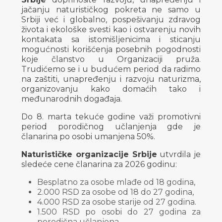
jačanju naturističkog pokreta ne samo u
Srbiji već i globalno, pospešivanju zdravog
života i ekološke svesti kao i ostvarenju novih
kontakata sa istomišljenicima i sticanju
mogućnosti korišćenja posebnih pogodnosti
koje članstvo u Organizaciji pruža.
Trudićemo se i u budućem period da radimo
na zaštiti, unapređenju i razvoju naturizma,
organizovanju kako domaćih tako i
međunarodnih događaja.
Do 8. marta tekuće godine važi promotivni
period porodičnog učlanjenja gde je
članarina po osobi umanjena 50%.
Naturističke organizacije Srbije
utvrdila je
sledeće cene članarina za 2026 godinu:
Besplatno za osobe mlađe od 18 godina,
2.000 RSD za osobe od 18 do 27 godina,
4.000 RSD za osobe starije od 27 godina.
1.500 RSD po osobi do 27 godina za
porodična učlanjena