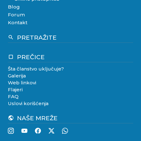
Blog
Forum
Kontakt
PRETRAŽITE
search
PREČICE
crop_square
Šta članstvo uključuje?
Galerija
Web linkovi
Flajeri
FAQ
Uslovi korišćenja
NAŠE MREŽE
public