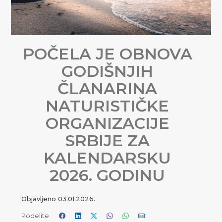
POČELA JE OBNOVA
GODIŠNJIH
ČLANARINA
NATURISTIČKE
ORGANIZACIJE
SRBIJE ZA
KALENDARSKU
2026. GODINU
Objavljeno
03.01.2026.
Podelite