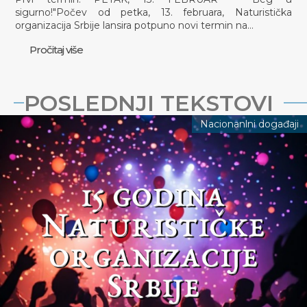
sigurno!"Počev od petka, 13. februara, Naturistička
organizacija Srbije lansira potpuno novi termin na…
Pročitaj više
POSLEDNJI TEKSTOVI
Nacionanlni događaji