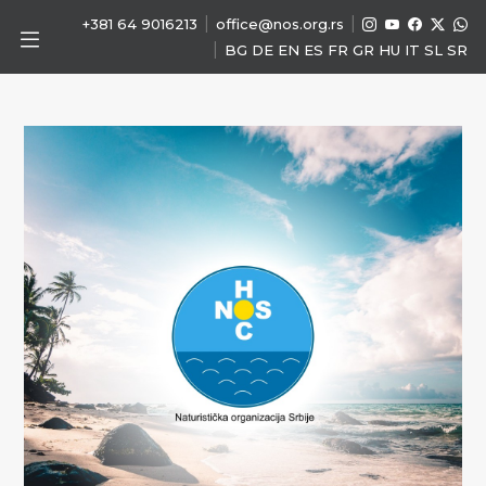
|
|
+381 64 9016213
office@nos.org.rs
|
BG
DE
EN
ES
FR
GR
HU
IT
SL
SR