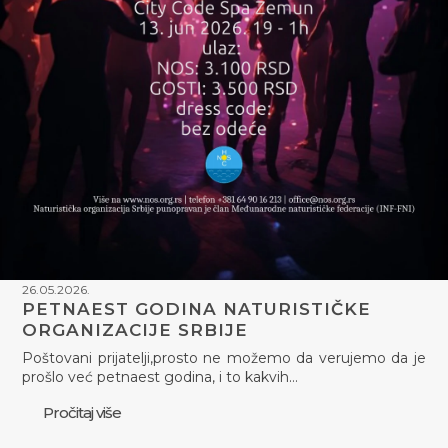
26.05.2026.
PETNAEST GODINA NATURISTIČKE
ORGANIZACIJE SRBIJE
Poštovani prijatelji,prosto ne možemo da verujemo da je
prošlo već petnaest godina, i to kakvih…
Pročitaj više