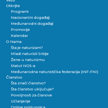
Vesti
Otkrijte
Programi
Nacionanlni događaji
Međunarodni događaji
Promocije
Kalendar
O Nama
Šta je naturizam?
Mladi naturisti Srbije
Žene u naturizmu
Statut NOS-a
Međunarodna naturistička federacija (INF-FNI)
Članstvo
Šta znači članstvo?
Šta članstvo uključuje?
Povoljnosti za članove
Učlanjenje
Online pristupnica