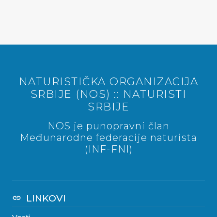
NATURISTIČKA ORGANIZACIJA
SRBIJE (NOS) :: NATURISTI
SRBIJE
NOS je punopravni član
Međunarodne federacije naturista
(INF-FNI)
LINKOVI
link