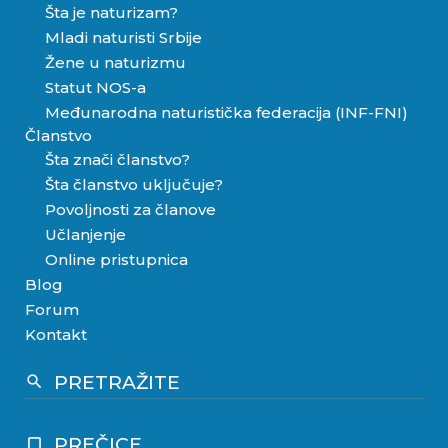
Šta je naturizam?
Mladi naturisti Srbije
Žene u naturizmu
Statut NOS-a
Međunarodna naturistička federacija (INF-FNI)
Članstvo
Šta znači članstvo?
Šta članstvo uključuje?
Povoljnosti za članove
Učlanjenje
Online pristupnica
Blog
Forum
Kontakt
PRETRAŽITE
search
PREČICE
crop_square