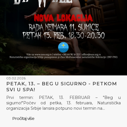
03.02.2026.
PETAK, 13. – BEG U SIGURNO - PETKOM
SVI U SPA!
Prvi termin: PETAK, 13. FEBRUAR – "Beg u
sigurno!"Počev od petka, 13. februara, Naturistička
organizacija Srbije lansira potpuno novi termin na…
Pročitaj više