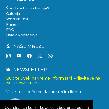
Šta članstvo uključuje?
Galerija
Web linkovi
Flajeri
FAQ
Uslovi korišćenja
NAŠE MREŽE
public
NEWSLETTER
email
Budite uvek na vreme informisani. Prijavite se na
NOS newsletter.
Vaš e-mail nečemo davati trećim licima.
Ova stranica koristi kolačiće, zbog unapređenja