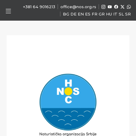
|
|
+381 64 9016213
office@nos.org.rs
|
BG
DE
EN
ES
FR
GR
HU
IT
SL
SR