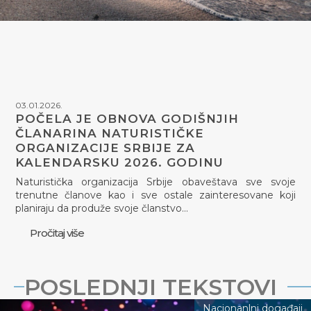
03.01.2026.
POČELA JE OBNOVA GODIŠNJIH
ČLANARINA NATURISTIČKE
ORGANIZACIJE SRBIJE ZA
KALENDARSKU 2026. GODINU
Naturistička organizacija Srbije obaveštava sve svoje
trenutne članove kao i sve ostale zainteresovane koji
planiraju da produže svoje članstvo…
Pročitaj više
POSLEDNJI TEKSTOVI
Nacionanlni događaji