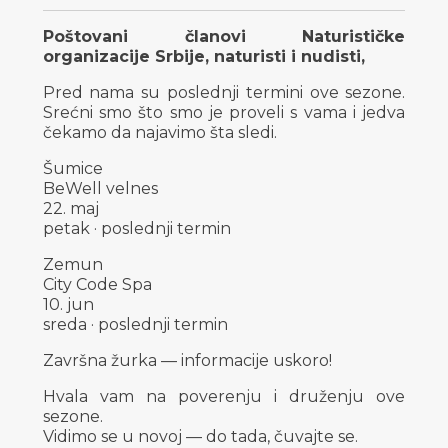
Poštovani članovi Naturističke
organizacije Srbije, naturisti i nudisti,
Pred nama su poslednji termini ove sezone.
Srećni smo što smo je proveli s vama i jedva
čekamo da najavimo šta sledi.
Šumice
BeWell velnes
22. maj
petak · poslednji termin
Zemun
City Code Spa
10. jun
sreda · poslednji termin
Završna žurka — informacije uskoro!
Hvala vam na poverenju i druženju ove
sezone.
Vidimo se u novoj — do tada, čuvajte se.