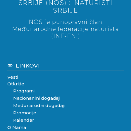
SRBIJE (NOS) :: NATURISTI
SRBIJE
NOS je punopravni član
Međunarodne federacije naturista
(INF-FNI)
LINKOVI
link
Vesti
Otkrijte
Programi
Nacionanlni događaji
Međunarodni događaji
Promocije
Kalendar
O Nama