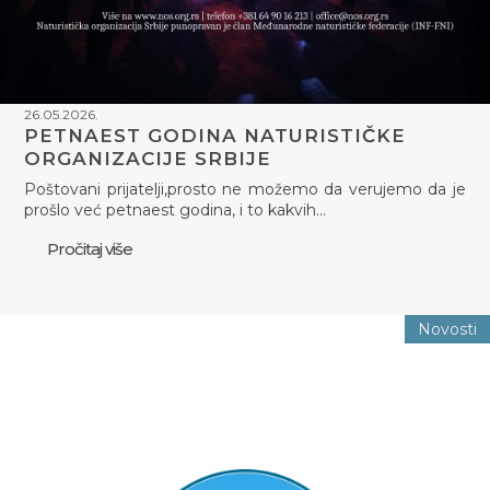
26.05.2026.
PETNAEST GODINA NATURISTIČKE
ORGANIZACIJE SRBIJE
Poštovani prijatelji,prosto ne možemo da verujemo da je
prošlo već petnaest godina, i to kakvih…
Pročitaj više
Novosti