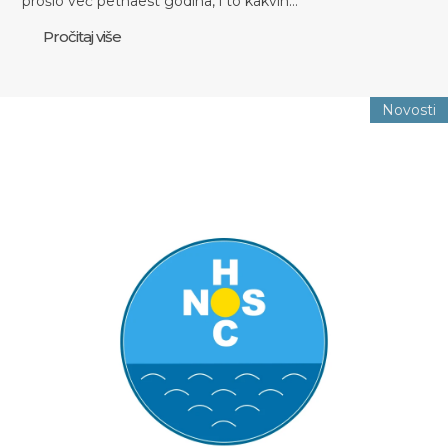
prošlo već petnaest godina, i to kakvih…
Pročitaj više
Novosti