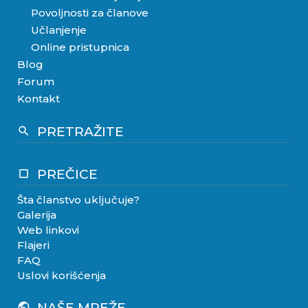
Povoljnosti za članove
Učlanjenje
Online pristupnica
Blog
Forum
Kontakt
PRETRAŽITE
search
PREČICE
crop_square
Šta članstvo uključuje?
Galerija
Web linkovi
Flajeri
FAQ
Uslovi korišćenja
NAŠE MREŽE
public