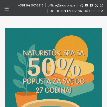
|
|
+381 64 9016213
office@nos.org.rs
|
BG
DE
EN
ES
FR
GR
HU
IT
SL
SR