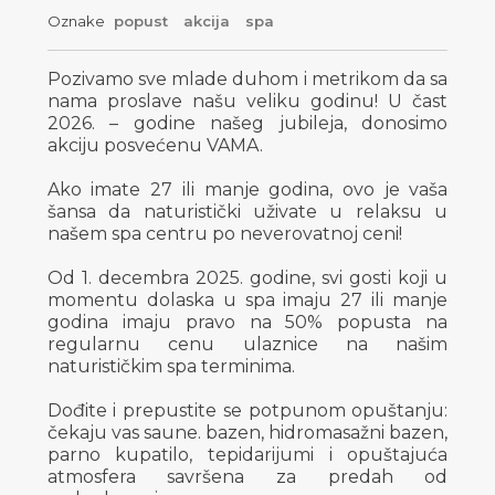
Oznake
popust
akcija
spa
Pozivamo sve mlade duhom i metrikom da sa
nama proslave našu veliku godinu! U čast
2026. – godine našeg jubileja, donosimo
akciju posvećenu VAMA.
Ako imate 27 ili manje godina, ovo je vaša
šansa da naturistički uživate u relaksu u
našem spa centru po neverovatnoj ceni!
Od 1. decembra 2025. godine, svi gosti koji u
momentu dolaska u spa imaju 27 ili manje
godina imaju pravo na 50% popusta na
regularnu cenu ulaznice na našim
naturističkim spa terminima.
Dođite i prepustite se potpunom opuštanju:
čekaju vas saune. bazen, hidromasažni bazen,
parno kupatilo, tepidarijumi i opuštajuća
atmosfera savršena za predah od