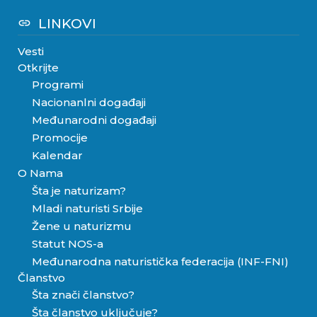
LINKOVI
link
Vesti
Otkrijte
Programi
Nacionanlni događaji
Međunarodni događaji
Promocije
Kalendar
O Nama
Šta je naturizam?
Mladi naturisti Srbije
Žene u naturizmu
Statut NOS-a
Međunarodna naturistička federacija (INF-FNI)
Članstvo
Šta znači članstvo?
Šta članstvo uključuje?