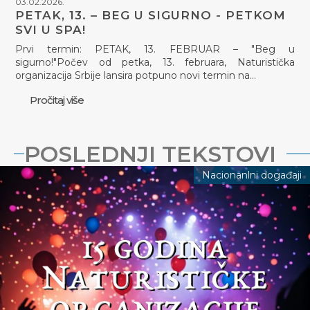
03.02.2026.
PETAK, 13. – BEG U SIGURNO - PETKOM
SVI U SPA!
Prvi termin: PETAK, 13. FEBRUAR – "Beg u
sigurno!"Počev od petka, 13. februara, Naturistička
organizacija Srbije lansira potpuno novi termin na…
Pročitaj više
POSLEDNJI TEKSTOVI
Nacionanlni događaji