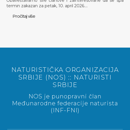
Obaveštavamo sve članove i zainteresovane da se spa
termin zakazan za petak, 10. april 2026.…
Pročitaj više
NATURISTIČKA ORGANIZACIJA
SRBIJE (NOS) :: NATURISTI
SRBIJE
NOS je punopravni član
Međunarodne federacije naturista
(INF-FNI)