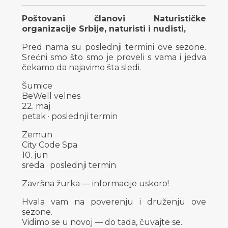
Poštovani članovi Naturističke
organizacije Srbije, naturisti i nudisti,
Pred nama su poslednji termini ove sezone.
Srećni smo što smo je proveli s vama i jedva
čekamo da najavimo šta sledi.
Šumice
BeWell velnes
22. maj
petak · poslednji termin
Zemun
City Code Spa
10. jun
sreda · poslednji termin
Završna žurka — informacije uskoro!
Hvala vam na poverenju i druženju ove
sezone.
Vidimo se u novoj — do tada, čuvajte se.