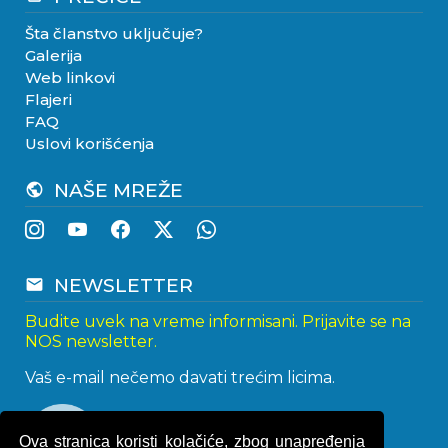
Šta članstvo uključuje?
Galerija
Web linkovi
Flajeri
FAQ
Uslovi korišćenja
NAŠE MREŽE
public
NEWSLETTER
email
Budite uvek na vreme informisani. Prijavite se na
NOS newsletter.
Vaš e-mail nečemo davati trećim licima.
Ova stranica koristi kolačiće, zbog unapređenja