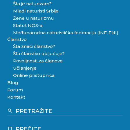
Šta je naturizam?
Mladi naturisti Srbije
Žene u naturizmu
Statut NOS-a
Međunarodna naturistička federacija (INF-FNI)
Članstvo
Šta znači članstvo?
Šta članstvo uključuje?
Povoljnosti za članove
Učlanjenje
Online pristupnica
Blog
Forum
Kontakt
PRETRAŽITE
search
PREČICE
crop_square