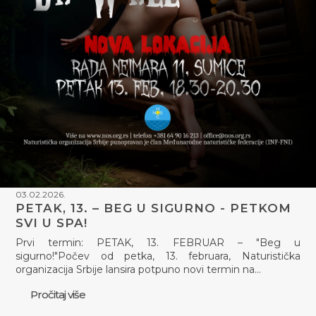
03.02.2026.
PETAK, 13. – BEG U SIGURNO - PETKOM
SVI U SPA!
Prvi termin: PETAK, 13. FEBRUAR – "Beg u
sigurno!"Počev od petka, 13. februara, Naturistička
organizacija Srbije lansira potpuno novi termin na…
Pročitaj više