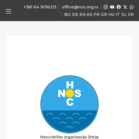
|
|
+381 64 9016213
office@nos.org.rs
|
BG
DE
EN
ES
FR
GR
HU
IT
SL
SR