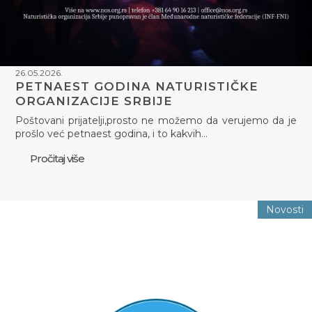
26.05.2026.
PETNAEST GODINA NATURISTIČKE
ORGANIZACIJE SRBIJE
Poštovani prijatelji,prosto ne možemo da verujemo da je
prošlo već petnaest godina, i to kakvih…
Pročitaj više
Novosti