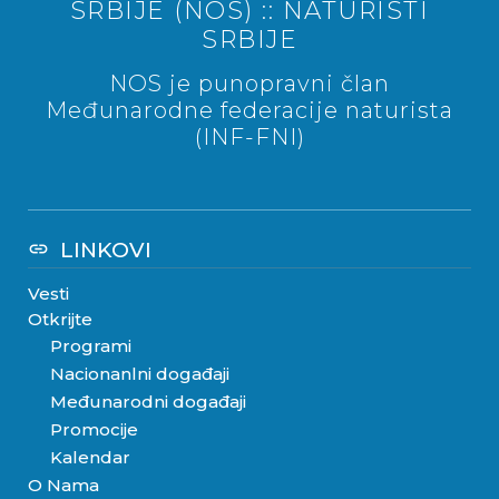
SRBIJE (NOS) :: NATURISTI
SRBIJE
NOS je punopravni član
Međunarodne federacije naturista
(INF-FNI)
LINKOVI
link
Vesti
Otkrijte
Programi
Nacionanlni događaji
Međunarodni događaji
Promocije
Kalendar
O Nama