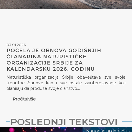
03.01.2026.
POČELA JE OBNOVA GODIŠNJIH
ČLANARINA NATURISTIČKE
ORGANIZACIJE SRBIJE ZA
KALENDARSKU 2026. GODINU
Naturistička organizacija Srbije obaveštava sve svoje
trenutne članove kao i sve ostale zainteresovane koji
planiraju da produže svoje članstvo…
Pročitaj više
POSLEDNJI TEKSTOVI
Nacionanlni događaji