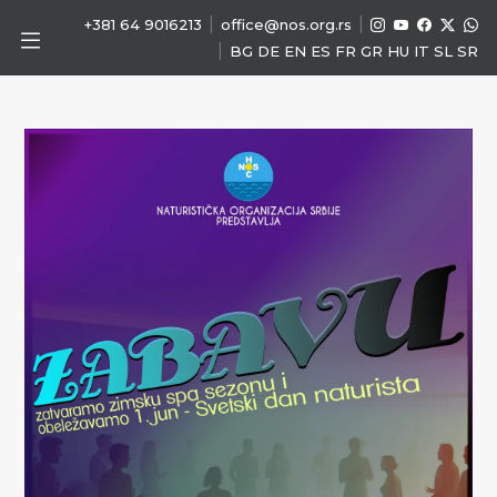
|
|
+381 64 9016213
office@nos.org.rs
|
BG
DE
EN
ES
FR
GR
HU
IT
SL
SR