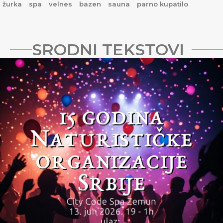
žurka
spa
velnes
bazen
sauna
parno kupatilo
SRODNI TEKSTOVI