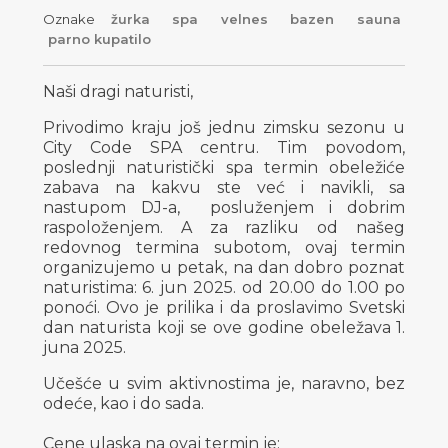
Oznake
žurka
spa
velnes
bazen
sauna
parno kupatilo
Naši dragi naturisti,
Privodimo kraju još jednu zimsku sezonu u
City Code SPA centru. Tim povodom,
poslednji naturistički spa termin obeležiće
zabava na kakvu ste već i navikli, sa
nastupom DJ-a, posluženjem i dobrim
raspoloženjem. A za razliku od našeg
redovnog termina subotom, ovaj termin
organizujemo u petak, na dan dobro poznat
naturistima: 6. jun 2025. od 20.00 do 1.00 po
ponoći. Ovo je prilika i da proslavimo Svetski
dan naturista koji se ove godine obeležava 1.
juna 2025.
Učešće u svim aktivnostima je, naravno, bez
odeće, kao i do sada.
Cene ulaska na ovaj termin je: