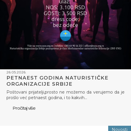
26.05.2026.
PETNAEST GODINA NATURISTIČKE
ORGANIZACIJE SRBIJE
Poštovani prijatelji,prosto ne možemo da verujemo da je
prošlo već petnaest godina, i to kakvih…
Pročitaj više
Novosti