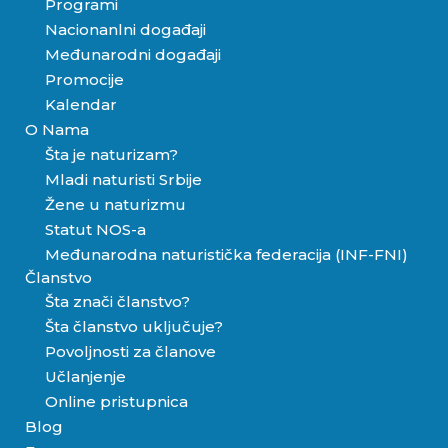
Programi
Nacionanlni događaji
Međunarodni događaji
Promocije
Kalendar
O Nama
Šta je naturizam?
Mladi naturisti Srbije
Žene u naturizmu
Statut NOS-a
Međunarodna naturistička federacija (INF-FNI)
Članstvo
Šta znači članstvo?
Šta članstvo uključuje?
Povoljnosti za članove
Učlanjenje
Online pristupnica
Blog