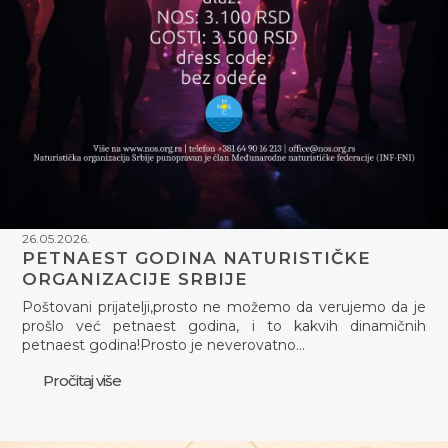
26.05.2026.
PETNAEST GODINA NATURISTIČKE
ORGANIZACIJE SRBIJE
Poštovani prijatelji,prosto ne možemo da verujemo da je
prošlo već petnaest godina, i to kakvih dinamičnih
petnaest godina!Prosto je neverovatno…
Pročitaj više