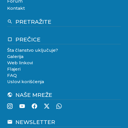
Forum
Kontakt
PRETRAŽITE
search
PREČICE
crop_square
Šta članstvo uključuje?
Galerija
Web linkovi
Flajeri
FAQ
Uslovi korišćenja
NAŠE MREŽE
public
NEWSLETTER
email