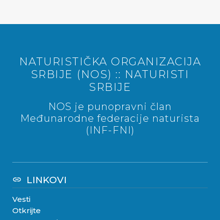
NATURISTIČKA ORGANIZACIJA
SRBIJE (NOS) :: NATURISTI
SRBIJE
NOS je punopravni član
Međunarodne federacije naturista
(INF-FNI)
LINKOVI
link
Vesti
Otkrijte